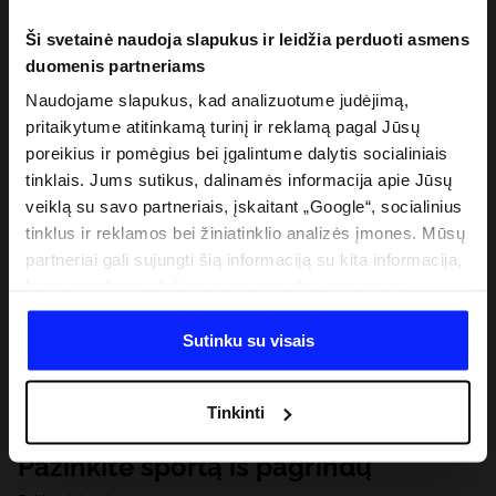
Ši svetainė naudoja slapukus ir leidžia perduoti asmens
duomenis partneriams
Naudojame slapukus, kad analizuotume judėjimą,
pritaikytume atitinkamą turinį ir reklamą pagal Jūsų
poreikius ir pomėgius bei įgalintume dalytis socialiniais
tinklais. Jums sutikus, dalinamės informacija apie Jūsų
veiklą su savo partneriais, įskaitant „Google“, socialinius
tinklus ir reklamos bei žiniatinklio analizės įmones. Mūsų
partneriai gali sujungti šią informaciją su kita informacija,
kurią pateikiate už šios svetainės ribų, taip pat su
duomenimis, kuriuos jie gauna, kai naudojatės jų
paslaugomis. Gavus Jūsų leidimą, mes galime perduoti
Sutinku su visais
Jūsų asmeninę informaciją savo partneriams, siekdami
pagerinti internetinės reklamos rodymo būdą, atlikti
Tinkinti
analitinius tyrimus, pritaikyti turinį ir tobulinti mūsų
partnerių siūlomus sprendimus (pvz., socialinius tinklus).
Pažinkite sportą iš pagrindų
Išsamią informaciją rasite mūsų Privatumo politikoje ir