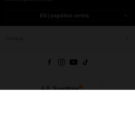
Eiti į pagalbos centrą
Trumpai
4.8
Remiantis
6626
atsiliepimais
iš visų laikų
Atsisiųsti Programėlę:
App Store
Google Play
App Gallery