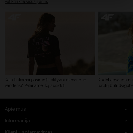
skiltyje „Išsami informacija“.
Patikrinkite visus įrašus
Kaip tinkamai pasiruošti aktyviai dienai prie
Kodėl apsauga nu
vandens? Patariame, ką susidėti
turėtų būti dvigub
Apie mus
Informacija
Klientų aptarnavimas