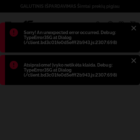
GALUTINIS IŠPARDAVIMAS Šimtai prekių pigiau
1
Błąd
:
Sorry! An unexpected error occurred. Debug:
TypeError35G at Dialog
(/client.bd3c01fe0d5efff2b943.js:2307:698)
Błąd
:
Atsiprašome! Įvyko netikėta klaida. Debug:
TypeError35G at Dialog
(/client.bd3c01fe0d5efff2b943.js:2307:698)