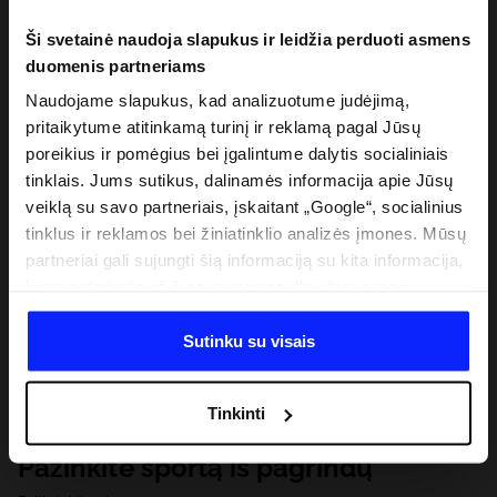
Ši svetainė naudoja slapukus ir leidžia perduoti asmens
duomenis partneriams
Naudojame slapukus, kad analizuotume judėjimą,
pritaikytume atitinkamą turinį ir reklamą pagal Jūsų
poreikius ir pomėgius bei įgalintume dalytis socialiniais
tinklais. Jums sutikus, dalinamės informacija apie Jūsų
veiklą su savo partneriais, įskaitant „Google“, socialinius
tinklus ir reklamos bei žiniatinklio analizės įmones. Mūsų
partneriai gali sujungti šią informaciją su kita informacija,
kurią pateikiate už šios svetainės ribų, taip pat su
duomenimis, kuriuos jie gauna, kai naudojatės jų
paslaugomis. Gavus Jūsų leidimą, mes galime perduoti
Sutinku su visais
Jūsų asmeninę informaciją savo partneriams, siekdami
pagerinti internetinės reklamos rodymo būdą, atlikti
Tinkinti
analitinius tyrimus, pritaikyti turinį ir tobulinti mūsų
partnerių siūlomus sprendimus (pvz., socialinius tinklus).
Pažinkite sportą iš pagrindų
Išsamią informaciją rasite mūsų Privatumo politikoje ir