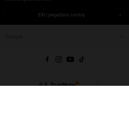
Eiti į pagalbos centrą
Trumpai
4.8
Remiantis
6633
atsiliepimais
iš visų laikų
Atsisiųsti Programėlę:
App Store
Google Play
App Gallery