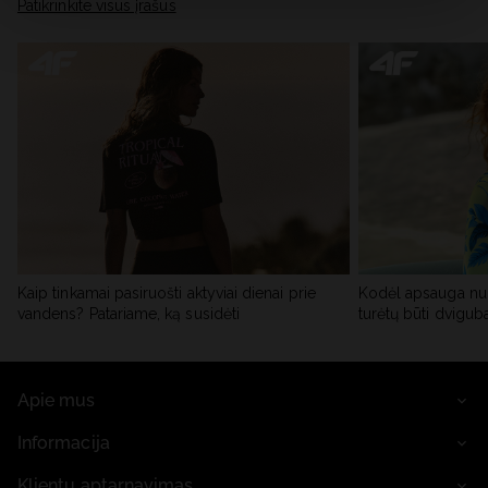
skiltyje „Išsami informacija“.
Patikrinkite visus įrašus
Kaip tinkamai pasiruošti aktyviai dienai prie
Kodėl apsauga nu
vandens? Patariame, ką susidėti
turėtų būti dvigub
Apie mus
Informacija
Klientų aptarnavimas