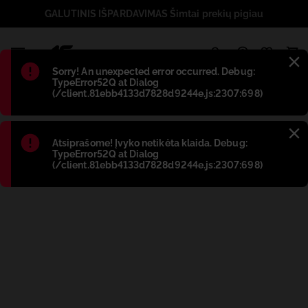
GALUTINIS IŠPARDAVIMAS Šimtai prekių pigiau
1
Błąd
:
Sorry! An unexpected error occurred. Debug:
TypeError52Q at Dialog
(/client.81ebb4133d7828d9244e.js:2307:698)
Błąd
:
Atsiprašome! Įvyko netikėta klaida. Debug:
TypeError52Q at Dialog
(/client.81ebb4133d7828d9244e.js:2307:698)