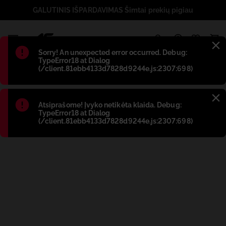
GALUTINIS IŠPARDAVIMAS Šimtai prekių pigiau
1
Błąd
:
Sorry! An unexpected error occurred. Debug:
TypeError18 at Dialog
(/client.81ebb4133d7828d9244e.js:2307:698)
Błąd
:
Atsiprašome! Įvyko netikėta klaida. Debug:
TypeError18 at Dialog
(/client.81ebb4133d7828d9244e.js:2307:698)