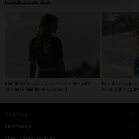
skiltyje „Išsami informacija“.
Patikrinkite visus įrašus
Kaip tinkamai pasiruošti aktyviai dienai prie
Kodėl apsauga nu
vandens? Patariame, ką susidėti
turėtų būti dvigub
Apie mus
Informacija
Klientų aptarnavimas