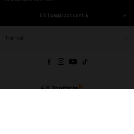
Eiti į pagalbos centrą
Trumpai
4.8
Remiantis
6633
atsiliepimais
iš visų laikų
Atsisiųsti Programėlę:
App Store
Google Play
App Gallery