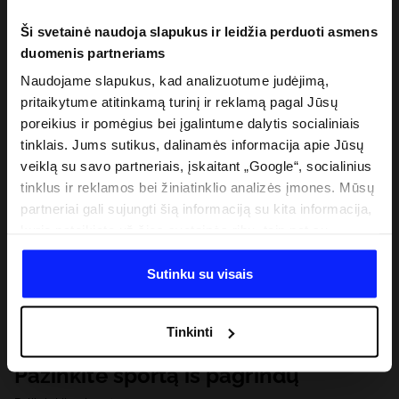
Ši svetainė naudoja slapukus ir leidžia perduoti asmens
duomenis partneriams
Naudojame slapukus, kad analizuotume judėjimą,
pritaikytume atitinkamą turinį ir reklamą pagal Jūsų
poreikius ir pomėgius bei įgalintume dalytis socialiniais
tinklais. Jums sutikus, dalinamės informacija apie Jūsų
veiklą su savo partneriais, įskaitant „Google“, socialinius
tinklus ir reklamos bei žiniatinklio analizės įmones. Mūsų
partneriai gali sujungti šią informaciją su kita informacija,
kurią pateikiate už šios svetainės ribų, taip pat su
duomenimis, kuriuos jie gauna, kai naudojatės jų
paslaugomis. Gavus Jūsų leidimą, mes galime perduoti
Sutinku su visais
Jūsų asmeninę informaciją savo partneriams, siekdami
pagerinti internetinės reklamos rodymo būdą, atlikti
Tinkinti
analitinius tyrimus, pritaikyti turinį ir tobulinti mūsų
partnerių siūlomus sprendimus (pvz., socialinius tinklus).
Pažinkite sportą iš pagrindų
Išsamią informaciją rasite mūsų Privatumo politikoje ir