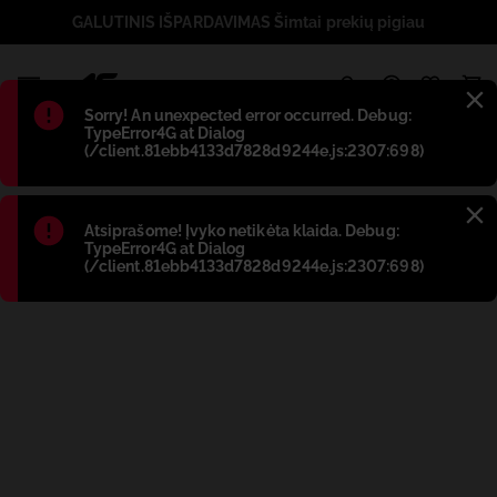
GALUTINIS IŠPARDAVIMAS Šimtai prekių pigiau
1
Błąd
:
Sorry! An unexpected error occurred. Debug:
TypeError4G at Dialog
(/client.81ebb4133d7828d9244e.js:2307:698)
Błąd
:
Atsiprašome! Įvyko netikėta klaida. Debug:
TypeError4G at Dialog
(/client.81ebb4133d7828d9244e.js:2307:698)