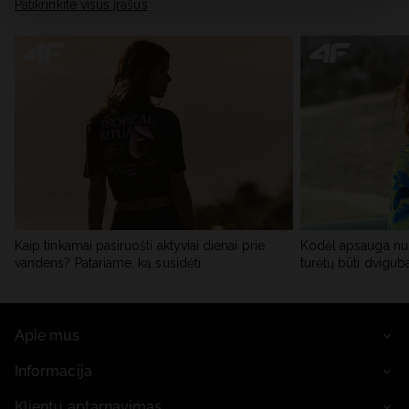
skiltyje „Išsami informacija“.
Patikrinkite visus įrašus
Kaip tinkamai pasiruošti aktyviai dienai prie
Kodėl apsauga nu
vandens? Patariame, ką susidėti
turėtų būti dvigub
Apie mus
Informacija
Klientų aptarnavimas