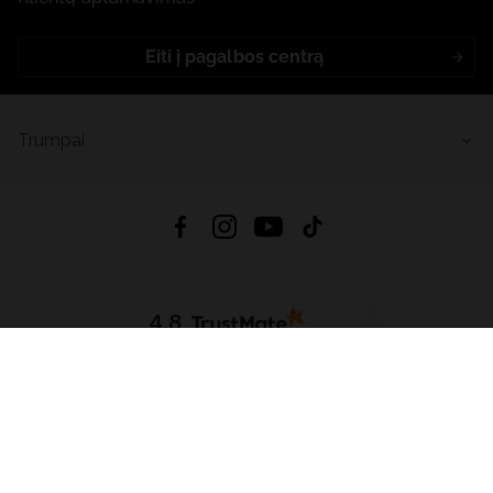
Eiti į pagalbos centrą
Trumpai
4.8
Remiantis
6633
atsiliepimais
iš visų laikų
Atsisiųsti Programėlę:
App Store
Google Play
App Gallery