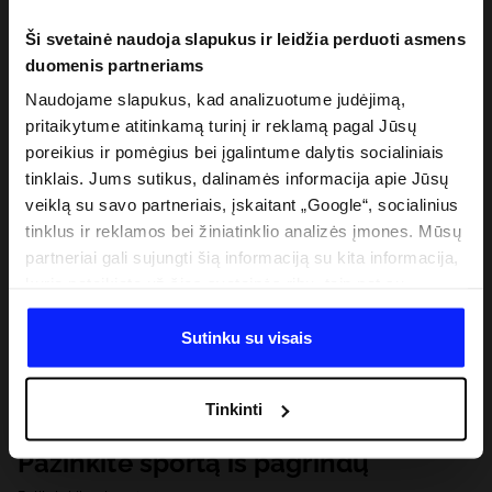
Ši svetainė naudoja slapukus ir leidžia perduoti asmens
duomenis partneriams
Naudojame slapukus, kad analizuotume judėjimą,
pritaikytume atitinkamą turinį ir reklamą pagal Jūsų
poreikius ir pomėgius bei įgalintume dalytis socialiniais
tinklais. Jums sutikus, dalinamės informacija apie Jūsų
veiklą su savo partneriais, įskaitant „Google“, socialinius
tinklus ir reklamos bei žiniatinklio analizės įmones. Mūsų
partneriai gali sujungti šią informaciją su kita informacija,
kurią pateikiate už šios svetainės ribų, taip pat su
duomenimis, kuriuos jie gauna, kai naudojatės jų
paslaugomis. Gavus Jūsų leidimą, mes galime perduoti
Sutinku su visais
Jūsų asmeninę informaciją savo partneriams, siekdami
pagerinti internetinės reklamos rodymo būdą, atlikti
Tinkinti
analitinius tyrimus, pritaikyti turinį ir tobulinti mūsų
partnerių siūlomus sprendimus (pvz., socialinius tinklus).
Pažinkite sportą iš pagrindų
Išsamią informaciją rasite mūsų Privatumo politikoje ir