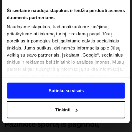
Ši svetainė naudoja slapukus ir leidžia perduoti asmens
duomenis partneriams
Naudojame slapukus, kad analizuotume judėjimą,
pritaikytume atitinkamą turinį ir reklamą pagal Jūsų
poreikius ir pomėgius bei įgalintume dalytis socialiniais
tinklais. Jums sutikus, dalinamės informacija apie Jūsų
veiklą su savo partneriais, įskaitant „Google“, socialinius
tinklus ir reklamos bei žiniatinklio analizės įmones. Mūsų
partneriai gali sujungti šią informaciją su kita informacija,
kurią pateikiate už šios svetainės ribų, taip pat su
duomenimis, kuriuos jie gauna, kai naudojatės jų
paslaugomis. Gavus Jūsų leidimą, mes galime perduoti
Sutinku su visais
Jūsų asmeninę informaciją savo partneriams, siekdami
pagerinti internetinės reklamos rodymo būdą, atlikti
Tinkinti
analitinius tyrimus, pritaikyti turinį ir tobulinti mūsų
partnerių siūlomus sprendimus (pvz., socialinius tinklus).
Pažinkite sportą iš pagrindų
Išsamią informaciją rasite mūsų Privatumo politikoje ir