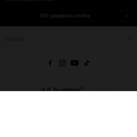
Eiti į pagalbos centrą
Trumpai
4.8
Remiantis
6633
atsiliepimais
iš visų laikų
Atsisiųsti Programėlę:
App Store
Google Play
App Gallery