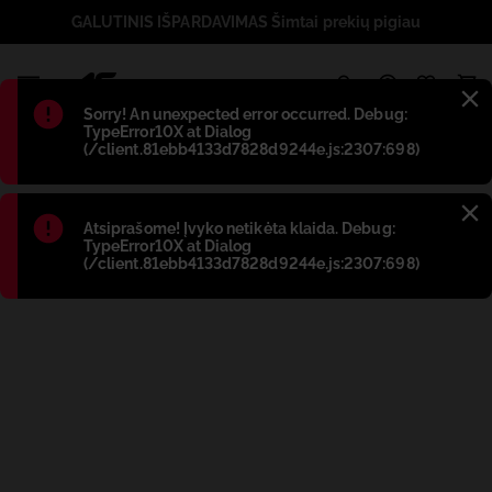
GALUTINIS IŠPARDAVIMAS Šimtai prekių pigiau
1
Błąd
:
Sorry! An unexpected error occurred. Debug:
TypeError10X at Dialog
(/client.81ebb4133d7828d9244e.js:2307:698)
Błąd
:
Atsiprašome! Įvyko netikėta klaida. Debug:
TypeError10X at Dialog
(/client.81ebb4133d7828d9244e.js:2307:698)