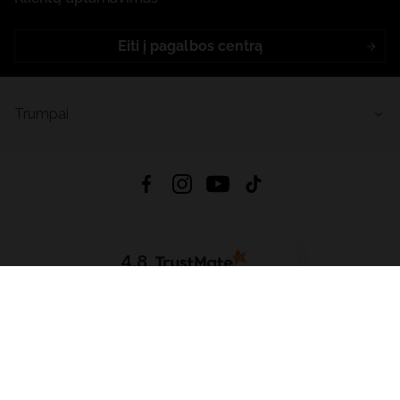
Eiti į pagalbos centrą
Trumpai
4.8
Remiantis
6633
atsiliepimais
iš visų laikų
Atsisiųsti Programėlę:
App Store
Google Play
App Gallery