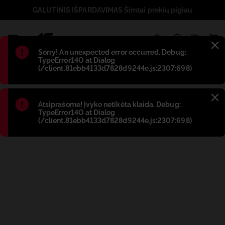
GALUTINIS IŠPARDAVIMAS Šimtai prekių pigiau
1
Błąd
:
Sorry! An unexpected error occurred. Debug:
TypeError14O at Dialog
(/client.81ebb4133d7828d9244e.js:2307:698)
Błąd
:
Atsiprašome! Įvyko netikėta klaida. Debug:
TypeError14O at Dialog
(/client.81ebb4133d7828d9244e.js:2307:698)