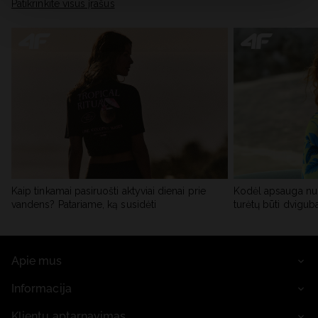
skiltyje „Išsami informacija“.
Patikrinkite visus įrašus
Kaip tinkamai pasiruošti aktyviai dienai prie
Kodėl apsauga nu
vandens? Patariame, ką susidėti
turėtų būti dvigub
Apie mus
Informacija
Klientų aptarnavimas