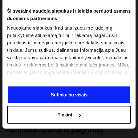
Ši svetainė naudoja slapukus ir leidžia perduoti asmens
duomenis partneriams
Naudojame slapukus, kad analizuotume judėjimą,
pritaikytume atitinkamą turinį ir reklamą pagal Jūsų
poreikius ir pomėgius bei įgalintume dalytis socialiniais
tinklais. Jums sutikus, dalinamės informacija apie Jūsų
veiklą su savo partneriais, įskaitant „Google“, socialinius
tinklus ir reklamos bei žiniatinklio analizės įmones. Mūsų
partneriai gali sujungti šią informaciją su kita informacija,
kurią pateikiate už šios svetainės ribų, taip pat su
duomenimis, kuriuos jie gauna, kai naudojatės jų
paslaugomis. Gavus Jūsų leidimą, mes galime perduoti
Sutinku su visais
Jūsų asmeninę informaciją savo partneriams, siekdami
pagerinti internetinės reklamos rodymo būdą, atlikti
Tinkinti
analitinius tyrimus, pritaikyti turinį ir tobulinti mūsų
partnerių siūlomus sprendimus (pvz., socialinius tinklus).
Pažinkite sportą iš pagrindų
Išsamią informaciją rasite mūsų Privatumo politikoje ir