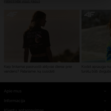
skiltyje „Išsami informacija“.
Patikrinkite visus įrašus
Kaip tinkamai pasiruošti aktyviai dienai prie
Kodėl apsauga nu
vandens? Patariame, ką susidėti
turėtų būti dvigub
Apie mus
Informacija
Klientų aptarnavimas