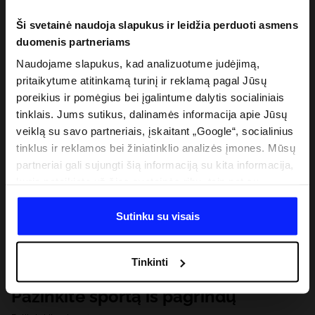
Ši svetainė naudoja slapukus ir leidžia perduoti asmens
duomenis partneriams
Naudojame slapukus, kad analizuotume judėjimą,
pritaikytume atitinkamą turinį ir reklamą pagal Jūsų
poreikius ir pomėgius bei įgalintume dalytis socialiniais
tinklais. Jums sutikus, dalinamės informacija apie Jūsų
veiklą su savo partneriais, įskaitant „Google“, socialinius
tinklus ir reklamos bei žiniatinklio analizės įmones. Mūsų
partneriai gali sujungti šią informaciją su kita informacija,
kurią pateikiate už šios svetainės ribų, taip pat su
duomenimis, kuriuos jie gauna, kai naudojatės jų
paslaugomis. Gavus Jūsų leidimą, mes galime perduoti
Sutinku su visais
Jūsų asmeninę informaciją savo partneriams, siekdami
pagerinti internetinės reklamos rodymo būdą, atlikti
Tinkinti
analitinius tyrimus, pritaikyti turinį ir tobulinti mūsų
partnerių siūlomus sprendimus (pvz., socialinius tinklus).
Pažinkite sportą iš pagrindų
Išsamią informaciją rasite mūsų Privatumo politikoje ir