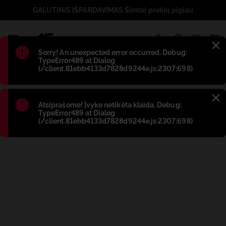
GALUTINIS IŠPARDAVIMAS Šimtai prekių pigiau
1
Błąd
:
Sorry! An unexpected error occurred. Debug:
TypeError489 at Dialog
(/client.81ebb4133d7828d9244e.js:2307:698)
Błąd
:
Atsiprašome! Įvyko netikėta klaida. Debug:
TypeError489 at Dialog
(/client.81ebb4133d7828d9244e.js:2307:698)