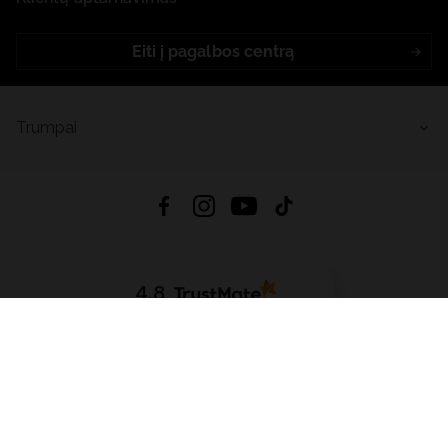
Eiti į pagalbos centrą
Trumpai
4.8
Remiantis
6633
atsiliepimais
iš visų laikų
Atsisiųsti Programėlę:
App Store
Google Play
App Gallery