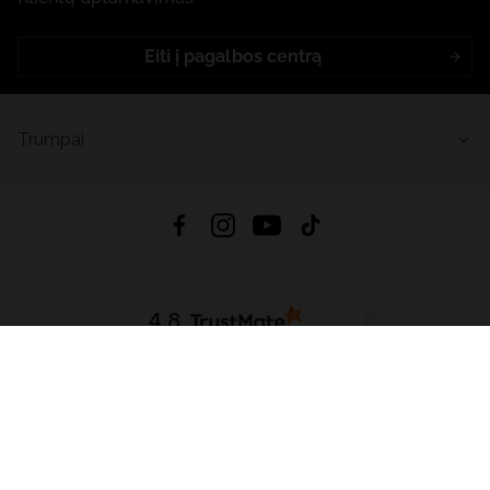
Eiti į pagalbos centrą
Trumpai
4.8
Remiantis
6632
atsiliepimais
iš visų laikų
Atsisiųsti Programėlę:
App Store
Google Play
App Gallery