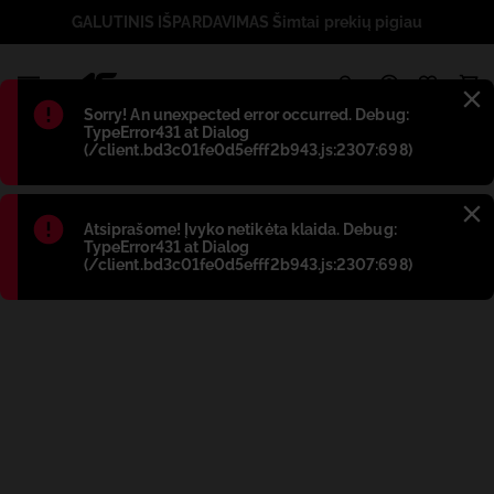
GALUTINIS IŠPARDAVIMAS Šimtai prekių pigiau
1
Błąd
:
Sorry! An unexpected error occurred. Debug:
TypeError431 at Dialog
(/client.bd3c01fe0d5efff2b943.js:2307:698)
Błąd
:
Atsiprašome! Įvyko netikėta klaida. Debug:
TypeError431 at Dialog
(/client.bd3c01fe0d5efff2b943.js:2307:698)