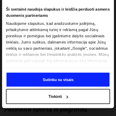
Ši svetainė naudoja slapukus ir leidžia perduoti asmens
duomenis partneriams
Naudojame slapukus, kad analizuotume judėjimą,
pritaikytume atitinkamą turinį ir reklamą pagal Jūsų
poreikius ir pomėgius bei įgalintume dalytis socialiniais
tinklais. Jums sutikus, dalinamės informacija apie Jūsų
veiklą su savo partneriais, įskaitant „Google“, socialinius
tinklus ir reklamos bei žiniatinklio analizės įmones. Mūsų
partneriai gali sujungti šią informaciją su kita informacija,
kurią pateikiate už šios svetainės ribų, taip pat su
duomenimis, kuriuos jie gauna, kai naudojatės jų
paslaugomis. Gavus Jūsų leidimą, mes galime perduoti
Sutinku su visais
Jūsų asmeninę informaciją savo partneriams, siekdami
pagerinti internetinės reklamos rodymo būdą, atlikti
Tinkinti
analitinius tyrimus, pritaikyti turinį ir tobulinti mūsų
partnerių siūlomus sprendimus (pvz., socialinius tinklus).
Pažinkite sportą iš pagrindų
Išsamią informaciją rasite mūsų Privatumo politikoje ir