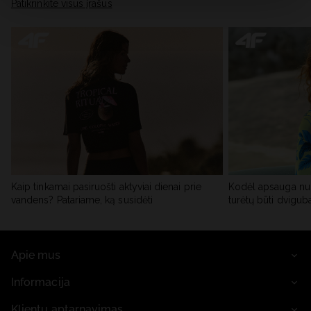
skiltyje „Išsami informacija“.
Patikrinkite visus įrašus
Kaip tinkamai pasiruošti aktyviai dienai prie
Kodėl apsauga nu
vandens? Patariame, ką susidėti
turėtų būti dvigub
Apie mus
Informacija
Klientų aptarnavimas