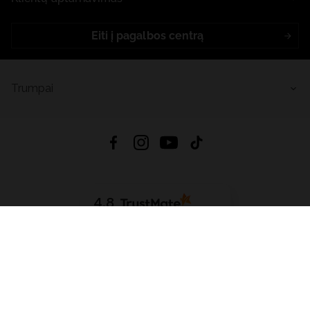
Eiti į pagalbos centrą
Trumpai
4.8
Remiantis
6632
atsiliepimais
iš visų laikų
Atsisiųsti Programėlę:
App Store
Google Play
App Gallery