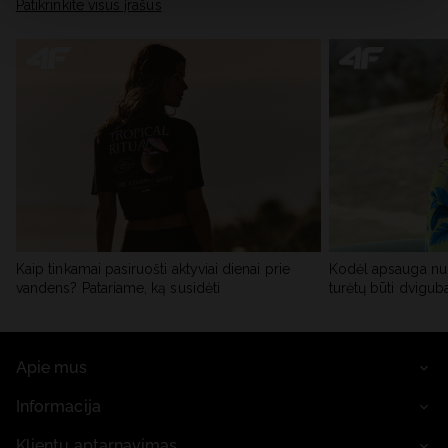
skiltyje „Išsami informacija“.
Patikrinkite visus įrašus
Kaip tinkamai pasiruošti aktyviai dienai prie
Kodėl apsauga nu
vandens? Patariame, ką susidėti
turėtų būti dvigub
Apie mus
Informacija
Klientų aptarnavimas