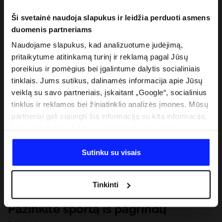
Ši svetainė naudoja slapukus ir leidžia perduoti asmens
duomenis partneriams
Naudojame slapukus, kad analizuotume judėjimą,
pritaikytume atitinkamą turinį ir reklamą pagal Jūsų
poreikius ir pomėgius bei įgalintume dalytis socialiniais
tinklais. Jums sutikus, dalinamės informacija apie Jūsų
veiklą su savo partneriais, įskaitant „Google“, socialinius
tinklus ir reklamos bei žiniatinklio analizės įmones. Mūsų
partneriai gali sujungti šią informaciją su kita informacija,
kurią pateikiate už šios svetainės ribų, taip pat su
duomenimis, kuriuos jie gauna, kai naudojatės jų
paslaugomis. Gavus Jūsų leidimą, mes galime perduoti
Sutinku su visais
Jūsų asmeninę informaciją savo partneriams, siekdami
pagerinti internetinės reklamos rodymo būdą, atlikti
Tinkinti
analitinius tyrimus, pritaikyti turinį ir tobulinti mūsų
partnerių siūlomus sprendimus (pvz., socialinius tinklus).
Pažinkite sportą iš pagrindų
Išsamią informaciją rasite mūsų Privatumo politikoje ir