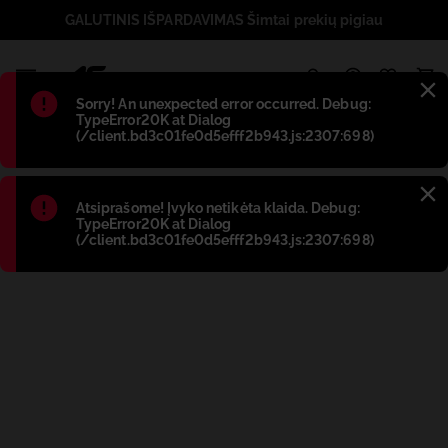
GALUTINIS IŠPARDAVIMAS Šimtai prekių pigiau
1
Błąd
:
Sorry! An unexpected error occurred. Debug:
TypeError20K at Dialog
(/client.bd3c01fe0d5efff2b943.js:2307:698)
Błąd
:
Atsiprašome! Įvyko netikėta klaida. Debug:
TypeError20K at Dialog
(/client.bd3c01fe0d5efff2b943.js:2307:698)