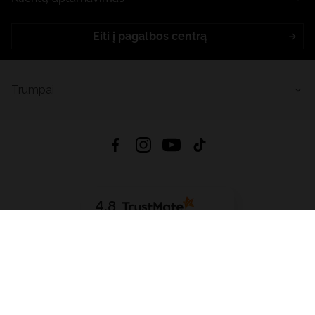
Eiti į pagalbos centrą
Trumpai
4.8
Remiantis
6633
atsiliepimais
iš visų laikų
Atsisiųsti Programėlę:
App Store
Google Play
App Gallery