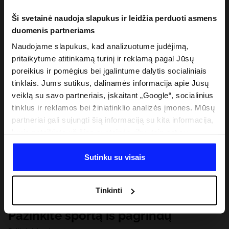
Ši svetainė naudoja slapukus ir leidžia perduoti asmens
duomenis partneriams
Naudojame slapukus, kad analizuotume judėjimą,
pritaikytume atitinkamą turinį ir reklamą pagal Jūsų
poreikius ir pomėgius bei įgalintume dalytis socialiniais
tinklais. Jums sutikus, dalinamės informacija apie Jūsų
veiklą su savo partneriais, įskaitant „Google“, socialinius
tinklus ir reklamos bei žiniatinklio analizės įmones. Mūsų
partneriai gali sujungti šią informaciją su kita informacija,
kurią pateikiate už šios svetainės ribų, taip pat su
duomenimis, kuriuos jie gauna, kai naudojatės jų
paslaugomis. Gavus Jūsų leidimą, mes galime perduoti
Sutinku su visais
Jūsų asmeninę informaciją savo partneriams, siekdami
pagerinti internetinės reklamos rodymo būdą, atlikti
Tinkinti
analitinius tyrimus, pritaikyti turinį ir tobulinti mūsų
partnerių siūlomus sprendimus (pvz., socialinius tinklus).
Pažinkite sportą iš pagrindų
Išsamią informaciją rasite mūsų Privatumo politikoje ir