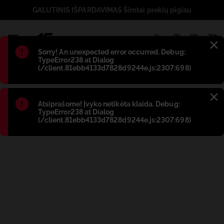
GALUTINIS IŠPARDAVIMAS Šimtai prekių pigiau
1
Błąd
:
Sorry! An unexpected error occurred. Debug:
TypeError238 at Dialog
(/client.81ebb4133d7828d9244e.js:2307:698)
Błąd
:
Atsiprašome! Įvyko netikėta klaida. Debug:
TypeError238 at Dialog
(/client.81ebb4133d7828d9244e.js:2307:698)