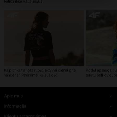
skiltyje „Išsami informacija“.
Patikrinkite visus įrašus
Kaip tinkamai pasiruošti aktyviai dienai prie
Kodėl apsauga nu
vandens? Patariame, ką susidėti
turėtų būti dvigub
Apie mus
Informacija
Klientų aptarnavimas