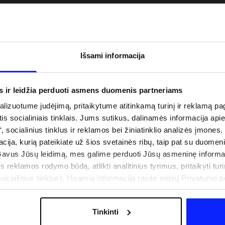
Išsami informacija
s ir leidžia perduoti asmens duomenis partneriams
izuotume judėjimą, pritaikytume atitinkamą turinį ir reklamą pag
is socialiniais tinklais. Jums sutikus, dalinamės informacija api
“, socialinius tinklus ir reklamos bei žiniatinklio analizės įmones.
acija, kurią pateikiate už šios svetainės ribų, taip pat su duomen
uo UV spindulių prie
Naujoji 4F teniso ir padelio kolekcija.
Gavus Jūsų leidimą, mes galime perduoti Jūsų asmeninę informa
būti dviguba: UPF
Sportinis funkcionalumas susitinka s
s reklamos rodymo būdą, atlikti analitinius tyrimus, pritaikyti turin
šiuolaikiniu stiliumi
cialinius tinklus). Išsamią informaciją rasite mūsų Privatumo poli
Tinkinti
IŠLAIDOS
PARDUOTUVIŲ ADRESAI
B2B
4F TEAM LOJALUMO