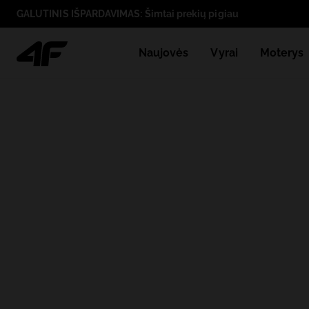
GALUTINIS IŠPARDAVIMAS: Šimtai prekių pigiau
Naujovės
Vyrai
Moterys