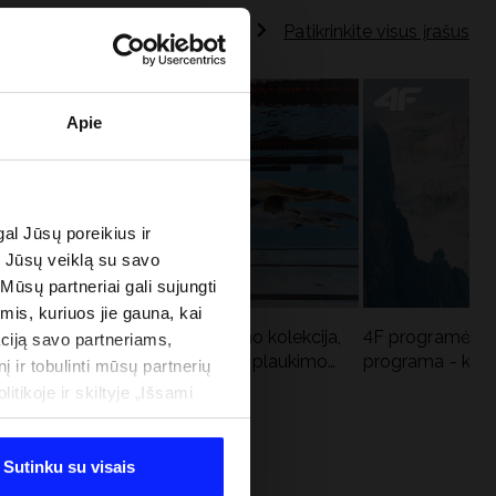
Patikrinkite visus įrašus
Apie
al Jūsų poreikius ir
e Jūsų veiklą su savo
 Mūsų partneriai gali sujungti
imis, kuriuos jie gauna, kai
Aqua Force - naujoji baseino kolekcija,
4F programėlė i
ciją savo partneriams,
u
rekomenduojama Lenkijos plaukimo
programa - kodė
į ir tobulinti mūsų partnerių
federacijos
tikoje ir skiltyje „Išsami
Sutinku su visais
 PROGRAMA