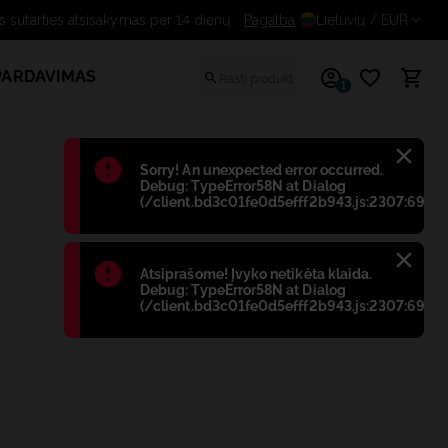
emokamas sutarties atsisakymas per 14 dienų
Pagalba
Lietuvių
/ EUR
PARDAVIMAS
1
Błąd
:
Sorry! An unexpected error occurred.
Debug: TypeError58N at Dialog
(/client.bd3c01fe0d5efff2b943.js:2307:698)
Błąd
:
Atsiprašome! Įvyko netikėta klaida.
Debug: TypeError58N at Dialog
(/client.bd3c01fe0d5efff2b943.js:2307:698)