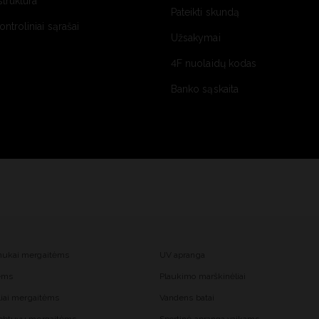
struktūra
Pateikti skundą
kontroliniai sąrašai
Užsakymai
4F nuolaidų kodas
Banko sąskaita
mukai mergaitėms
UV apranga
tėms
Plaukimo marškinėliai
liai mergaitėms
Vandens batai