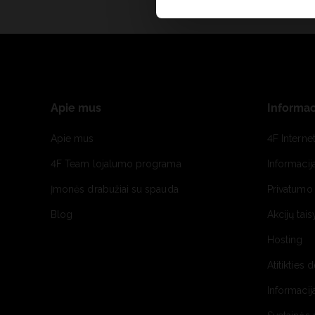
Apie mus
Informac
Apie mus
4F Interne
4F Team lojalumo programa
Informacij
Įmonės drabužiai su spauda
Privatumo 
Blog
Akcijų tais
Hosting
Atitikties 
Informacij