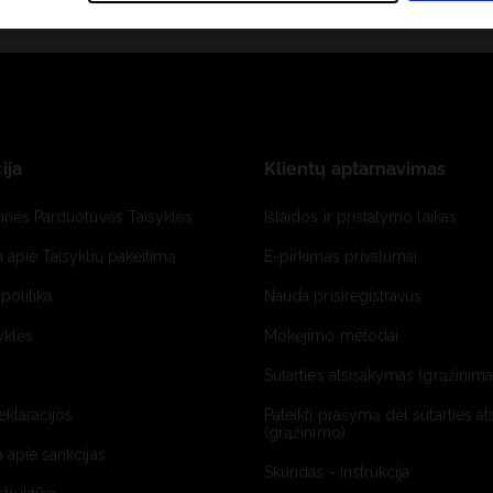
ija
Klientų aptarnavimas
tinės Parduotuvės Taisyklės
Išlaidos ir pristatymo laikas
a apie Taisyklių pakeitimą
E-pirkimas privalumai
politika
Nauda prisiregistravus
yklės
Mokėjimo metodai
Sutarties atsisakymas (grąžinimas
deklaracijos
Pateikti prašymą dėl sutarties a
(grąžinimo)
a apie sankcijas
Skundas - Instrukcija