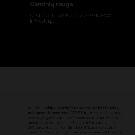
Gaminių sauga
OTCF S.A., ul. Saska 25C, 30-720 Kraków
info@otcf.pl
4F – tai Lenkijos sportinės aprangos prekės ženklas,
priklausantis bendrovei OTCF S.A.
, kurią įkūrė ir kuriai
vadovauja Igoris Klaja. Prekės ženklas buvo įkurtas 2003
metais, šiuo metu veikia 39 šalyse ir turi daugiau nei
350 parduotuvių tinklą. Šiandien 4F komandą sudaro
beveik 1300 darbuotojų, o bendrovė yra viena didžiausių