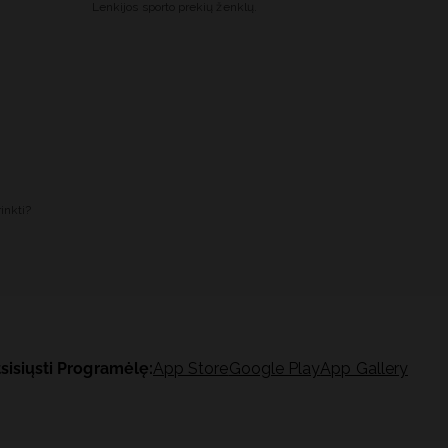
Lenkijos sporto prekių ženklų.
inkti?
sisiųsti Programėlę:
App Store
Google Play
App Gallery