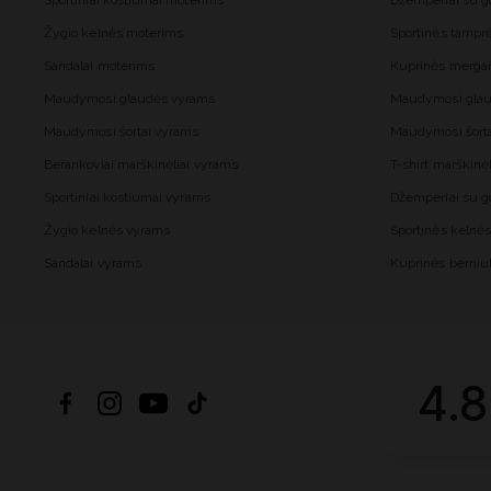
Sportiniai kostiumai moterims
Džemperiai su 
Žygio kelnės moterims
Sportinės tampr
Sandalai moterims
Kuprinės merga
Maudymosi glaudės vyrams
Maudymosi glau
Maudymosi šortai vyrams
Maudymosi šort
Berankoviai marškinėliai vyrams
T-shirt marškinė
Sportiniai kostiumai vyrams
Džemperiai su 
Žygio kelnės vyrams
Sportinės kelnė
Sandalai vyrams
Kuprinės berni
4.8