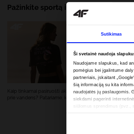
Pažinkite sportą iš pagrindų
Sutikimas
Ši svetainė naudoja slapuku
Naudojame slapukus, kad anal
pomėgius bei įgalintume dalyt
partneriais, įskaitant „Google
šią informaciją su kita inform
Kaip tinkamai pasiruošti aktyviai dienai
Kodėl apsauga n
naudojatės jų paslaugomis. 
prie vandens? Patariame, ką susidėti
vandens turėtų 
siekdami pagerinti internetinė
drabužiai + SPF
siūlomus sprendimus (pvz., so
informacija“.
PRISTATYMO 