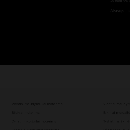
Svetainės 
Atsisiųsti 
Vientisi maudymukai moterims
Vientisi maudy
Bikiniai moterims
Bikiniai mergai
Dviratininko šortai moterims
T-shirt marškinė