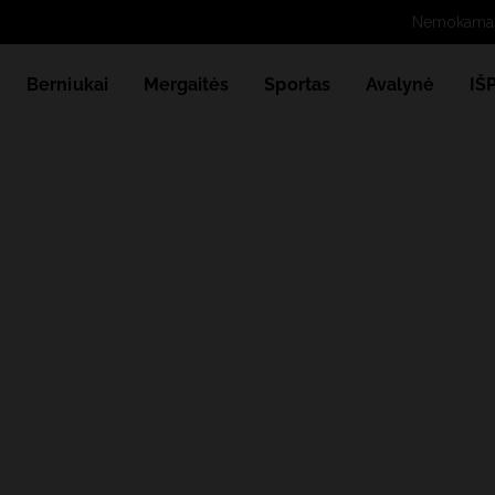
N
Berniukai
Mergaitės
Sportas
Avalynė
IŠ