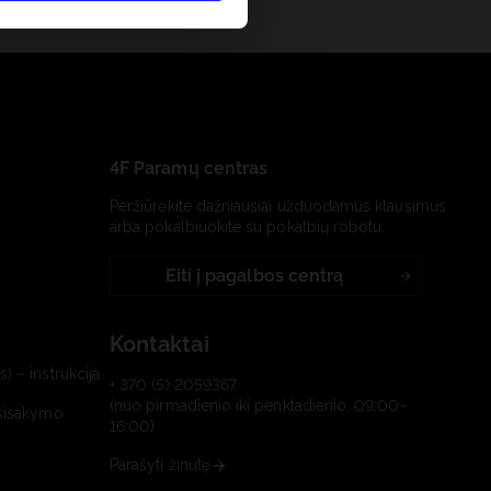
4F Paramų centras
Peržiūrėkite dažniausiai užduodamus klausimus
arba pokalbiuokite su pokalbių robotu:
Eiti į pagalbos centrą
Kontaktai
) – instrukcija
+ 370 (5) 2059367
(nuo pirmadienio iki penktadienio, 09:00-
tsisakymo
16:00)
Parašyti žinutę