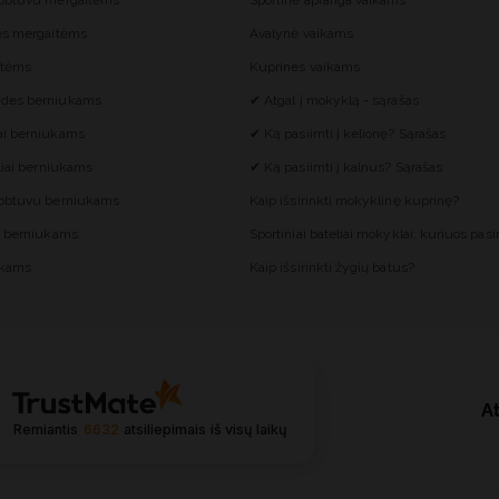
gobtuvu mergaitėms
Sportinė apranga vaikams
ės mergaitėms
Avalynė vaikams
itėms
Kuprines vaikams
des berniukams
✔ Atgal į mokyklą - sąrašas
ai berniukams
✔ Ką pasiimti į kelionę? Sąrašas
liai berniukams
✔ Ką pasiimti į kalnus? Sąrašas
gobtuvu berniukams
Kaip išsirinkti mokyklinę kuprinę?
s berniukams
Sportiniai bateliai mokyklai: kuriuos pasir
ukams
Kaip išsirinkti žygių batus?
At
Remiantis
6632
atsiliepimais
iš visų laikų