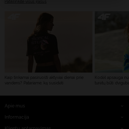
skiltyje „Išsami informacija“.
Patikrinkite visus įrašus
Kaip tinkamai pasiruošti aktyviai dienai prie
Kodėl apsauga nu
vandens? Patariame, ką susidėti
turėtų būti dvigub
Apie mus
Informacija
Klientų aptarnavimas