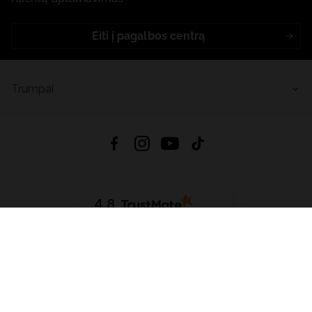
Eiti į pagalbos centrą
Trumpai
4.8
Remiantis
6633
atsiliepimais
iš visų laikų
Atsisiųsti Programėlę:
App Store
Google Play
App Gallery