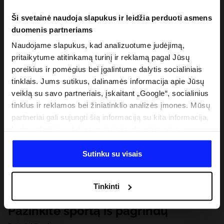
Ši svetainė naudoja slapukus ir leidžia perduoti asmens
duomenis partneriams
Naudojame slapukus, kad analizuotume judėjimą,
pritaikytume atitinkamą turinį ir reklamą pagal Jūsų
poreikius ir pomėgius bei įgalintume dalytis socialiniais
tinklais. Jums sutikus, dalinamės informacija apie Jūsų
veiklą su savo partneriais, įskaitant „Google“, socialinius
tinklus ir reklamos bei žiniatinklio analizės įmones. Mūsų
partneriai gali sujungti šią informaciją su kita informacija,
kurią pateikiate už šios svetainės ribų, taip pat su
duomenimis, kuriuos jie gauna, kai naudojatės jų
paslaugomis. Gavus Jūsų leidimą, mes galime perduoti
Sutinku su visais
Jūsų asmeninę informaciją savo partneriams, siekdami
pagerinti internetinės reklamos rodymo būdą, atlikti
Tinkinti
analitinius tyrimus, pritaikyti turinį ir tobulinti mūsų
partnerių siūlomus sprendimus (pvz., socialinius tinklus).
Pažinkite sportą iš pagrindų
Išsamią informaciją rasite mūsų Privatumo politikoje ir