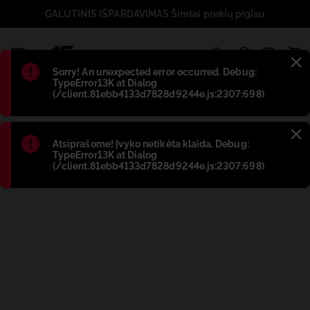
GALUTINIS IŠPARDAVIMAS Šimtai prekių pigiau
1
Błąd
:
Sorry! An unexpected error occurred. Debug:
TypeError13K at Dialog
(/client.81ebb4133d7828d9244e.js:2307:698)
Błąd
:
Atsiprašome! Įvyko netikėta klaida. Debug:
TypeError13K at Dialog
(/client.81ebb4133d7828d9244e.js:2307:698)