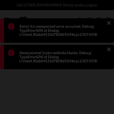
GALUTINIS IŠPARDAVIMAS Šimtai prekių pigiau
1
Błąd
:
Sorry! An unexpected error occurred. Debug:
TypeError42N at Dialog
(/client.81ebb4133d7828d9244e.js:2307:698)
Błąd
:
Atsiprašome! Įvyko netikėta klaida. Debug:
TypeError42N at Dialog
(/client.81ebb4133d7828d9244e.js:2307:698)