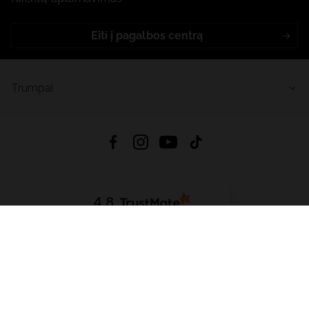
Eiti į pagalbos centrą
Trumpai
4.8
Remiantis
6633
atsiliepimais
iš visų laikų
Atsisiųsti Programėlę:
App Store
Google Play
App Gallery