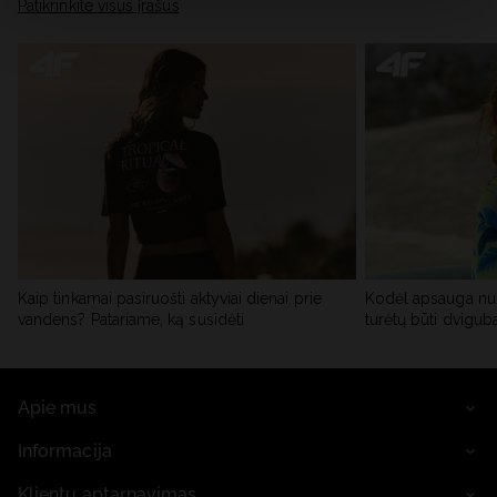
skiltyje „Išsami informacija“.
Patikrinkite visus įrašus
Kaip tinkamai pasiruošti aktyviai dienai prie
Kodėl apsauga nu
vandens? Patariame, ką susidėti
turėtų būti dvigub
Apie mus
Informacija
Klientų aptarnavimas