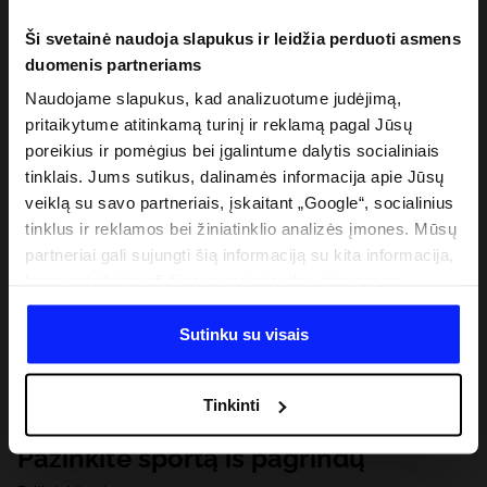
Ši svetainė naudoja slapukus ir leidžia perduoti asmens
duomenis partneriams
Naudojame slapukus, kad analizuotume judėjimą,
pritaikytume atitinkamą turinį ir reklamą pagal Jūsų
poreikius ir pomėgius bei įgalintume dalytis socialiniais
tinklais. Jums sutikus, dalinamės informacija apie Jūsų
veiklą su savo partneriais, įskaitant „Google“, socialinius
tinklus ir reklamos bei žiniatinklio analizės įmones. Mūsų
partneriai gali sujungti šią informaciją su kita informacija,
kurią pateikiate už šios svetainės ribų, taip pat su
duomenimis, kuriuos jie gauna, kai naudojatės jų
paslaugomis. Gavus Jūsų leidimą, mes galime perduoti
Sutinku su visais
Jūsų asmeninę informaciją savo partneriams, siekdami
pagerinti internetinės reklamos rodymo būdą, atlikti
Tinkinti
analitinius tyrimus, pritaikyti turinį ir tobulinti mūsų
partnerių siūlomus sprendimus (pvz., socialinius tinklus).
Pažinkite sportą iš pagrindų
Išsamią informaciją rasite mūsų Privatumo politikoje ir