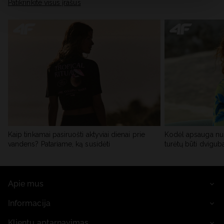
skiltyje „Išsami informacija“.
Patikrinkite visus įrašus
Kaip tinkamai pasiruošti aktyviai dienai prie
Kodėl apsauga nu
vandens? Patariame, ką susidėti
turėtų būti dvigub
Apie mus
Informacija
Klientų aptarnavimas