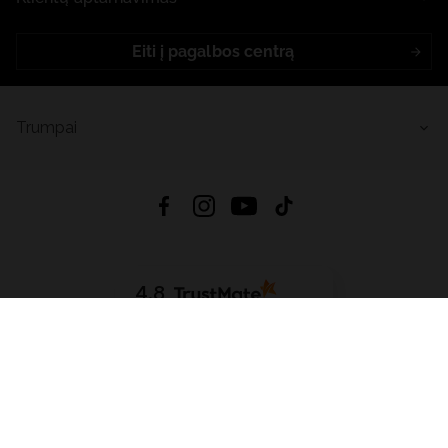
Eiti į pagalbos centrą
Trumpai
4.8
Remiantis
6632
atsiliepimais
iš visų laikų
Atsisiųsti Programėlę:
App Store
Google Play
App Gallery