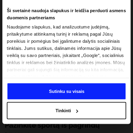
Ši svetainė naudoja slapukus ir leidžia perduoti asmens
duomenis partneriams
Naudojame slapukus, kad analizuotume judėjimą,
pritaikytume atitinkamą turinį ir reklamą pagal Jūsų
poreikius ir pomėgius bei įgalintume dalytis socialiniais
tinklais. Jums sutikus, dalinamės informacija apie Jūsų
veiklą su savo partneriais, įskaitant „Google“, socialinius
tinklus ir reklamos bei žiniatinklio analizės įmones. Mūsų
partneriai gali sujungti šią informaciją su kita informacija,
kurią pateikiate už šios svetainės ribų, taip pat su
duomenimis, kuriuos jie gauna, kai naudojatės jų
paslaugomis. Gavus Jūsų leidimą, mes galime perduoti
Sutinku su visais
Jūsų asmeninę informaciją savo partneriams, siekdami
pagerinti internetinės reklamos rodymo būdą, atlikti
Tinkinti
analitinius tyrimus, pritaikyti turinį ir tobulinti mūsų
partnerių siūlomus sprendimus (pvz., socialinius tinklus).
Pažinkite sportą iš pagrindų
Išsamią informaciją rasite mūsų Privatumo politikoje ir