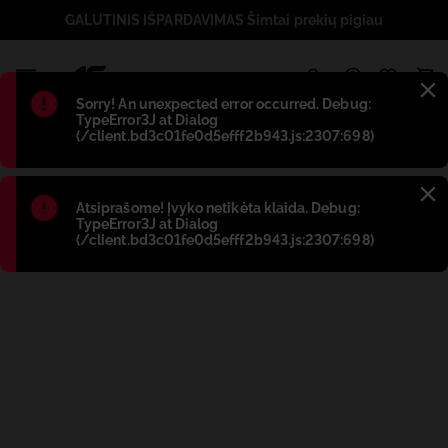
GALUTINIS IŠPARDAVIMAS Šimtai prekių pigiau
1
Błąd
:
Sorry! An unexpected error occurred. Debug:
TypeError3J at Dialog
(/client.bd3c01fe0d5efff2b943.js:2307:698)
Błąd
:
Atsiprašome! Įvyko netikėta klaida. Debug:
TypeError3J at Dialog
(/client.bd3c01fe0d5efff2b943.js:2307:698)