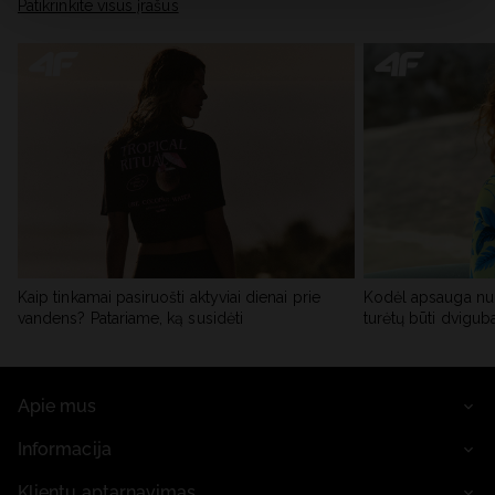
skiltyje „Išsami informacija“.
Patikrinkite visus įrašus
Kaip tinkamai pasiruošti aktyviai dienai prie
Kodėl apsauga nu
vandens? Patariame, ką susidėti
turėtų būti dvigub
Apie mus
Informacija
Klientų aptarnavimas