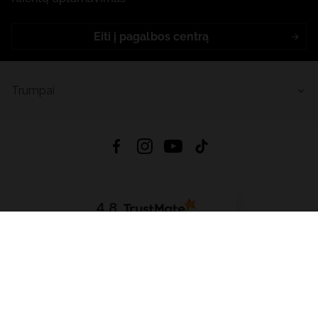
Eiti į pagalbos centrą
Trumpai
4.8
Remiantis
6632
atsiliepimais
iš visų laikų
Atsisiųsti Programėlę:
App Store
Google Play
App Gallery