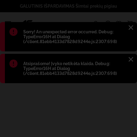
GALUTINIS IŠPARDAVIMAS Šimtai prekių pigiau
1
Błąd
:
Sorry! An unexpected error occurred. Debug:
TypeError16H at Dialog
(/client.81ebb4133d7828d9244e.js:2307:698)
Błąd
:
Atsiprašome! Įvyko netikėta klaida. Debug:
TypeError16H at Dialog
(/client.81ebb4133d7828d9244e.js:2307:698)