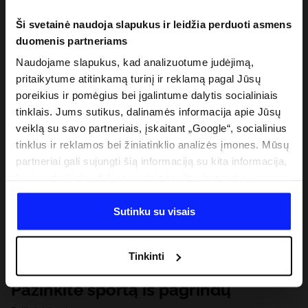
Ši svetainė naudoja slapukus ir leidžia perduoti asmens
duomenis partneriams
Naudojame slapukus, kad analizuotume judėjimą,
pritaikytume atitinkamą turinį ir reklamą pagal Jūsų
poreikius ir pomėgius bei įgalintume dalytis socialiniais
tinklais. Jums sutikus, dalinamės informacija apie Jūsų
veiklą su savo partneriais, įskaitant „Google“, socialinius
tinklus ir reklamos bei žiniatinklio analizės įmones. Mūsų
partneriai gali sujungti šią informaciją su kita informacija,
kurią pateikiate už šios svetainės ribų, taip pat su
duomenimis, kuriuos jie gauna, kai naudojatės jų
paslaugomis. Gavus Jūsų leidimą, mes galime perduoti
Sutinku su visais
Jūsų asmeninę informaciją savo partneriams, siekdami
pagerinti internetinės reklamos rodymo būdą, atlikti
Tinkinti
analitinius tyrimus, pritaikyti turinį ir tobulinti mūsų
partnerių siūlomus sprendimus (pvz., socialinius tinklus).
Pažinkite sportą iš pagrindų
Išsamią informaciją rasite mūsų Privatumo politikoje ir