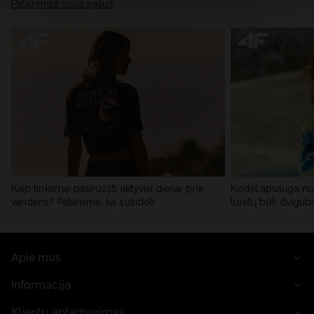
skiltyje „Išsami informacija“.
Patikrinkite visus įrašus
Kaip tinkamai pasiruošti aktyviai dienai prie
Kodėl apsauga nu
vandens? Patariame, ką susidėti
turėtų būti dvigub
Apie mus
Informacija
Klientų aptarnavimas