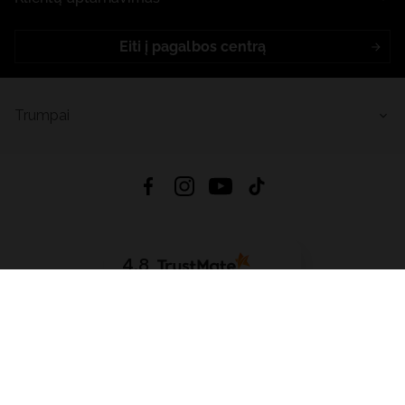
Eiti į pagalbos centrą
Trumpai
4.8
Remiantis
6633
atsiliepimais
iš visų laikų
Atsisiųsti Programėlę:
App Store
Google Play
App Gallery