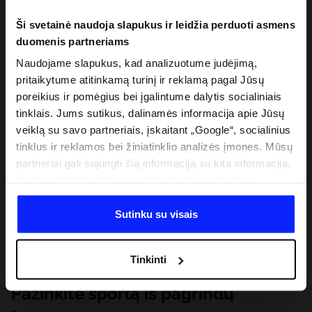
Ši svetainė naudoja slapukus ir leidžia perduoti asmens
duomenis partneriams
Naudojame slapukus, kad analizuotume judėjimą,
pritaikytume atitinkamą turinį ir reklamą pagal Jūsų
poreikius ir pomėgius bei įgalintume dalytis socialiniais
tinklais. Jums sutikus, dalinamės informacija apie Jūsų
veiklą su savo partneriais, įskaitant „Google“, socialinius
tinklus ir reklamos bei žiniatinklio analizės įmones. Mūsų
partneriai gali sujungti šią informaciją su kita informacija,
kurią pateikiate už šios svetainės ribų, taip pat su
duomenimis, kuriuos jie gauna, kai naudojatės jų
paslaugomis. Gavus Jūsų leidimą, mes galime perduoti
Sutinku su visais
Jūsų asmeninę informaciją savo partneriams, siekdami
pagerinti internetinės reklamos rodymo būdą, atlikti
Tinkinti
analitinius tyrimus, pritaikyti turinį ir tobulinti mūsų
partnerių siūlomus sprendimus (pvz., socialinius tinklus).
Pažinkite sportą iš pagrindų
Išsamią informaciją rasite mūsų Privatumo politikoje ir