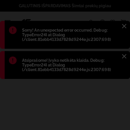
GALUTINIS IŠPARDAVIMAS Šimtai prekių pigiau
1
Błąd
:
Sorry! An unexpected error occurred. Debug:
TypeError24I at Dialog
(/client.81ebb4133d7828d9244e.js:2307:698)
Błąd
:
Atsiprašome! Įvyko netikėta klaida. Debug:
TypeError24I at Dialog
(/client.81ebb4133d7828d9244e.js:2307:698)