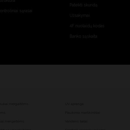
struktūra
Pateikti skundą
kontroliniai sąrašai
Užsakymai
4F nuolaidų kodas
Banko sąskaita
mukai mergaitėms
UV apranga
tėms
Plaukimo marškinėliai
liai mergaitėms
Vandens batai