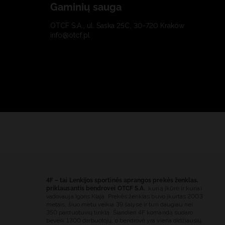
Gaminių sauga
OTCF S.A., ul. Saska 25C, 30-720 Kraków
info@otcf.pl
4F – tai Lenkijos sportinės aprangos prekės ženklas,
priklausantis bendrovei OTCF S.A.
, kurią įkūrė ir kuriai
vadovauja Igoris Klaja. Prekės ženklas buvo įkurtas 2003
metais, šiuo metu veikia 39 šalyse ir turi daugiau nei
350 parduotuvių tinklą. Šiandien 4F komandą sudaro
beveik 1300 darbuotojų, o bendrovė yra viena didžiausių