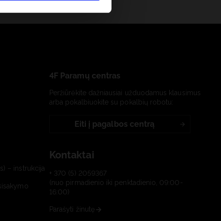
4F Paramų centras
Peržiūrėkite dažniausiai užduodamus klausimus
arba pokalbiuokite su pokalbių robotu:
Eiti į pagalbos centrą
Kontaktai
) – instrukcija
+ 370 (5) 2059367
(nuo pirmadienio iki penktadienio, 09:00-
tsisakymo
16:00)
Parašyti žinutę