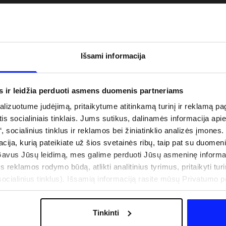
Išsami informacija
s ir leidžia perduoti asmens duomenis partneriams
izuotume judėjimą, pritaikytume atitinkamą turinį ir reklamą pag
is socialiniais tinklais. Jums sutikus, dalinamės informacija api
“, socialinius tinklus ir reklamos bei žiniatinklio analizės įmones.
acija, kurią pateikiate už šios svetainės ribų, taip pat su duomen
uo UV spindulių prie
Naujoji 4F teniso ir padelio kolekcija.
Gavus Jūsų leidimą, mes galime perduoti Jūsų asmeninę informa
būti dviguba: UPF
Sportinis funkcionalumas susitinka s
s reklamos rodymo būdą, atlikti analitinius tyrimus, pritaikyti turin
šiuolaikiniu stiliumi
cialinius tinklus). Išsamią informaciją rasite mūsų Privatumo poli
Tinkinti
IŠLAIDOS
PARDUOTUVIŲ ADRESAI
B2B
4F TEAM LOJALUMO