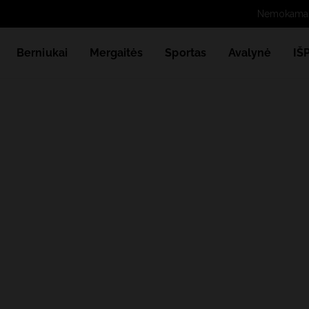
Berniukai
Mergaitės
Sportas
Avalynė
IŠ