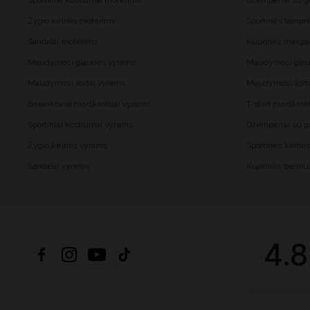
Sportiniai kostiumai moterims
Džemperiai su 
Žygio kelnės moterims
Sportinės tampr
Sandalai moterims
Kuprinės merga
Maudymosi glaudės vyrams
Maudymosi glau
Maudymosi šortai vyrams
Maudymosi šort
Berankoviai marškinėliai vyrams
T-shirt marškinė
Sportiniai kostiumai vyrams
Džemperiai su 
Žygio kelnės vyrams
Sportinės kelnė
Sandalai vyrams
Kuprinės berni
4.8