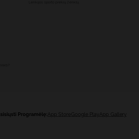
Lenkijos sporto prekių ženklų.
inkti?
sisiųsti Programėlę:
App Store
Google Play
App Gallery