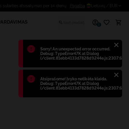
Nemokamas sutarties atsisakymas per 14 dienų
Pagalba
Lietuvių
/ EUR
PARDAVIMAS
1
Błąd
:
Sorry! An unexpected error occurred.
Debug: TypeError47K at Dialog
(/client.81ebb4133d7828d9244e.js:2307:698)
Błąd
:
Atsiprašome! Įvyko netikėta klaida.
Debug: TypeError47K at Dialog
(/client.81ebb4133d7828d9244e.js:2307:698)