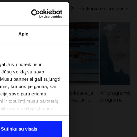
Patikrinkite visus įrašus
Apie
al Jūsų poreikius ir
e Jūsų veiklą su savo
 Mūsų partneriai gali sujungti
imis, kuriuos jie gauna, kai
Aqua Force - naujoji baseino kolekcija,
4F programėlė i
ciją savo partneriams,
u
rekomenduojama Lenkijos plaukimo
programa - kodė
į ir tobulinti mūsų partnerių
federacijos
tikoje ir skiltyje „Išsami
Sutinku su visais
 PROGRAMA