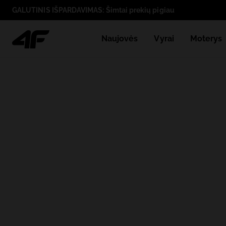
GALUTINIS IŠPARDAVIMAS: Šimtai prekių pigiau
Naujovės
Vyrai
Moterys