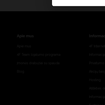
Apie mus
Informac
Apie mus
4F Interne
4F Team lojalumo programa
Informacij
Įmonės drabužiai su spauda
Privatumo 
Blog
Akcijų tais
Hosting
Atitikties 
Informacij