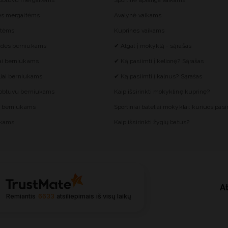
gobtuvu mergaitėms
Sportinė apranga vaikams
ės mergaitėms
Avalynė vaikams
itėms
Kuprines vaikams
des berniukams
✔ Atgal į mokyklą - sąrašas
ai berniukams
✔ Ką pasiimti į kelionę? Sąrašas
liai berniukams
✔ Ką pasiimti į kalnus? Sąrašas
gobtuvu berniukams
Kaip išsirinkti mokyklinę kuprinę?
s berniukams
Sportiniai bateliai mokyklai: kuriuos pasir
ukams
Kaip išsirinkti žygių batus?
At
Remiantis
6633
atsiliepimais
iš visų laikų