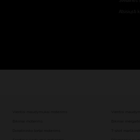
Svetainės 
Atsisiųsti 
Vientisi maudymukai moterims
Vientisi maudy
Bikiniai moterims
Bikiniai mergai
Dviratininko šortai moterims
T-shirt marškinė