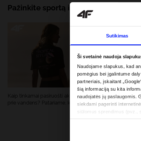
Pažinkite sportą iš pagrindų
Sutikimas
Ši svetainė naudoja slapuku
Naudojame slapukus, kad anal
pomėgius bei įgalintume dalyt
partneriais, įskaitant „Google
šią informaciją su kita inform
Kaip tinkamai pasiruošti aktyviai dienai
Kodėl apsauga n
naudojatės jų paslaugomis. 
prie vandens? Patariame, ką susidėti
vandens turėtų 
siekdami pagerinti internetinė
drabužiai + SPF
siūlomus sprendimus (pvz., so
informacija“.
PRISTATYMO 