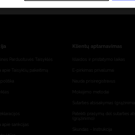
ija
Klientų aptarnavimas
tinės Parduotuvės Taisyklės
Išlaidos ir pristatymo laikas
a apie Taisyklių pakeitimą
E-pirkimas privalumai
politika
Nauda prisiregistravus
yklės
Mokėjimo metodai
Sutarties atsisakymas (grąžinimas
deklaracijos
Pateikti prašymą dėl sutarties a
(grąžinimo)
a apie sankcijas
Skundas - Instrukcija