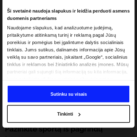
Ši svetainė naudoja slapukus ir leidžia perduoti asmens
duomenis partneriams
Naudojame slapukus, kad analizuotume judėjimą,
pritaikytume atitinkamą turinį ir reklamą pagal Jūsų
poreikius ir pomėgius bei įgalintume dalytis socialiniais
tinklais. Jums sutikus, dalinamės informacija apie Jūsų
veiklą su savo partneriais, įskaitant „Google“, socialinius
tinklus ir reklamos bei žiniatinklio analizės įmones. Mūsų
partneriai gali sujungti šią informaciją su kita informacija,
kurią pateikiate už šios svetainės ribų, taip pat su
duomenimis, kuriuos jie gauna, kai naudojatės jų
paslaugomis. Gavus Jūsų leidimą, mes galime perduoti
Sutinku su visais
Jūsų asmeninę informaciją savo partneriams, siekdami
pagerinti internetinės reklamos rodymo būdą, atlikti
Tinkinti
analitinius tyrimus, pritaikyti turinį ir tobulinti mūsų
partnerių siūlomus sprendimus (pvz., socialinius tinklus).
Pažinkite sportą iš pagrindų
Išsamią informaciją rasite mūsų Privatumo politikoje ir