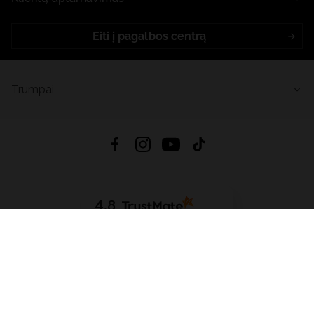
Eiti į pagalbos centrą
Trumpai
4.8
Remiantis
6633
atsiliepimais
iš visų laikų
Atsisiųsti Programėlę:
App Store
Google Play
App Gallery