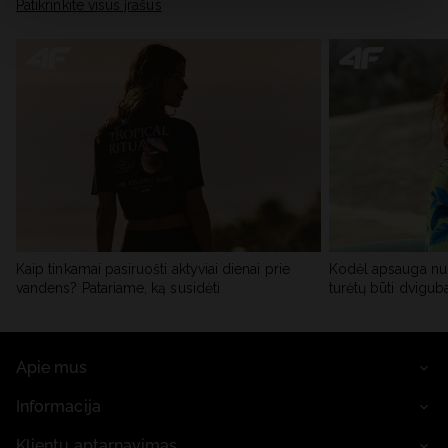
skiltyje „Išsami informacija“.
Patikrinkite visus įrašus
Kaip tinkamai pasiruošti aktyviai dienai prie
Kodėl apsauga nu
vandens? Patariame, ką susidėti
turėtų būti dvigub
Apie mus
Informacija
Klientų aptarnavimas