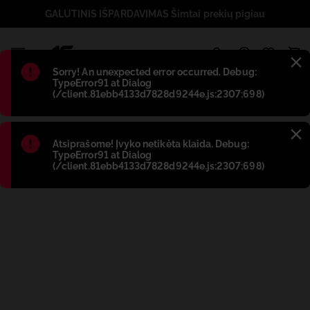
GALUTINIS IŠPARDAVIMAS Šimtai prekių pigiau
1
Błąd
:
Sorry! An unexpected error occurred. Debug:
TypeError91 at Dialog
(/client.81ebb4133d7828d9244e.js:2307:698)
Błąd
:
Atsiprašome! Įvyko netikėta klaida. Debug:
TypeError91 at Dialog
(/client.81ebb4133d7828d9244e.js:2307:698)