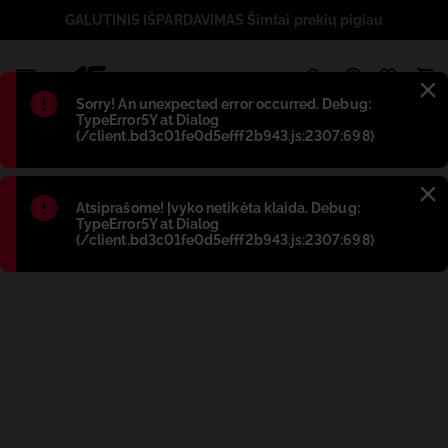
GALUTINIS IŠPARDAVIMAS Šimtai prekių pigiau
1
Błąd
:
Sorry! An unexpected error occurred. Debug:
TypeError5Y at Dialog
(/client.bd3c01fe0d5efff2b943.js:2307:698)
Błąd
:
Atsiprašome! Įvyko netikėta klaida. Debug:
TypeError5Y at Dialog
(/client.bd3c01fe0d5efff2b943.js:2307:698)