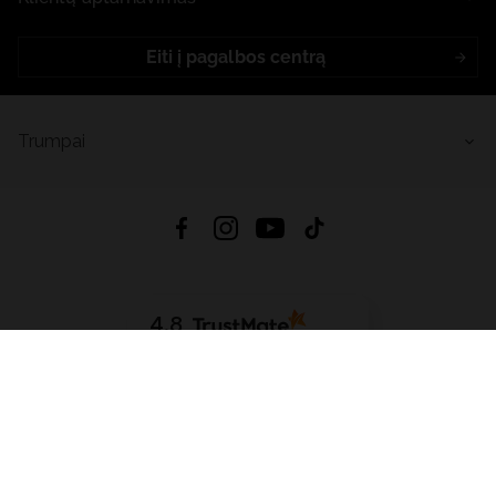
Eiti į pagalbos centrą
Trumpai
4.8
Remiantis
6632
atsiliepimais
iš visų laikų
Atsisiųsti Programėlę:
App Store
Google Play
App Gallery