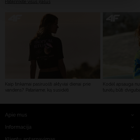
skiltyje „Išsami informacija“.
Patikrinkite visus įrašus
Kaip tinkamai pasiruošti aktyviai dienai prie
Kodėl apsauga nu
vandens? Patariame, ką susidėti
turėtų būti dvigub
Apie mus
Informacija
Klientų aptarnavimas