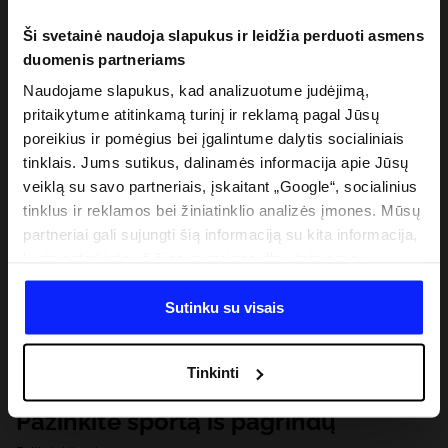
Ši svetainė naudoja slapukus ir leidžia perduoti asmens
duomenis partneriams
Naudojame slapukus, kad analizuotume judėjimą,
pritaikytume atitinkamą turinį ir reklamą pagal Jūsų
poreikius ir pomėgius bei įgalintume dalytis socialiniais
tinklais. Jums sutikus, dalinamės informacija apie Jūsų
veiklą su savo partneriais, įskaitant „Google“, socialinius
tinklus ir reklamos bei žiniatinklio analizės įmones. Mūsų
partneriai gali sujungti šią informaciją su kita informacija,
kurią pateikiate už šios svetainės ribų, taip pat su
duomenimis, kuriuos jie gauna, kai naudojatės jų
paslaugomis. Gavus Jūsų leidimą, mes galime perduoti
Sutinku su visais
Jūsų asmeninę informaciją savo partneriams, siekdami
pagerinti internetinės reklamos rodymo būdą, atlikti
Tinkinti
analitinius tyrimus, pritaikyti turinį ir tobulinti mūsų
partnerių siūlomus sprendimus (pvz., socialinius tinklus).
Pažinkite sportą iš pagrindų
Išsamią informaciją rasite mūsų Privatumo politikoje ir