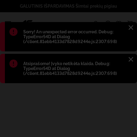
GALUTINIS IŠPARDAVIMAS Šimtai prekių pigiau
1
Błąd
:
Sorry! An unexpected error occurred. Debug:
TypeError54D at Dialog
(/client.81ebb4133d7828d9244e.js:2307:698)
Błąd
:
Atsiprašome! Įvyko netikėta klaida. Debug:
TypeError54D at Dialog
(/client.81ebb4133d7828d9244e.js:2307:698)