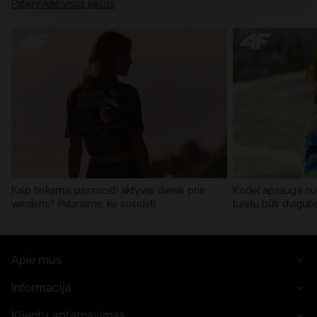
skiltyje „Išsami informacija“.
Patikrinkite visus įrašus
Kaip tinkamai pasiruošti aktyviai dienai prie
Kodėl apsauga nu
vandens? Patariame, ką susidėti
turėtų būti dvigub
Apie mus
Informacija
Klientų aptarnavimas