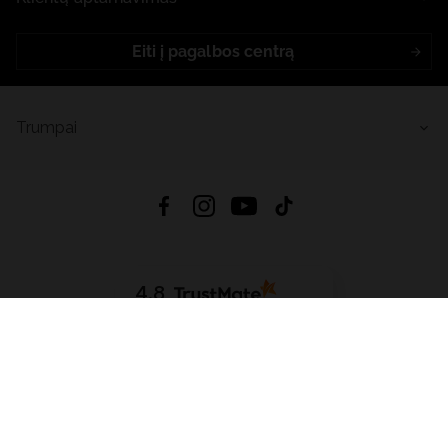
Eiti į pagalbos centrą
Trumpai
4.8
Remiantis
6633
atsiliepimais
iš visų laikų
Atsisiųsti Programėlę:
App Store
Google Play
App Gallery