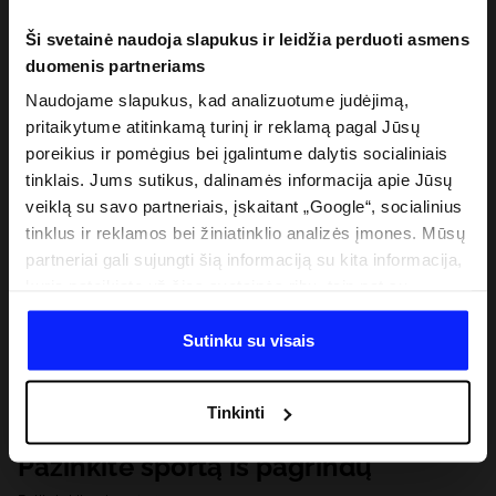
Ši svetainė naudoja slapukus ir leidžia perduoti asmens
duomenis partneriams
Naudojame slapukus, kad analizuotume judėjimą,
pritaikytume atitinkamą turinį ir reklamą pagal Jūsų
poreikius ir pomėgius bei įgalintume dalytis socialiniais
tinklais. Jums sutikus, dalinamės informacija apie Jūsų
veiklą su savo partneriais, įskaitant „Google“, socialinius
tinklus ir reklamos bei žiniatinklio analizės įmones. Mūsų
partneriai gali sujungti šią informaciją su kita informacija,
kurią pateikiate už šios svetainės ribų, taip pat su
duomenimis, kuriuos jie gauna, kai naudojatės jų
paslaugomis. Gavus Jūsų leidimą, mes galime perduoti
Sutinku su visais
Jūsų asmeninę informaciją savo partneriams, siekdami
pagerinti internetinės reklamos rodymo būdą, atlikti
Tinkinti
analitinius tyrimus, pritaikyti turinį ir tobulinti mūsų
partnerių siūlomus sprendimus (pvz., socialinius tinklus).
Pažinkite sportą iš pagrindų
Išsamią informaciją rasite mūsų Privatumo politikoje ir