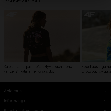
skiltyje „Išsami informacija“.
Patikrinkite visus įrašus
Kaip tinkamai pasiruošti aktyviai dienai prie
Kodėl apsauga nu
vandens? Patariame, ką susidėti
turėtų būti dvigub
Apie mus
Informacija
Klientų aptarnavimas