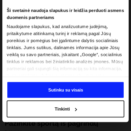
Ši svetainė naudoja slapukus ir leidžia perduoti asmens
duomenis partneriams
Naudojame slapukus, kad analizuotume judėjimą,
pritaikytume atitinkamą turinį ir reklamą pagal Jūsų
poreikius ir pomėgius bei įgalintume dalytis socialiniais
tinklais. Jums sutikus, dalinamės informacija apie Jūsų
veiklą su savo partneriais, įskaitant „Google“, socialinius
tinklus ir reklamos bei žiniatinklio analizės įmones. Mūsų
partneriai gali sujungti šią informaciją su kita informacija,
kurią pateikiate už šios svetainės ribų, taip pat su
duomenimis, kuriuos jie gauna, kai naudojatės jų
paslaugomis. Gavus Jūsų leidimą, mes galime perduoti
Sutinku su visais
Jūsų asmeninę informaciją savo partneriams, siekdami
pagerinti internetinės reklamos rodymo būdą, atlikti
Tinkinti
analitinius tyrimus, pritaikyti turinį ir tobulinti mūsų
partnerių siūlomus sprendimus (pvz., socialinius tinklus).
Pažinkite sportą iš pagrindų
Išsamią informaciją rasite mūsų Privatumo politikoje ir