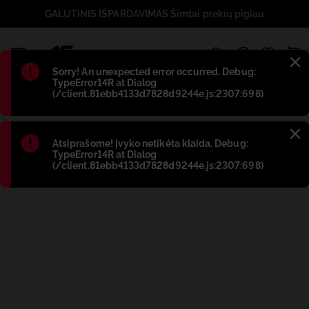
GALUTINIS IŠPARDAVIMAS Šimtai prekių pigiau
1
Błąd
:
Sorry! An unexpected error occurred. Debug:
TypeError14R at Dialog
(/client.81ebb4133d7828d9244e.js:2307:698)
Błąd
:
Atsiprašome! Įvyko netikėta klaida. Debug:
TypeError14R at Dialog
(/client.81ebb4133d7828d9244e.js:2307:698)