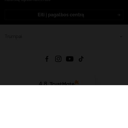
Eiti į pagalbos centrą
Trumpai
4.8
Remiantis
6633
atsiliepimais
iš visų laikų
Atsisiųsti Programėlę:
App Store
Google Play
App Gallery