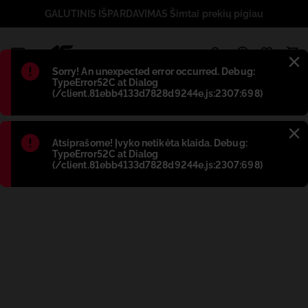
GALUTINIS IŠPARDAVIMAS Šimtai prekių pigiau
1
Błąd
:
Sorry! An unexpected error occurred. Debug:
TypeError52C at Dialog
(/client.81ebb4133d7828d9244e.js:2307:698)
Błąd
:
Atsiprašome! Įvyko netikėta klaida. Debug:
TypeError52C at Dialog
(/client.81ebb4133d7828d9244e.js:2307:698)