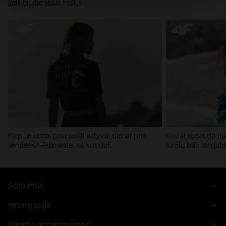
skiltyje „Išsami informacija“.
Patikrinkite visus įrašus
Kaip tinkamai pasiruošti aktyviai dienai prie
Kodėl apsauga nu
vandens? Patariame, ką susidėti
turėtų būti dvigub
Apie mus
Informacija
Klientų aptarnavimas