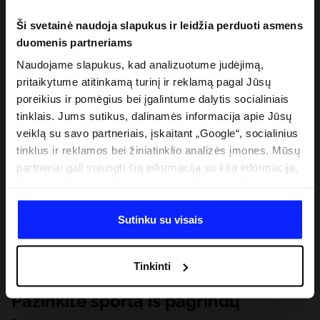
Ši svetainė naudoja slapukus ir leidžia perduoti asmens
duomenis partneriams
Naudojame slapukus, kad analizuotume judėjimą,
pritaikytume atitinkamą turinį ir reklamą pagal Jūsų
poreikius ir pomėgius bei įgalintume dalytis socialiniais
tinklais. Jums sutikus, dalinamės informacija apie Jūsų
veiklą su savo partneriais, įskaitant „Google“, socialinius
tinklus ir reklamos bei žiniatinklio analizės įmones. Mūsų
partneriai gali sujungti šią informaciją su kita informacija,
kurią pateikiate už šios svetainės ribų, taip pat su
duomenimis, kuriuos jie gauna, kai naudojatės jų
paslaugomis. Gavus Jūsų leidimą, mes galime perduoti
Sutinku su visais
Jūsų asmeninę informaciją savo partneriams, siekdami
pagerinti internetinės reklamos rodymo būdą, atlikti
Tinkinti
analitinius tyrimus, pritaikyti turinį ir tobulinti mūsų
partnerių siūlomus sprendimus (pvz., socialinius tinklus).
Pažinkite sportą iš pagrindų
Išsamią informaciją rasite mūsų Privatumo politikoje ir