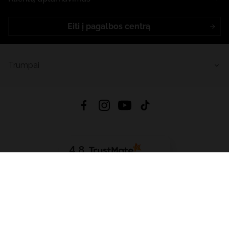
Eiti į pagalbos centrą
Trumpai
4.8
Remiantis
6632
atsiliepimais
iš visų laikų
Atsisiųsti Programėlę:
App Store
Google Play
App Gallery