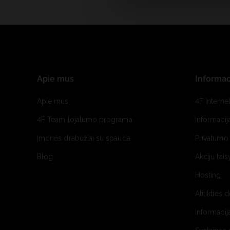
Apie mus
Informac
Apie mus
4F Interne
4F Team lojalumo programa
Informacij
Įmonės drabužiai su spauda
Privatumo 
Blog
Akcijų tais
Hosting
Atitikties 
Informacij