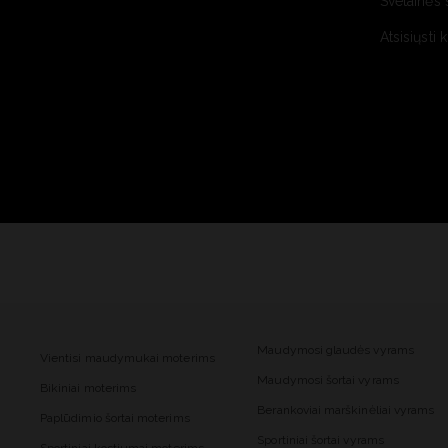
Svetainės 
Atsisiųsti 
Maudymosi glaudės vyrams
Vientisi maudymukai moterims
Maudymosi šortai vyrams
Bikiniai moterims
Berankoviai marškinėliai vyrams
Paplūdimio šortai moterims
Sportiniai šortai vyrams