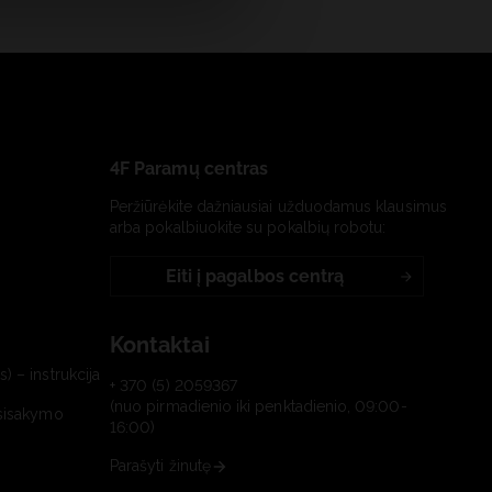
4F Paramų centras
Peržiūrėkite dažniausiai užduodamus klausimus
arba pokalbiuokite su pokalbių robotu:
Eiti į pagalbos centrą
Kontaktai
) – instrukcija
+ 370 (5) 2059367
(nuo pirmadienio iki penktadienio, 09:00-
tsisakymo
16:00)
Parašyti žinutę