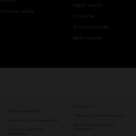
struktūra
Pateikti skundą
kontroliniai sąrašai
Užsakymai
4F nuolaidų kodas
Banko sąskaita
berniukams
Bikiniai mergaitėms
Maudymosi šortai berniukams
Maudymosi šortai mergaitėms
Berankoviai marškinėliai
berniukams
Crop top marškinėliai
mergaitėms