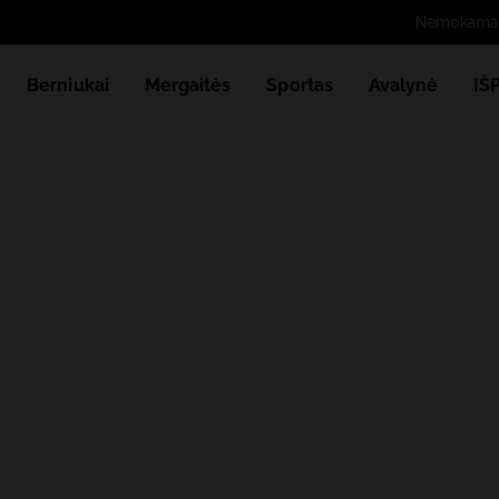
Berniukai
Mergaitės
Sportas
Avalynė
IŠ