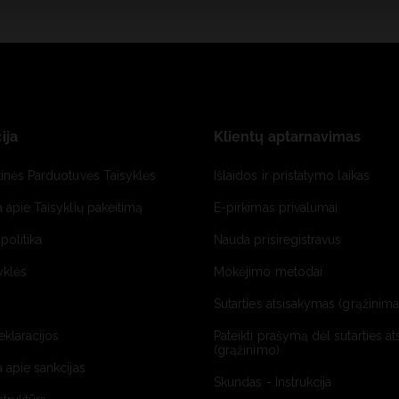
ija
Klientų aptarnavimas
tinės Parduotuvės Taisyklės
Išlaidos ir pristatymo laikas
a apie Taisyklių pakeitimą
E-pirkimas privalumai
politika
Nauda prisiregistravus
yklės
Mokėjimo metodai
Sutarties atsisakymas (grąžinimas
deklaracijos
Pateikti prašymą dėl sutarties a
(grąžinimo)
a apie sankcijas
Skundas - Instrukcija