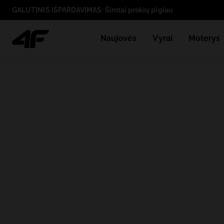
GALUTINIS IŠPARDAVIMAS: Šimtai prekių pigiau
Naujovės
Vyrai
Moterys