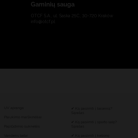
Gaminių sauga
OTCF S.A., ul. Saska 25C, 30-720 Kraków
info@otcf.pl
UV apranga
✔ Ką pasiimti į baseiną?
Sąrašas
Plaukimo marškinėliai
✔ Ką pasiimti į sporto salę?
Paplūdimio suknelės
Sąrašas
Vandens batai
✔ Ką pasiimti į kelionę