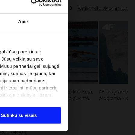
Patikrinkite visus įrašus
Apie
al Jūsų poreikius ir
e Jūsų veiklą su savo
 Mūsų partneriai gali sujungti
imis, kuriuos jie gauna, kai
ciją savo partneriams,
į ir tobulinti mūsų partnerių
Aqua Force - naujoji baseino kolekcija,
4F programėlė i
tikoje ir skiltyje „Išsami
u
rekomenduojama Lenkijos plaukimo
programa - kodė
federacijos
Sutinku su visais
 PROGRAMA