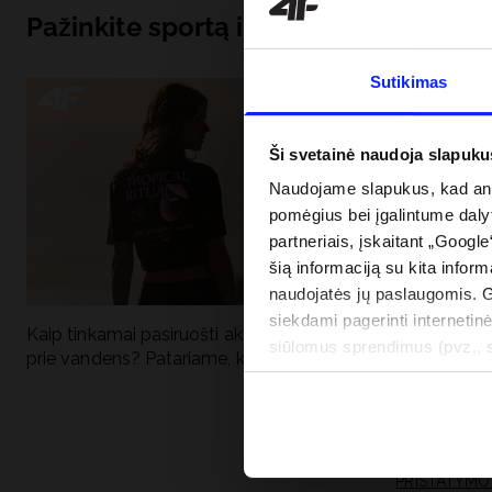
Pažinkite sportą iš pagrindų
Sutikimas
Ši svetainė naudoja slapuku
Naudojame slapukus, kad anal
pomėgius bei įgalintume dalyt
partneriais, įskaitant „Google
šią informaciją su kita inform
naudojatės jų paslaugomis. 
siekdami pagerinti internetinė
Kaip tinkamai pasiruošti aktyviai dienai
Kodėl apsauga n
siūlomus sprendimus (pvz., so
prie vandens? Patariame, ką susidėti
vandens turėtų 
informacija“.
drabužiai + SPF
PRISTATYMO 