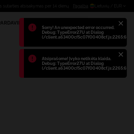
Nemokamas sutarties atsisakyma
Pagalba
Lietuvių
/ EUR
PARDAVIMAS
1
Błąd
:
Sorry! An unexpected error occurred.
Debug: TypeError27U at Dialog
(/client.a63400cf5c07f00408cf.js:2265:698)
Błąd
:
Atsiprašome! Įvyko netikėta klaida.
Debug: TypeError27U at Dialog
(/client.a63400cf5c07f00408cf.js:2265:698)