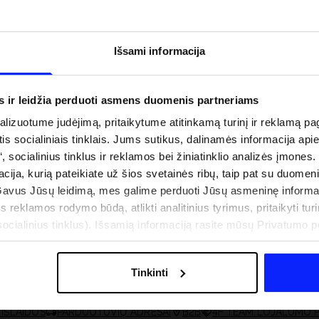
Išsami informacija
s ir leidžia perduoti asmens duomenis partneriams
izuotume judėjimą, pritaikytume atitinkamą turinį ir reklamą pag
is socialiniais tinklais. Jums sutikus, dalinamės informacija api
“, socialinius tinklus ir reklamos bei žiniatinklio analizės įmones.
acija, kurią pateikiate už šios svetainės ribų, taip pat su duomen
Gavus Jūsų leidimą, mes galime perduoti Jūsų asmeninę informa
s reklamos rodymo būdą, atlikti analitinius tyrimus, pritaikyti turin
uo UV spindulių prie
Naujoji 4F teniso ir padelio kolekcija.
cialinius tinklus). Išsamią informaciją rasite mūsų Privatumo poli
būti dviguba: UPF
Sportinis funkcionalumas susitinka s
šiuolaikiniu stiliumi
Tinkinti
IŠLAIDOS
PARDUOTUVIŲ ADRESAI
B2B
4F TEAM LOJALUMO