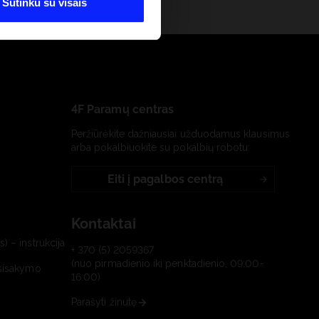
Sutinku su visais
4F Paramų centras
Peržiūrėkite dažniausiai užduodamus klausimus
arba pokalbiuokite su pokalbių robotu:
Eiti į pagalbos centrą
Kontaktai
) – instrukcija
+ 370 (5) 2059367
(nuo pirmadienio iki penktadienio, 09:00-
tsisakymo
16:00)
Parašyti žinutę