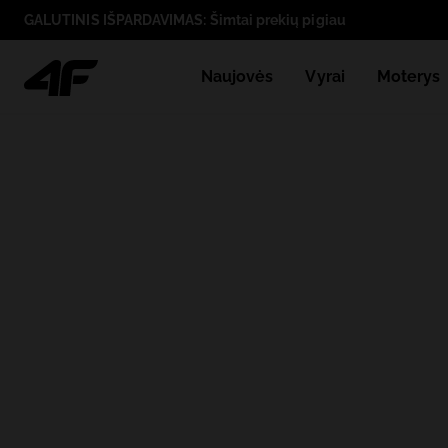
GALUTINIS IŠPARDAVIMAS: Šimtai prekių pigiau
Naujovės
Vyrai
Moterys