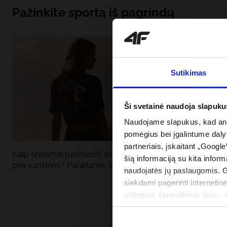
Pažinkite sportą iš pagrindų
Sutikimas
Ši svetainė naudoja slapuku
Naudojame slapukus, kad anal
pomėgius bei įgalintume dalyt
partneriais, įskaitant „Google
Kaip tinkamai pasiruošti aktyviai dienai
Kodėl apsauga n
šią informaciją su kita inform
prie vandens? Patariame, ką susidėti
vandens turėtų 
naudojatės jų paslaugomis. 
drabužiai + SPF
siekdami pagerinti internetinė
siūlomus sprendimus (pvz., so
informacija“.
PRISTATYMO 