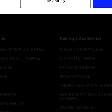
Tinkinti
ija
Klientų aptarnavimas
tinės Parduotuvės Taisyklės
Išlaidos ir pristatymo laikas
a apie Taisyklių pakeitimą
E-pirkimas privalumai
politika
Nauda prisiregistravus
yklės
Mokėjimo metodai
Sutarties atsisakymas (grąžinimas
deklaracijos
Pateikti prašymą dėl sutarties a
(grąžinimo)
a apie sankcijas
Skundas - Instrukcija