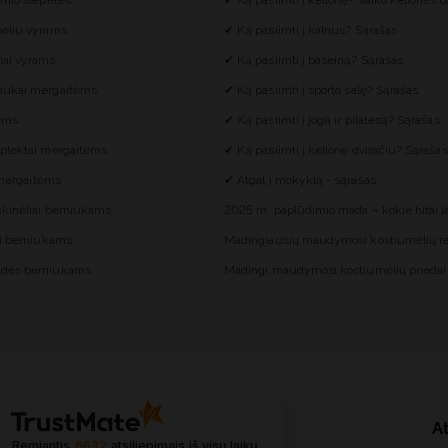
imio šlepetės
✔ Ką pasiimti į kelionę? Vaiko kelionės d
eliu vyrams
✔ Ką pasiimti į kalnus? Sąrašas
iai vyrams
✔ Ką pasiimti į baseiną? Sąrašas
mukai mergaitėms
✔ Ką pasiimti į sporto salę? Sąrašas
tėms
✔ Ką pasiimti į jogą ir pilatesą? Sąrašas
plektai mergaitėms
✔ Ką pasiimti į kelionę dviračiu? Sąrašas
i mergaitėms
✔ Atgal į mokyklą - sąrašas
škinėliai berniukams
2025 m. paplūdimio mada – kokie hitai 
ai berniukams
Madingiausių maudymosi kostiumėlių re
des berniukams
Madingi maudymosi kostiumėlių priedai
At
Remiantis
6632
atsiliepimais
iš visų laikų