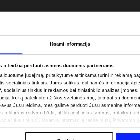
Išsami informacija
s ir leidžia perduoti asmens duomenis partneriams
izuotume judėjimą, pritaikytume atitinkamą turinį ir reklamą pag
is socialiniais tinklais. Jums sutikus, dalinamės informacija api
“, socialinius tinklus ir reklamos bei žiniatinklio analizės įmones.
uo UV spindulių prie
Naujoji 4F teniso ir padelio kolekcija.
acija, kurią pateikiate už šios svetainės ribų, taip pat su duomen
būti dviguba: UPF
Sportinis funkcionalumas susitinka s
Gavus Jūsų leidimą, mes galime perduoti Jūsų asmeninę informa
šiuolaikiniu stiliumi
s reklamos rodymo būdą, atlikti analitinius tyrimus, pritaikyti turin
cialinius tinklus). Išsamią informaciją rasite mūsų Privatumo poli
IŠLAIDOS
PARDUOTUVIŲ ADRESAI
B2B
4F TEAM LOJALUMO