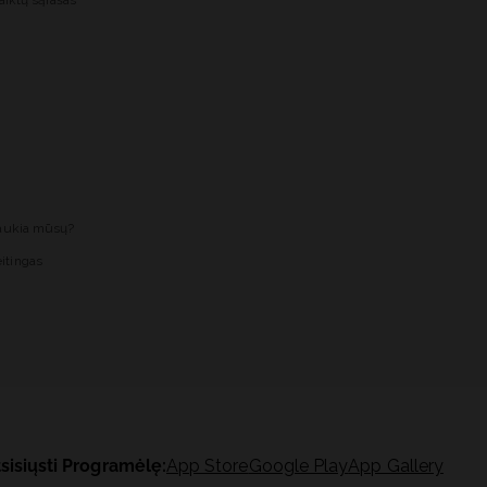
aiktų sąrašas
laukia mūsų?
itingas
sisiųsti Programėlę:
App Store
Google Play
App Gallery