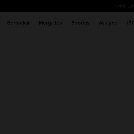
Berniukai
Mergaitės
Sportas
Avalynė
IŠ