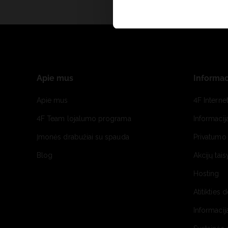
Apie mus
Informac
Apie mus
4F Interne
4F Team lojalumo programa
Informacij
Įmonės drabužiai su spauda
Privatumo 
Blog
Akcijų tais
Hosting
Atitikties 
Informacij