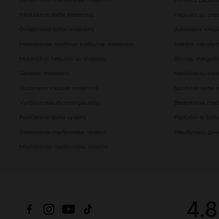
Dviratininko marškinėliai moterims
Vyriškos paplūd
Paplūdimio šortai moterims
Kepurės su snap
Dviratininko šortai moterims
Juosmens krepš
Medvilniniai sportiniai kostiumai moterims
Vientisi maudy
Moteriškos kepurės su snapeliu
Bikiniai mergai
Sandalai moterims
Marškinėlių kom
Juosmens krepšiai moterims
Sportiniai šorta
Vyriškos maudymosi glaudės
Berankoviai mar
Paplūdimio šortai vyrams
Paplūdimio šort
Berankoviai marškinėliai vyrams
Maudymosi glau
Medvilniniai marškinėliai vyrams
4.8