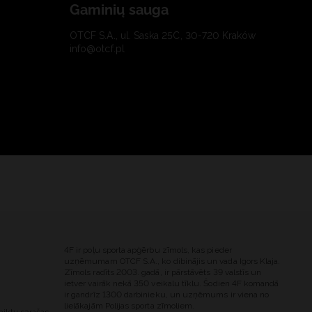
Gaminių sauga
OTCF S.A., ul. Saska 25C, 30-720 Kraków
info@otcf.pl
4F ir poļu sporta apģērbu zīmols, kas pieder
uzņēmumam OTCF S.A., ko dibinājis un vada Igors Klaja.
Zīmols radīts 2003. gadā, ir pārstāvēts 39 valstīs un
ietver vairāk nekā 350 veikalu tīklu. Šodien 4F komandā
ir gandrīz 1300 darbinieku, un uzņēmums ir viena no
lielākajām Polijas sporta zīmoliem.