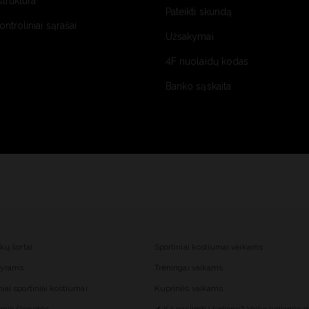
struktūra
Pateikti skundą
kontroliniai sąrašai
Užsakymai
4F nuolaidų kodas
Banko sąskaita
nkų šortai
Sportiniai kostiumai vaikams
 vyrams
Treningai vaikams
iai sportiniai kostiumai
Kuprinės vaikams