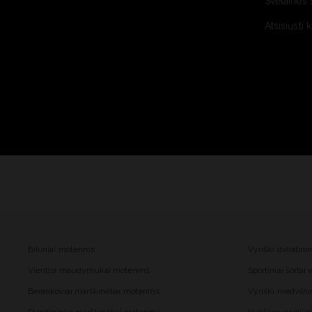
Svetainės 
Atsisiųsti 
Bikiniai moterims
Vyriški dviratini
Vientisi maudymukai moterims
Sportiniai šortai
Berankoviai marškinėliai moterims
Vyriški medvilnin