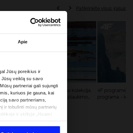
Patikrinkite visus įrašus
Apie
al Jūsų poreikius ir
e Jūsų veiklą su savo
 Mūsų partneriai gali sujungti
Aqua Force - naujoji baseino kolekcija,
4F programėlė i
imis, kuriuos jie gauna, kai
u
rekomenduojama Lenkijos plaukimo
programa - kodė
ciją savo partneriams,
federacijos
į ir tobulinti mūsų partnerių
tikoje ir skiltyje „Išsami
 PROGRAMA