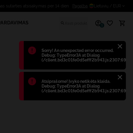
Pagalba
Nemokamas sutarties atsisaky
Lietuvių
/ EUR
PARDAVIMAS
1
Błąd
:
Sorry! An unexpected error occurred.
Debug: TypeError3A at Dialog
(/client.bd3c01fe0d5efff2b943.js:2307:698)
Błąd
:
Atsiprašome! Įvyko netikėta klaida.
Debug: TypeError3A at Dialog
(/client.bd3c01fe0d5efff2b943.js:2307:698)