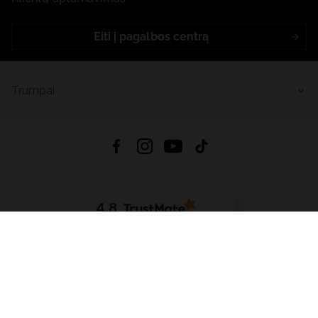
Eiti į pagalbos centrą
Trumpai
4.8
Remiantis
6633
atsiliepimais
iš visų laikų
Atsisiųsti Programėlę:
App Store
Google Play
App Gallery