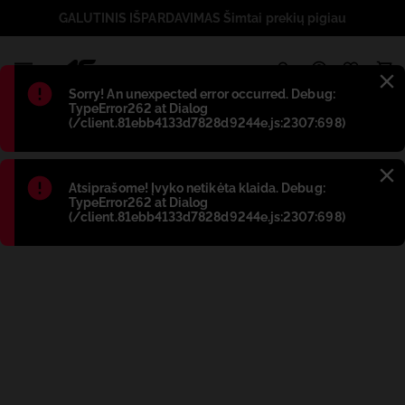
GALUTINIS IŠPARDAVIMAS Šimtai prekių pigiau
1
Błąd
:
Sorry! An unexpected error occurred. Debug:
TypeError262 at Dialog
(/client.81ebb4133d7828d9244e.js:2307:698)
Błąd
:
Atsiprašome! Įvyko netikėta klaida. Debug:
TypeError262 at Dialog
(/client.81ebb4133d7828d9244e.js:2307:698)