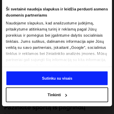
Ši svetainė naudoja slapukus ir leidžia perduoti asmens
duomenis partneriams
Naudojame slapukus, kad analizuotume judėjimą,
pritaikytume atitinkamą turinį ir reklamą pagal Jūsų
poreikius ir pomėgius bei įgalintume dalytis socialiniais
tinklais. Jums sutikus, dalinamės informacija apie Jūsų
veiklą su savo partneriais, įskaitant „Google“, socialinius
tinklus ir reklamos bei žiniatinklio analizės įmones. Mūsų
partneriai gali sujungti šią informaciją su kita informacija,
kurią pateikiate už šios svetainės ribų, taip pat su
duomenimis, kuriuos jie gauna, kai naudojatės jų
paslaugomis. Gavus Jūsų leidimą, mes galime perduoti
Sutinku su visais
Jūsų asmeninę informaciją savo partneriams, siekdami
pagerinti internetinės reklamos rodymo būdą, atlikti
Tinkinti
analitinius tyrimus, pritaikyti turinį ir tobulinti mūsų
partnerių siūlomus sprendimus (pvz., socialinius tinklus).
Pažinkite sportą iš pagrindų
Išsamią informaciją rasite mūsų Privatumo politikoje ir