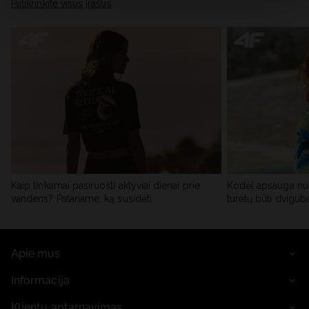
skiltyje „Išsami informacija“.
Patikrinkite visus įrašus
Kaip tinkamai pasiruošti aktyviai dienai prie
Kodėl apsauga nu
vandens? Patariame, ką susidėti
turėtų būti dvigub
Apie mus
Informacija
Klientų aptarnavimas