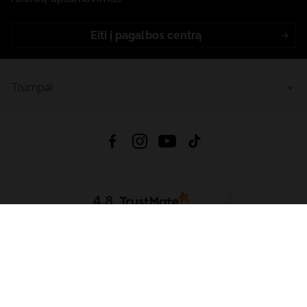
Eiti į pagalbos centrą
Trumpai
4.8
Remiantis
6626
atsiliepimais
iš visų laikų
Atsisiųsti Programėlę:
App Store
Google Play
App Gallery