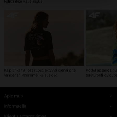
skiltyje „Išsami informacija“.
Patikrinkite visus įrašus
Kaip tinkamai pasiruošti aktyviai dienai prie
Kodėl apsauga nu
vandens? Patariame, ką susidėti
turėtų būti dvigub
Apie mus
Informacija
Klientų aptarnavimas