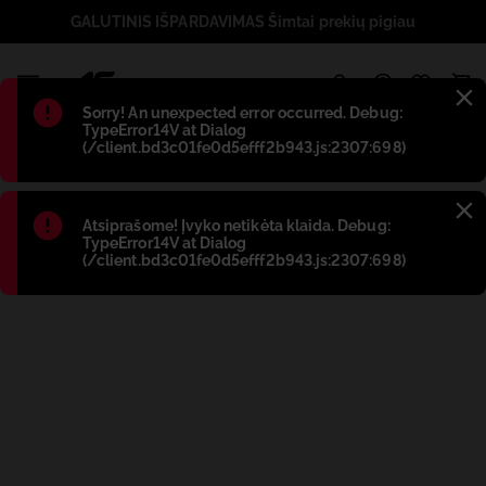
GALUTINIS IŠPARDAVIMAS Šimtai prekių pigiau
1
Błąd
:
Sorry! An unexpected error occurred. Debug:
TypeError14V at Dialog
(/client.bd3c01fe0d5efff2b943.js:2307:698)
Błąd
:
Atsiprašome! Įvyko netikėta klaida. Debug:
TypeError14V at Dialog
(/client.bd3c01fe0d5efff2b943.js:2307:698)