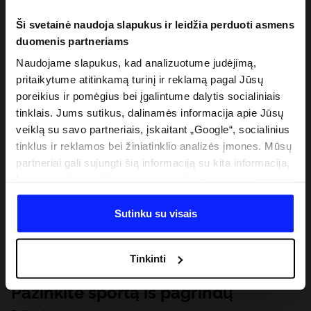
Ši svetainė naudoja slapukus ir leidžia perduoti asmens
duomenis partneriams
Naudojame slapukus, kad analizuotume judėjimą,
pritaikytume atitinkamą turinį ir reklamą pagal Jūsų
poreikius ir pomėgius bei įgalintume dalytis socialiniais
tinklais. Jums sutikus, dalinamės informacija apie Jūsų
veiklą su savo partneriais, įskaitant „Google“, socialinius
tinklus ir reklamos bei žiniatinklio analizės įmones. Mūsų
partneriai gali sujungti šią informaciją su kita informacija,
kurią pateikiate už šios svetainės ribų, taip pat su
duomenimis, kuriuos jie gauna, kai naudojatės jų
paslaugomis. Gavus Jūsų leidimą, mes galime perduoti
Sutinku su visais
Jūsų asmeninę informaciją savo partneriams, siekdami
pagerinti internetinės reklamos rodymo būdą, atlikti
Tinkinti
analitinius tyrimus, pritaikyti turinį ir tobulinti mūsų
partnerių siūlomus sprendimus (pvz., socialinius tinklus).
Pažinkite sportą iš pagrindų
Išsamią informaciją rasite mūsų Privatumo politikoje ir