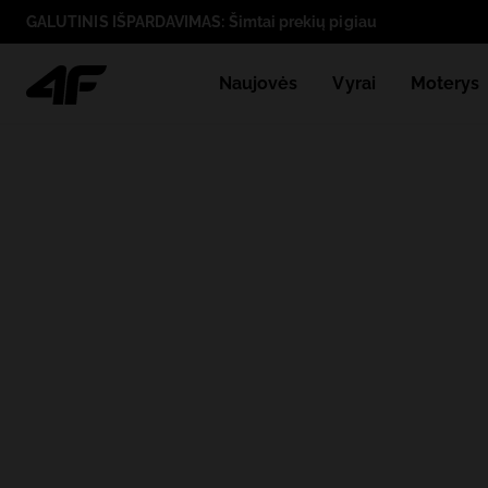
GALUTINIS IŠPARDAVIMAS: Šimtai prekių pigiau
Naujovės
Vyrai
Moterys