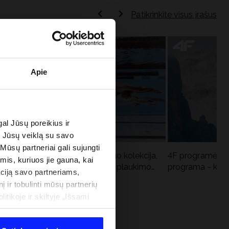
Patikrinkite visus įrašus
Apie
al Jūsų poreikius ir
e Jūsų veiklą su savo
 Mūsų partneriai gali sujungti
Aqua Force - naujoji baseino kolekcija,
4F programėlė i
imis, kuriuos jie gauna, kai
u
rekomenduojama Lenkijos plaukimo
programa - kodė
ciją savo partneriams,
federacijos
į ir tobulinti mūsų partnerių
tikoje ir skiltyje „Išsami
 PROGRAMA