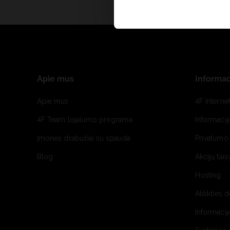
Apie mus
Informac
Apie mus
4F Interne
4F Team lojalumo programa
Informacij
Įmonės drabužiai su spauda
Privatumo 
Blog
Akcijų tais
Hosting
Atitikties 
Informacij