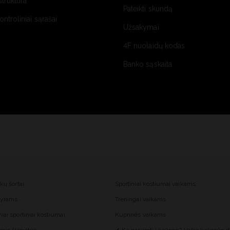
struktūra
Pateikti skundą
kontroliniai sąrašai
Užsakymai
4F nuolaidų kodas
Banko sąskaita
nkų šortai
Sportiniai kostiumai vaikams
 vyrams
Treningai vaikams
iai sportiniai kostiumai
Kuprinės vaikams