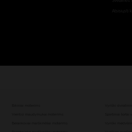
Svetainės 
Atsisiųsti 
Bikiniai moterims
Vyriški dviratini
Vientisi maudymukai moterims
Sportiniai šortai
Berankoviai marškinėliai moterims
Vyriški medvilnin