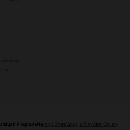
aiktų sąrašas
laukia mūsų?
itingas
sisiųsti Programėlę:
App Store
Google Play
App Gallery