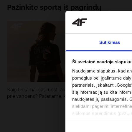
Pažinkite sportą iš pagrindų
Sutikimas
Ši svetainė naudoja slapuku
Naudojame slapukus, kad anal
pomėgius bei įgalintume dalyt
partneriais, įskaitant „Google
Kaip tinkamai pasiruošti aktyviai dienai
Kodėl apsauga n
šią informaciją su kita inform
prie vandens? Patariame, ką susidėti
vandens turėtų 
naudojatės jų paslaugomis. 
drabužiai + SPF
siekdami pagerinti internetinė
siūlomus sprendimus (pvz., so
informacija“.
PRISTATYMO 