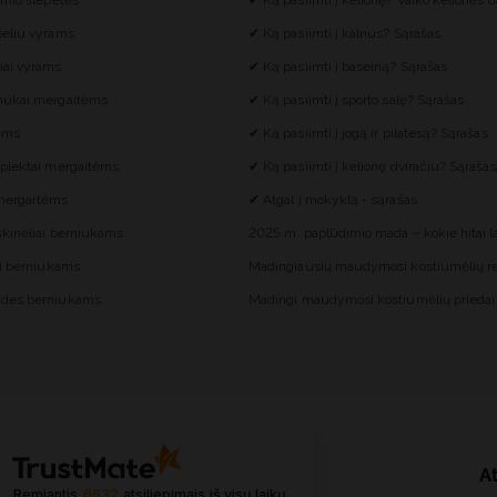
imio šlepetės
✔ Ką pasiimti į kelionę? Vaiko kelionės d
eliu vyrams
✔ Ką pasiimti į kalnus? Sąrašas
iai vyrams
✔ Ką pasiimti į baseiną? Sąrašas
mukai mergaitėms
✔ Ką pasiimti į sporto salę? Sąrašas
tėms
✔ Ką pasiimti į jogą ir pilatesą? Sąrašas
plektai mergaitėms
✔ Ką pasiimti į kelionę dviračiu? Sąrašas
i mergaitėms
✔ Atgal į mokyklą - sąrašas
škinėliai berniukams
2025 m. paplūdimio mada – kokie hitai 
ai berniukams
Madingiausių maudymosi kostiumėlių re
des berniukams
Madingi maudymosi kostiumėlių priedai
At
Remiantis
6632
atsiliepimais
iš visų laikų