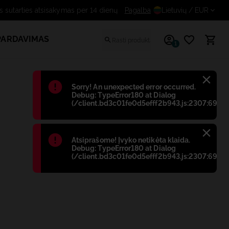
Nemokamas sutarties atsisakymas per 14 
Pagalba
Lietuvių
/ EUR
PARDAVIMAS
1
Błąd
:
Sorry! An unexpected error occurred.
Debug: TypeError180 at Dialog
(/client.bd3c01fe0d5efff2b943.js:2307:698)
Błąd
:
Atsiprašome! Įvyko netikėta klaida.
Debug: TypeError180 at Dialog
(/client.bd3c01fe0d5efff2b943.js:2307:698)