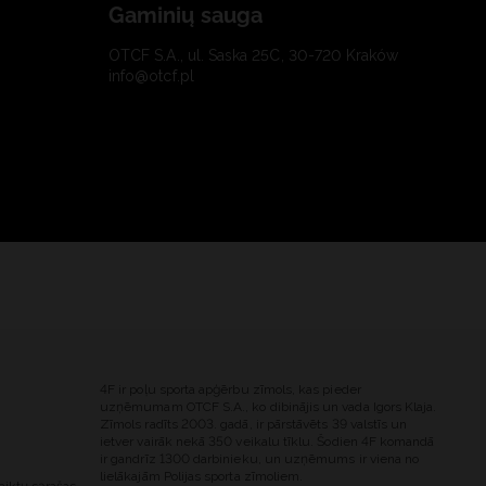
Gaminių sauga
OTCF S.A., ul. Saska 25C, 30-720 Kraków
info@otcf.pl
4F ir poļu sporta apģērbu zīmols, kas pieder
uzņēmumam OTCF S.A., ko dibinājis un vada Igors Klaja.
Zīmols radīts 2003. gadā, ir pārstāvēts 39 valstīs un
ietver vairāk nekā 350 veikalu tīklu. Šodien 4F komandā
ir gandrīz 1300 darbinieku, un uzņēmums ir viena no
lielākajām Polijas sporta zīmoliem.