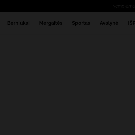
Berniukai
Mergaitės
Sportas
Avalynė
IŠ