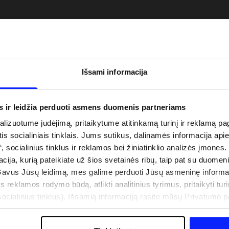
Išsami informacija
s ir leidžia perduoti asmens duomenis partneriams
izuotume judėjimą, pritaikytume atitinkamą turinį ir reklamą pag
is socialiniais tinklais. Jums sutikus, dalinamės informacija api
“, socialinius tinklus ir reklamos bei žiniatinklio analizės įmones.
uo UV spindulių prie
Naujoji 4F teniso ir padelio kolekcija.
acija, kurią pateikiate už šios svetainės ribų, taip pat su duomen
būti dviguba: UPF
Sportinis funkcionalumas susitinka s
Gavus Jūsų leidimą, mes galime perduoti Jūsų asmeninę informa
šiuolaikiniu stiliumi
s reklamos rodymo būdą, atlikti analitinius tyrimus, pritaikyti turin
cialinius tinklus). Išsamią informaciją rasite mūsų Privatumo poli
IŠLAIDOS
PARDUOTUVIŲ ADRESAI
B2B
4F TEAM LOJALUMO