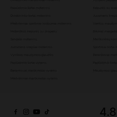
Dviratininko marškinėliai moterims
Vyriškos paplūd
Paplūdimio šortai moterims
Kepurės su snap
Dviratininko šortai moterims
Juosmens krepš
Medvilniniai sportiniai kostiumai moterims
Vientisi maudy
Moteriškos kepurės su snapeliu
Bikiniai mergai
Sandalai moterims
Marškinėlių kom
Juosmens krepšiai moterims
Sportiniai šorta
Vyriškos maudymosi glaudės
Berankoviai mar
Paplūdimio šortai vyrams
Paplūdimio šort
Berankoviai marškinėliai vyrams
Maudymosi glau
Medvilniniai marškinėliai vyrams
4.8