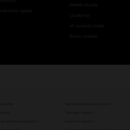
struktūra
Pateikti skundą
kontroliniai sąrašai
Užsakymai
4F nuolaidų kodas
Banko sąskaita
nkų šortai
Sportiniai kostiumai vaikams
 vyrams
Treningai vaikams
iai sportiniai kostiumai
Kuprinės vaikams