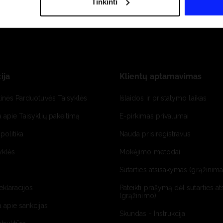
Tinkinti
ija
Klientų aptarnavimas
tinės Parduotuvės Taisyklės
Išlaidos ir pristatymo laikas
a apie Taisyklių pakeitimą
E-pirkimas privalumai
politika
Nauda prisiregistravus
yklės
Mokėjimo metodai
Sutarties atsisakymas (grąžinimas
deklaracijos
Pateikti prašymą dėl sutarties a
(grąžinimo)
a apie sankcijas
Skundas - Instrukcija