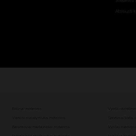
Svetainės 
Atsisiųsti 
Bikiniai moterims
Vyriški dviratini
Vientisi maudymukai moterims
Sportiniai šortai
Berankoviai marškinėliai moterims
Vyriški medvilnin