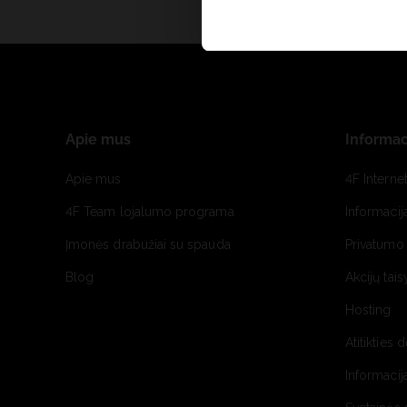
Apie mus
Informac
Apie mus
4F Interne
4F Team lojalumo programa
Informacij
Įmonės drabužiai su spauda
Privatumo 
Blog
Akcijų tais
Hosting
Atitikties 
Informacij