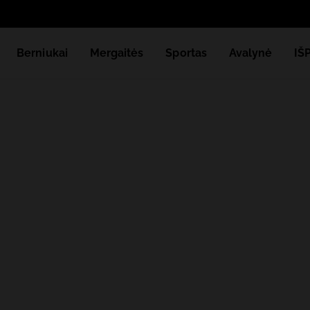
Berniukai
Mergaitės
Sportas
Avalynė
IŠ