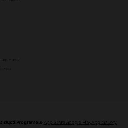
aiktų sąrašas
laukia mūsų?
itingas
sisiųsti Programėlę:
App Store
Google Play
App Gallery