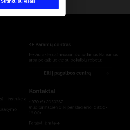
Sutinku su visais
4F Paramų centras
Peržiūrėkite dažniausiai užduodamus klausimus
arba pokalbiuokite su pokalbių robotu:
Eiti į pagalbos centrą
Kontaktai
) – instrukcija
+ 370 (5) 2059367
(nuo pirmadienio iki penktadienio, 09:00-
tsisakymo
16:00)
Parašyti žinutę