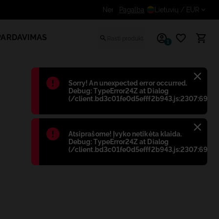
Gaukite papildomą nuolaidą registruotiems vartoto
Pagalba
Lietuvių
/ EUR
PARDAVIMAS
1
Błąd
:
Sorry! An unexpected error occurred.
Debug: TypeError24Z at Dialog
(/client.bd3c01fe0d5efff2b943.js:2307:698)
Błąd
:
Atsiprašome! Įvyko netikėta klaida.
Debug: TypeError24Z at Dialog
(/client.bd3c01fe0d5efff2b943.js:2307:698)