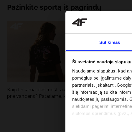
Pažinkite sportą iš pagrindų
Sutikimas
Ši svetainė naudoja slapuku
Naudojame slapukus, kad anal
pomėgius bei įgalintume dalyt
partneriais, įskaitant „Google
Kaip tinkamai pasiruošti aktyviai dienai
Kodėl apsauga n
šią informaciją su kita inform
prie vandens? Patariame, ką susidėti
vandens turėtų 
naudojatės jų paslaugomis. 
drabužiai + SPF
siekdami pagerinti internetinė
siūlomus sprendimus (pvz., so
informacija“.
PRISTATYMO 