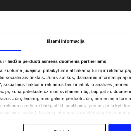
Išsami informacija
s ir leidžia perduoti asmens duomenis partneriams
izuotume judėjimą, pritaikytume atitinkamą turinį ir reklamą pag
is socialiniais tinklais. Jums sutikus, dalinamės informacija api
“, socialinius tinklus ir reklamos bei žiniatinklio analizės įmones.
uo UV spindulių prie
Naujoji 4F teniso ir padelio kolekcija.
acija, kurią pateikiate už šios svetainės ribų, taip pat su duomen
būti dviguba: UPF
Sportinis funkcionalumas susitinka s
Gavus Jūsų leidimą, mes galime perduoti Jūsų asmeninę informa
šiuolaikiniu stiliumi
s reklamos rodymo būdą, atlikti analitinius tyrimus, pritaikyti turin
cialinius tinklus). Išsamią informaciją rasite mūsų Privatumo poli
IŠLAIDOS
PARDUOTUVIŲ ADRESAI
B2B
4F TEAM LOJALUMO