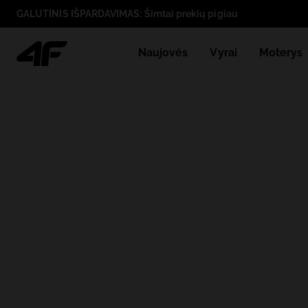
GALUTINIS IŠPARDAVIMAS: Šimtai prekių pigiau
Naujovės
Vyrai
Moterys