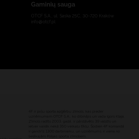
Gaminių sauga
OTCF S.A., ul. Saska 25C, 30-720 Kraków
info@otcf.pl
4F ir poļu sporta apģērbu zīmols, kas pieder
uzņēmumam OTCF S.A., ko dibinājis un vada Igors Klaja.
Zīmols radīts 2003. gadā, ir pārstāvēts 39 valstīs un
ietver vairāk nekā 350 veikalu tīklu. Šodien 4F komandā
ir gandrīz 1300 darbinieku, un uzņēmums ir viena no
lielākajām Polijas sporta zīmoliem.