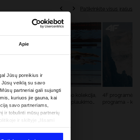
Patikrinkite visus įrašus
Apie
al Jūsų poreikius ir
e Jūsų veiklą su savo
 Mūsų partneriai gali sujungti
Aqua Force - naujoji baseino kolekcija,
4F programėlė i
imis, kuriuos jie gauna, kai
u
rekomenduojama Lenkijos plaukimo
programa - kodė
ciją savo partneriams,
federacijos
į ir tobulinti mūsų partnerių
tikoje ir skiltyje „Išsami
 PROGRAMA