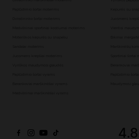
Dviratininko marškinėliai moterims
Vyriškos paplūd
Paplūdimio šortai moterims
Kepurės su snap
Dviratininko šortai moterims
Juosmens krepš
Medvilniniai sportiniai kostiumai moterims
Vientisi maudy
Moteriškos kepurės su snapeliu
Bikiniai mergai
Sandalai moterims
Marškinėlių kom
Juosmens krepšiai moterims
Sportiniai šorta
Vyriškos maudymosi glaudės
Berankoviai mar
Paplūdimio šortai vyrams
Paplūdimio šort
Berankoviai marškinėliai vyrams
Maudymosi glau
Medvilniniai marškinėliai vyrams
4.8