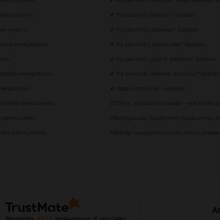
imio šlepetės
✔ Ką pasiimti į kelionę? Vaiko kelionės d
eliu vyrams
✔ Ką pasiimti į kalnus? Sąrašas
iai vyrams
✔ Ką pasiimti į baseiną? Sąrašas
mukai mergaitėms
✔ Ką pasiimti į sporto salę? Sąrašas
tėms
✔ Ką pasiimti į jogą ir pilatesą? Sąrašas
plektai mergaitėms
✔ Ką pasiimti į kelionę dviračiu? Sąrašas
i mergaitėms
✔ Atgal į mokyklą - sąrašas
škinėliai berniukams
2025 m. paplūdimio mada – kokie hitai 
ai berniukams
Madingiausių maudymosi kostiumėlių re
des berniukams
Madingi maudymosi kostiumėlių priedai
At
Remiantis
6632
atsiliepimais
iš visų laikų