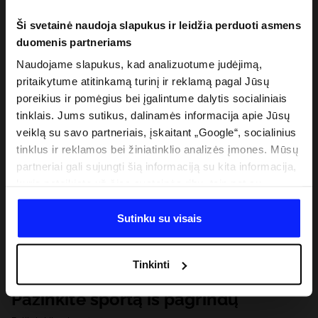
Ši svetainė naudoja slapukus ir leidžia perduoti asmens
duomenis partneriams
Naudojame slapukus, kad analizuotume judėjimą,
pritaikytume atitinkamą turinį ir reklamą pagal Jūsų
poreikius ir pomėgius bei įgalintume dalytis socialiniais
tinklais. Jums sutikus, dalinamės informacija apie Jūsų
veiklą su savo partneriais, įskaitant „Google“, socialinius
tinklus ir reklamos bei žiniatinklio analizės įmones. Mūsų
partneriai gali sujungti šią informaciją su kita informacija,
kurią pateikiate už šios svetainės ribų, taip pat su
duomenimis, kuriuos jie gauna, kai naudojatės jų
paslaugomis. Gavus Jūsų leidimą, mes galime perduoti
Sutinku su visais
Jūsų asmeninę informaciją savo partneriams, siekdami
pagerinti internetinės reklamos rodymo būdą, atlikti
Tinkinti
analitinius tyrimus, pritaikyti turinį ir tobulinti mūsų
partnerių siūlomus sprendimus (pvz., socialinius tinklus).
Pažinkite sportą iš pagrindų
Išsamią informaciją rasite mūsų Privatumo politikoje ir