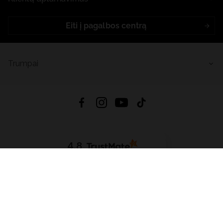
Eiti į pagalbos centrą
Trumpai
4.8
Remiantis
6633
atsiliepimais
iš visų laikų
Atsisiųsti Programėlę:
App Store
Google Play
App Gallery