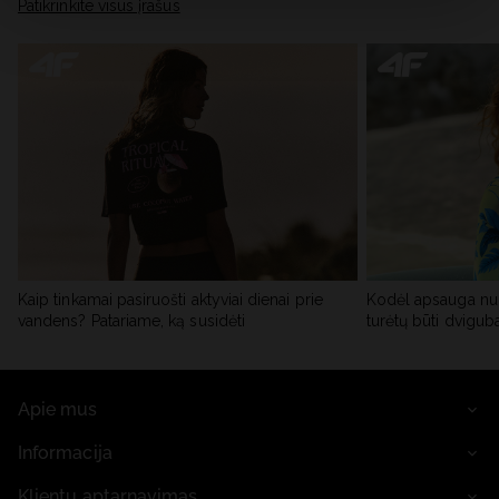
skiltyje „Išsami informacija“.
Patikrinkite visus įrašus
Kaip tinkamai pasiruošti aktyviai dienai prie
Kodėl apsauga nu
vandens? Patariame, ką susidėti
turėtų būti dvigub
Apie mus
Informacija
Klientų aptarnavimas