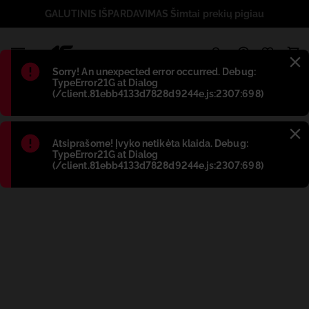
GALUTINIS IŠPARDAVIMAS Šimtai prekių pigiau
1
Błąd
:
Sorry! An unexpected error occurred. Debug:
TypeError21G at Dialog
(/client.81ebb4133d7828d9244e.js:2307:698)
Błąd
:
Atsiprašome! Įvyko netikėta klaida. Debug:
TypeError21G at Dialog
(/client.81ebb4133d7828d9244e.js:2307:698)