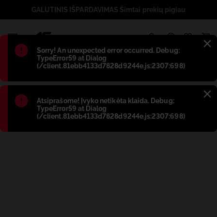
GALUTINIS IŠPARDAVIMAS Šimtai prekių pigiau
1
Błąd
:
Sorry! An unexpected error occurred. Debug:
TypeError59 at Dialog
(/client.81ebb4133d7828d9244e.js:2307:698)
Błąd
:
Atsiprašome! Įvyko netikėta klaida. Debug:
TypeError59 at Dialog
(/client.81ebb4133d7828d9244e.js:2307:698)