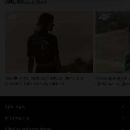
skiltyje „Išsami informacija“.
Patikrinkite visus įrašus
Kaip tinkamai pasiruošti aktyviai dienai prie
Kodėl apsauga nu
vandens? Patariame, ką susidėti
turėtų būti dvigub
Apie mus
Informacija
Klientų aptarnavimas