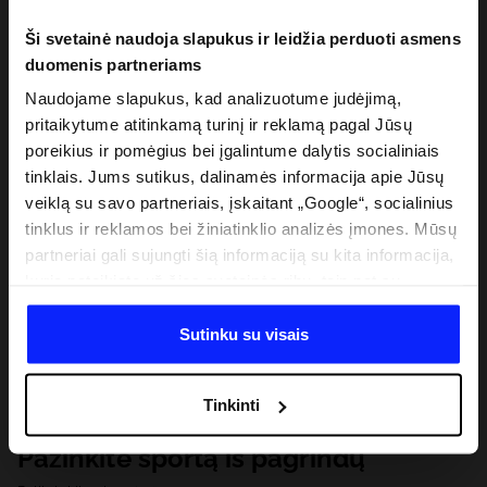
Ši svetainė naudoja slapukus ir leidžia perduoti asmens
duomenis partneriams
Naudojame slapukus, kad analizuotume judėjimą,
pritaikytume atitinkamą turinį ir reklamą pagal Jūsų
poreikius ir pomėgius bei įgalintume dalytis socialiniais
tinklais. Jums sutikus, dalinamės informacija apie Jūsų
veiklą su savo partneriais, įskaitant „Google“, socialinius
tinklus ir reklamos bei žiniatinklio analizės įmones. Mūsų
partneriai gali sujungti šią informaciją su kita informacija,
kurią pateikiate už šios svetainės ribų, taip pat su
duomenimis, kuriuos jie gauna, kai naudojatės jų
paslaugomis. Gavus Jūsų leidimą, mes galime perduoti
Sutinku su visais
Jūsų asmeninę informaciją savo partneriams, siekdami
pagerinti internetinės reklamos rodymo būdą, atlikti
Tinkinti
analitinius tyrimus, pritaikyti turinį ir tobulinti mūsų
partnerių siūlomus sprendimus (pvz., socialinius tinklus).
Pažinkite sportą iš pagrindų
Išsamią informaciją rasite mūsų Privatumo politikoje ir