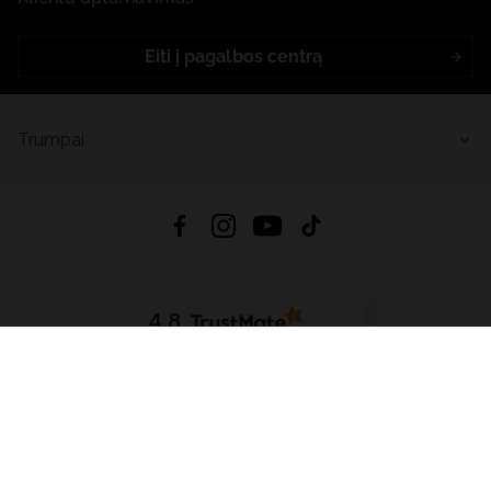
Eiti į pagalbos centrą
Trumpai
4.8
Remiantis
6633
atsiliepimais
iš visų laikų
Atsisiųsti Programėlę:
App Store
Google Play
App Gallery