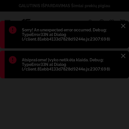
GALUTINIS IŠPARDAVIMAS Šimtai prekių pigiau
1
Błąd
:
Sorry! An unexpected error occurred. Debug:
TypeError33N at Dialog
(/client.81ebb4133d7828d9244e.js:2307:698)
Błąd
:
Atsiprašome! Įvyko netikėta klaida. Debug:
TypeError33N at Dialog
(/client.81ebb4133d7828d9244e.js:2307:698)