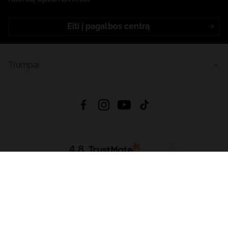
Eiti į pagalbos centrą
Trumpai
4.8
Remiantis
6633
atsiliepimais
iš visų laikų
Atsisiųsti Programėlę:
App Store
Google Play
App Gallery