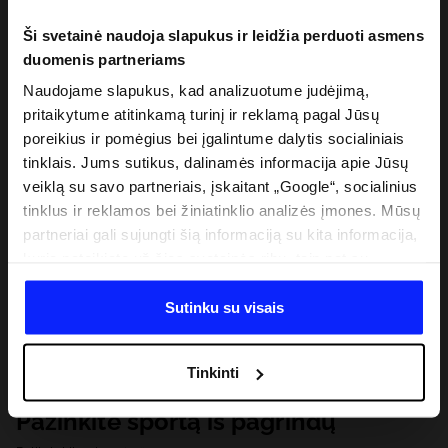
Ši svetainė naudoja slapukus ir leidžia perduoti asmens
duomenis partneriams
Naudojame slapukus, kad analizuotume judėjimą,
pritaikytume atitinkamą turinį ir reklamą pagal Jūsų
poreikius ir pomėgius bei įgalintume dalytis socialiniais
tinklais. Jums sutikus, dalinamės informacija apie Jūsų
veiklą su savo partneriais, įskaitant „Google“, socialinius
tinklus ir reklamos bei žiniatinklio analizės įmones. Mūsų
partneriai gali sujungti šią informaciją su kita informacija,
kurią pateikiate už šios svetainės ribų, taip pat su
duomenimis, kuriuos jie gauna, kai naudojatės jų
paslaugomis. Gavus Jūsų leidimą, mes galime perduoti
Sutinku su visais
Jūsų asmeninę informaciją savo partneriams, siekdami
pagerinti internetinės reklamos rodymo būdą, atlikti
Tinkinti
analitinius tyrimus, pritaikyti turinį ir tobulinti mūsų
partnerių siūlomus sprendimus (pvz., socialinius tinklus).
Pažinkite sportą iš pagrindų
Išsamią informaciją rasite mūsų Privatumo politikoje ir