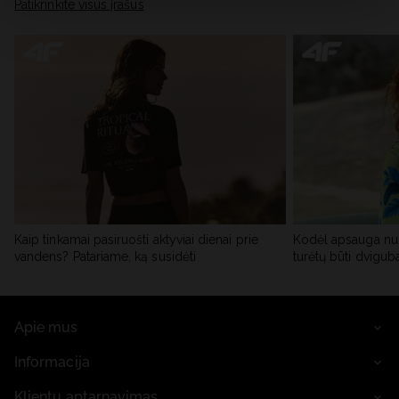
skiltyje „Išsami informacija“.
Patikrinkite visus įrašus
Kaip tinkamai pasiruošti aktyviai dienai prie
Kodėl apsauga nu
vandens? Patariame, ką susidėti
turėtų būti dvigub
Apie mus
Informacija
Klientų aptarnavimas