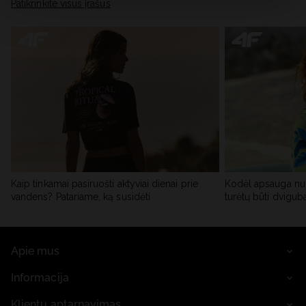
skiltyje „Išsami informacija“.
Patikrinkite visus įrašus
Kaip tinkamai pasiruošti aktyviai dienai prie
Kodėl apsauga nu
vandens? Patariame, ką susidėti
turėtų būti dvigub
Apie mus
Informacija
Klientų aptarnavimas