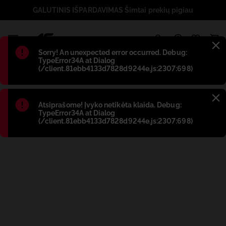
GALUTINIS IŠPARDAVIMAS Šimtai prekių pigiau
1
Błąd
:
Sorry! An unexpected error occurred. Debug:
TypeError34A at Dialog
(/client.81ebb4133d7828d9244e.js:2307:698)
Błąd
:
Atsiprašome! Įvyko netikėta klaida. Debug:
TypeError34A at Dialog
(/client.81ebb4133d7828d9244e.js:2307:698)