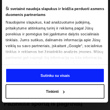
Ši svetainė naudoja slapukus ir leidžia perduoti asmens
duomenis partneriams
Naudojame slapukus, kad analizuotume judėjimą,
pritaikytume atitinkamą turinį ir reklamą pagal Jūsų
poreikius ir pomėgius bei įgalintume dalytis socialiniais
tinklais. Jums sutikus, dalinamės informacija apie Jūsų
veiklą su savo partneriais, įskaitant „Google“, socialinius
tinklus ir reklamos bei žiniatinklio analizės įmones. Mūsų
partneriai gali sujungti šią informaciją su kita informacija,
kurią pateikiate už šios svetainės ribų, taip pat su
duomenimis, kuriuos jie gauna, kai naudojatės jų
paslaugomis. Gavus Jūsų leidimą, mes galime perduoti
Sutinku su visais
Jūsų asmeninę informaciją savo partneriams, siekdami
pagerinti internetinės reklamos rodymo būdą, atlikti
Tinkinti
analitinius tyrimus, pritaikyti turinį ir tobulinti mūsų
partnerių siūlomus sprendimus (pvz., socialinius tinklus).
Pažinkite sportą iš pagrindų
Išsamią informaciją rasite mūsų Privatumo politikoje ir