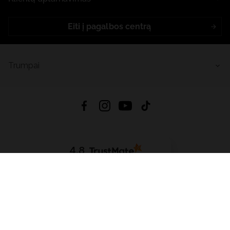
Eiti į pagalbos centrą
Trumpai
4.8
Remiantis
6632
atsiliepimais
iš visų laikų
Atsisiųsti Programėlę:
App Store
Google Play
App Gallery