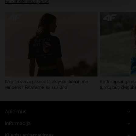
skiltyje „Išsami informacija“.
Patikrinkite visus įrašus
Kaip tinkamai pasiruošti aktyviai dienai prie
Kodėl apsauga nu
vandens? Patariame, ką susidėti
turėtų būti dvigub
Apie mus
Informacija
Klientų aptarnavimas