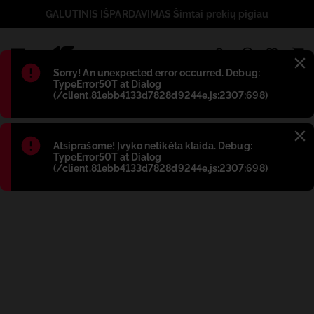
GALUTINIS IŠPARDAVIMAS Šimtai prekių pigiau
1
Błąd
:
Sorry! An unexpected error occurred. Debug:
TypeError50T at Dialog
(/client.81ebb4133d7828d9244e.js:2307:698)
Błąd
:
Atsiprašome! Įvyko netikėta klaida. Debug:
TypeError50T at Dialog
(/client.81ebb4133d7828d9244e.js:2307:698)