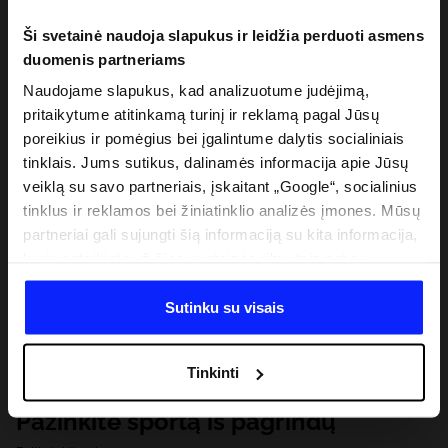
Ši svetainė naudoja slapukus ir leidžia perduoti asmens
duomenis partneriams
Naudojame slapukus, kad analizuotume judėjimą,
pritaikytume atitinkamą turinį ir reklamą pagal Jūsų
poreikius ir pomėgius bei įgalintume dalytis socialiniais
tinklais. Jums sutikus, dalinamės informacija apie Jūsų
veiklą su savo partneriais, įskaitant „Google“, socialinius
tinklus ir reklamos bei žiniatinklio analizės įmones. Mūsų
partneriai gali sujungti šią informaciją su kita informacija,
kurią pateikiate už šios svetainės ribų, taip pat su
duomenimis, kuriuos jie gauna, kai naudojatės jų
paslaugomis. Gavus Jūsų leidimą, mes galime perduoti
Sutinku su visais
Jūsų asmeninę informaciją savo partneriams, siekdami
pagerinti internetinės reklamos rodymo būdą, atlikti
Tinkinti
analitinius tyrimus, pritaikyti turinį ir tobulinti mūsų
partnerių siūlomus sprendimus (pvz., socialinius tinklus).
Pažinkite sportą iš pagrindų
Išsamią informaciją rasite mūsų Privatumo politikoje ir