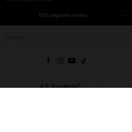
Eiti į pagalbos centrą
Trumpai
4.8
Remiantis
6633
atsiliepimais
iš visų laikų
Atsisiųsti Programėlę:
App Store
Google Play
App Gallery