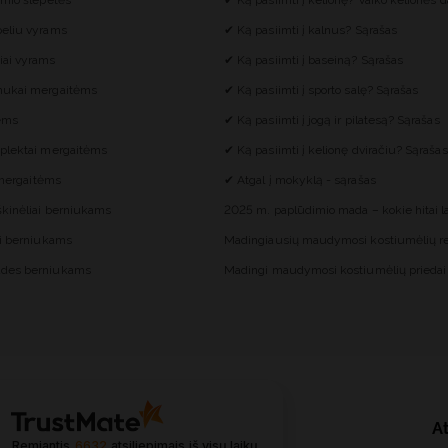
imio šlepetės
✔ Ką pasiimti į kelionę? Vaiko kelionės d
eliu vyrams
✔ Ką pasiimti į kalnus? Sąrašas
iai vyrams
✔ Ką pasiimti į baseiną? Sąrašas
mukai mergaitėms
✔ Ką pasiimti į sporto salę? Sąrašas
tėms
✔ Ką pasiimti į jogą ir pilatesą? Sąrašas
plektai mergaitėms
✔ Ką pasiimti į kelionę dviračiu? Sąrašas
i mergaitėms
✔ Atgal į mokyklą - sąrašas
škinėliai berniukams
2025 m. paplūdimio mada – kokie hitai 
ai berniukams
Madingiausių maudymosi kostiumėlių re
des berniukams
Madingi maudymosi kostiumėlių priedai
At
Remiantis
6632
atsiliepimais
iš visų laikų