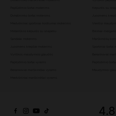
Dviratininko marškinėliai moterims
Vyriškos paplūd
Paplūdimio šortai moterims
Kepurės su snap
Dviratininko šortai moterims
Juosmens krepš
Medvilniniai sportiniai kostiumai moterims
Vientisi maudy
Moteriškos kepurės su snapeliu
Bikiniai mergai
Sandalai moterims
Marškinėlių kom
Juosmens krepšiai moterims
Sportiniai šorta
Vyriškos maudymosi glaudės
Berankoviai mar
Paplūdimio šortai vyrams
Paplūdimio šort
Berankoviai marškinėliai vyrams
Maudymosi glau
Medvilniniai marškinėliai vyrams
4.8