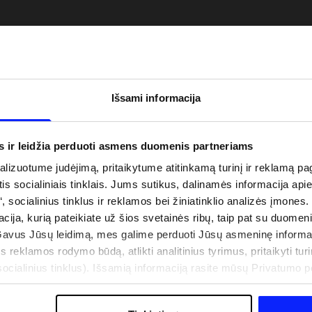
Išsami informacija
s ir leidžia perduoti asmens duomenis partneriams
izuotume judėjimą, pritaikytume atitinkamą turinį ir reklamą pag
is socialiniais tinklais. Jums sutikus, dalinamės informacija api
“, socialinius tinklus ir reklamos bei žiniatinklio analizės įmones.
uo UV spindulių prie
Naujoji 4F teniso ir padelio kolekcija.
acija, kurią pateikiate už šios svetainės ribų, taip pat su duomen
būti dviguba: UPF
Sportinis funkcionalumas susitinka s
Gavus Jūsų leidimą, mes galime perduoti Jūsų asmeninę informa
šiuolaikiniu stiliumi
s reklamos rodymo būdą, atlikti analitinius tyrimus, pritaikyti turin
cialinius tinklus). Išsamią informaciją rasite mūsų Privatumo poli
IŠLAIDOS
PARDUOTUVIŲ ADRESAI
B2B
4F TEAM LOJALUMO