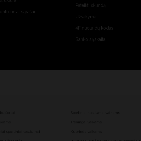
struktūra
Pateikti skundą
kontroliniai sąrašai
Užsakymai
4F nuolaidų kodas
Banko sąskaita
nkų šortai
Sportiniai kostiumai vaikams
 vyrams
Treningai vaikams
iai sportiniai kostiumai
Kuprinės vaikams