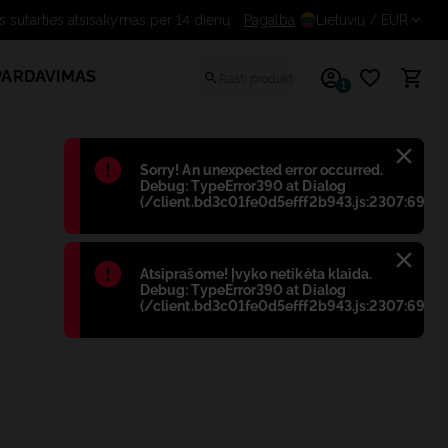
Nemokamas sutarties atsisakymas per 14 dienų
Pagalba
Lietuvių
/ EUR
PARDAVIMAS
1
Błąd
:
Sorry! An unexpected error occurred.
Debug: TypeError390 at Dialog
(/client.bd3c01fe0d5efff2b943.js:2307:698)
Błąd
:
Atsiprašome! Įvyko netikėta klaida.
Debug: TypeError390 at Dialog
(/client.bd3c01fe0d5efff2b943.js:2307:698)