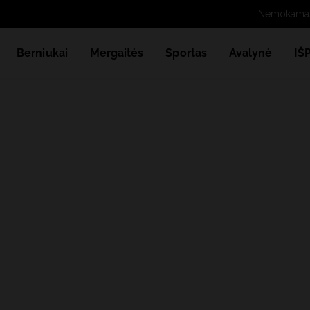
Berniukai
Mergaitės
Sportas
Avalynė
IŠ