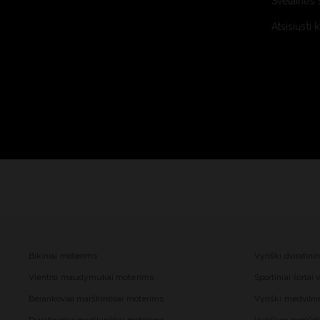
Svetainės 
Atsisiųsti 
Bikiniai moterims
Vyriški dviratini
Vientisi maudymukai moterims
Sportiniai šortai
Berankoviai marškinėliai moterims
Vyriški medvilnin