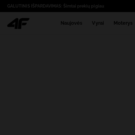
GALUTINIS IŠPARDAVIMAS: Šimtai prekių pigiau
Naujovės
Vyrai
Moterys