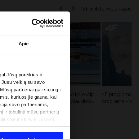
Patikrinkite visus įrašus
Apie
al Jūsų poreikius ir
e Jūsų veiklą su savo
 Mūsų partneriai gali sujungti
Aqua Force - naujoji baseino kolekcija,
4F programėlė i
imis, kuriuos jie gauna, kai
u
rekomenduojama Lenkijos plaukimo
programa - kodė
ciją savo partneriams,
federacijos
į ir tobulinti mūsų partnerių
tikoje ir skiltyje „Išsami
 PROGRAMA