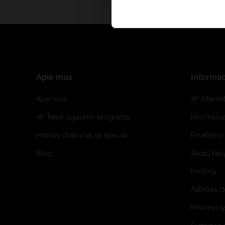
Apie mus
Informac
Apie mus
4F Interne
4F Team lojalumo programa
Informacij
Įmonės drabužiai su spauda
Privatumo 
Blog
Akcijų tais
Hosting
Atitikties 
Informacij