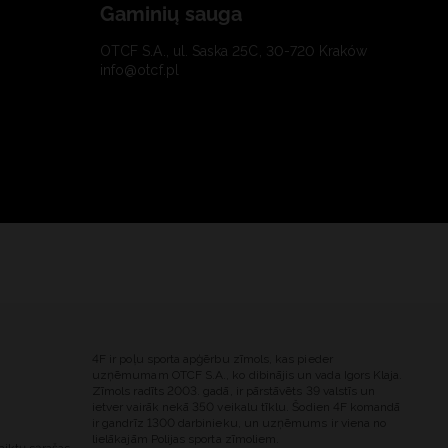
Gaminių sauga
OTCF S.A., ul. Saska 25C, 30-720 Kraków
info@otcf.pl
4F ir poļu sporta apģērbu zīmols, kas pieder
uzņēmumam OTCF S.A., ko dibinājis un vada Igors Klaja.
Zīmols radīts 2003. gadā, ir pārstāvēts 39 valstīs un
ietver vairāk nekā 350 veikalu tīklu. Šodien 4F komandā
ir gandrīz 1300 darbinieku, un uzņēmums ir viena no
lielākajām Polijas sporta zīmoliem.