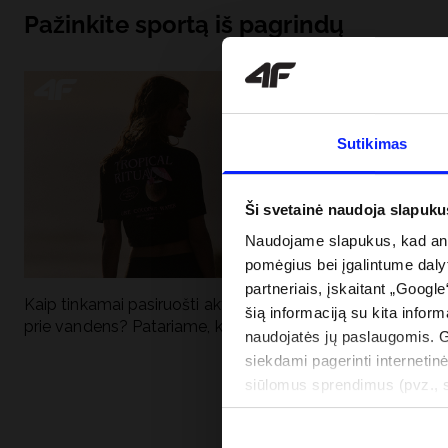
Pažinkite sportą iš pagrindų
Sutikimas
Ši svetainė naudoja slapuku
Naudojame slapukus, kad anal
pomėgius bei įgalintume dalyt
partneriais, įskaitant „Google
Kaip tinkamai pasiruošti aktyviai dienai
Kodėl apsauga n
šią informaciją su kita inform
prie vandens? Patariame, ką susidėti
vandens turėtų 
naudojatės jų paslaugomis. 
drabužiai + SPF
siekdami pagerinti internetinė
siūlomus sprendimus (pvz., so
informacija“.
PRISTATYMO 