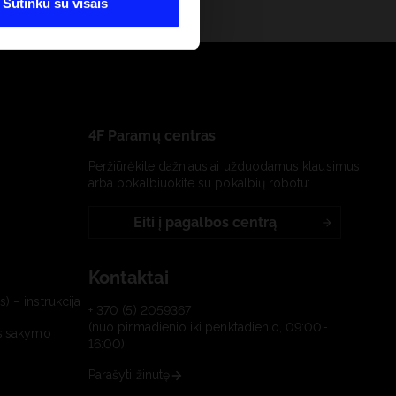
Sutinku su visais
4F Paramų centras
Peržiūrėkite dažniausiai užduodamus klausimus
arba pokalbiuokite su pokalbių robotu:
Eiti į pagalbos centrą
Kontaktai
) – instrukcija
+ 370 (5) 2059367
(nuo pirmadienio iki penktadienio, 09:00-
tsisakymo
16:00)
Parašyti žinutę