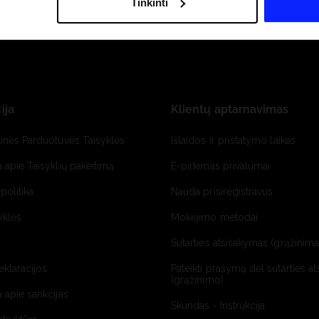
Tinkinti
ija
Klientų aptarnavimas
tinės Parduotuvės Taisyklės
Išlaidos ir pristatymo laikas
a apie Taisyklių pakeitimą
E-pirkimas privalumai
politika
Nauda prisiregistravus
yklės
Mokėjimo metodai
Sutarties atsisakymas (grąžinimas
deklaracijos
Pateikti prašymą dėl sutarties a
(grąžinimo)
a apie sankcijas
Skundas - Instrukcija