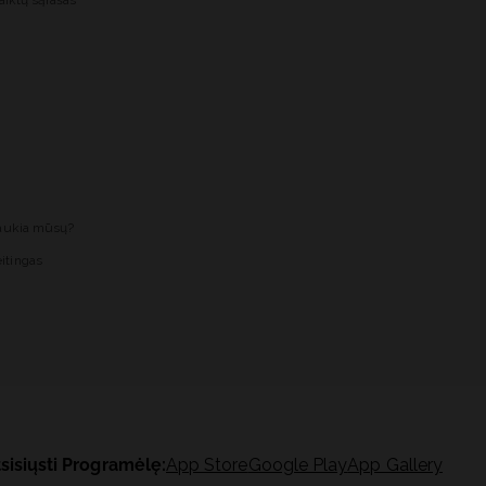
aiktų sąrašas
laukia mūsų?
itingas
sisiųsti Programėlę:
App Store
Google Play
App Gallery