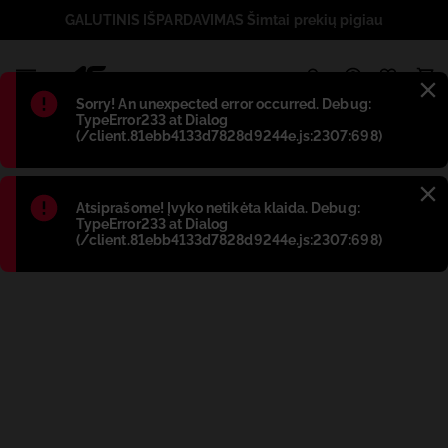
GALUTINIS IŠPARDAVIMAS Šimtai prekių pigiau
1
Błąd
:
Sorry! An unexpected error occurred. Debug:
TypeError233 at Dialog
(/client.81ebb4133d7828d9244e.js:2307:698)
Błąd
:
Atsiprašome! Įvyko netikėta klaida. Debug:
TypeError233 at Dialog
(/client.81ebb4133d7828d9244e.js:2307:698)