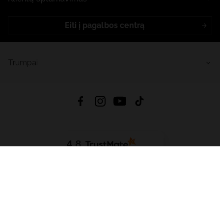
Eiti į pagalbos centrą
Trumpai
4.8
Remiantis
6633
atsiliepimais
iš visų laikų
Atsisiųsti Programėlę:
App Store
Google Play
App Gallery