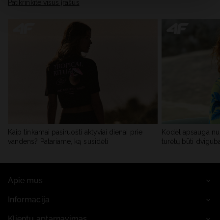
skiltyje „Išsami informacija“.
Patikrinkite visus įrašus
Kaip tinkamai pasiruošti aktyviai dienai prie
Kodėl apsauga nu
vandens? Patariame, ką susidėti
turėtų būti dvigub
Apie mus
Informacija
Klientų aptarnavimas