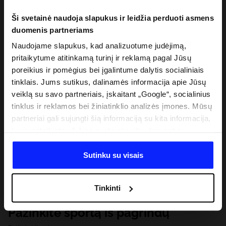
Ši svetainė naudoja slapukus ir leidžia perduoti asmens
duomenis partneriams
Naudojame slapukus, kad analizuotume judėjimą,
pritaikytume atitinkamą turinį ir reklamą pagal Jūsų
poreikius ir pomėgius bei įgalintume dalytis socialiniais
tinklais. Jums sutikus, dalinamės informacija apie Jūsų
veiklą su savo partneriais, įskaitant „Google“, socialinius
tinklus ir reklamos bei žiniatinklio analizės įmones. Mūsų
partneriai gali sujungti šią informaciją su kita informacija,
kurią pateikiate už šios svetainės ribų, taip pat su
duomenimis, kuriuos jie gauna, kai naudojatės jų
paslaugomis. Gavus Jūsų leidimą, mes galime perduoti
Sutinku su visais
Jūsų asmeninę informaciją savo partneriams, siekdami
pagerinti internetinės reklamos rodymo būdą, atlikti
Tinkinti
analitinius tyrimus, pritaikyti turinį ir tobulinti mūsų
partnerių siūlomus sprendimus (pvz., socialinius tinklus).
Pažinkite sportą iš pagrindų
Išsamią informaciją rasite mūsų Privatumo politikoje ir