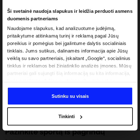
Ši svetainė naudoja slapukus ir leidžia perduoti asmens
duomenis partneriams
Naudojame slapukus, kad analizuotume judėjimą,
pritaikytume atitinkamą turinį ir reklamą pagal Jūsų
poreikius ir pomėgius bei įgalintume dalytis socialiniais
tinklais. Jums sutikus, dalinamės informacija apie Jūsų
veiklą su savo partneriais, įskaitant „Google“, socialinius
tinklus ir reklamos bei žiniatinklio analizės įmones. Mūsų
partneriai gali sujungti šią informaciją su kita informacija,
kurią pateikiate už šios svetainės ribų, taip pat su
duomenimis, kuriuos jie gauna, kai naudojatės jų
paslaugomis. Gavus Jūsų leidimą, mes galime perduoti
Sutinku su visais
Jūsų asmeninę informaciją savo partneriams, siekdami
pagerinti internetinės reklamos rodymo būdą, atlikti
Tinkinti
analitinius tyrimus, pritaikyti turinį ir tobulinti mūsų
partnerių siūlomus sprendimus (pvz., socialinius tinklus).
Pažinkite sportą iš pagrindų
Išsamią informaciją rasite mūsų Privatumo politikoje ir