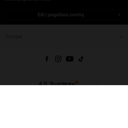
Eiti į pagalbos centrą
Trumpai
4.8
Remiantis
6633
atsiliepimais
iš visų laikų
Atsisiųsti Programėlę:
App Store
Google Play
App Gallery