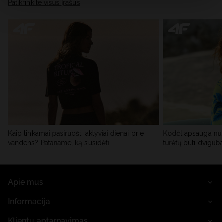
skiltyje „Išsami informacija“.
Patikrinkite visus įrašus
Kaip tinkamai pasiruošti aktyviai dienai prie
Kodėl apsauga nu
vandens? Patariame, ką susidėti
turėtų būti dvigub
Apie mus
Informacija
Klientų aptarnavimas