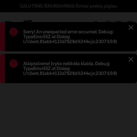
GALUTINIS IŠPARDAVIMAS Šimtai prekių pigiau
1
Błąd
:
Sorry! An unexpected error occurred. Debug:
TypeError55Z at Dialog
(/client.81ebb4133d7828d9244e.js:2307:698)
Błąd
:
Atsiprašome! Įvyko netikėta klaida. Debug:
TypeError55Z at Dialog
(/client.81ebb4133d7828d9244e.js:2307:698)