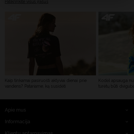
skiltyje „Išsami informacija“.
Patikrinkite visus įrašus
Kaip tinkamai pasiruošti aktyviai dienai prie
Kodėl apsauga nu
vandens? Patariame, ką susidėti
turėtų būti dvigub
Apie mus
Informacija
Klientų aptarnavimas