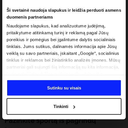
Ši svetainė naudoja slapukus ir leidžia perduoti asmens
duomenis partneriams
Naudojame slapukus, kad analizuotume judėjimą,
pritaikytume atitinkamą turinį ir reklamą pagal Jūsų
poreikius ir pomėgius bei įgalintume dalytis socialiniais
tinklais. Jums sutikus, dalinamės informacija apie Jūsų
veiklą su savo partneriais, įskaitant „Google“, socialinius
tinklus ir reklamos bei žiniatinklio analizės įmones. Mūsų
partneriai gali sujungti šią informaciją su kita informacija,
kurią pateikiate už šios svetainės ribų, taip pat su
duomenimis, kuriuos jie gauna, kai naudojatės jų
paslaugomis. Gavus Jūsų leidimą, mes galime perduoti
Sutinku su visais
Jūsų asmeninę informaciją savo partneriams, siekdami
pagerinti internetinės reklamos rodymo būdą, atlikti
Tinkinti
analitinius tyrimus, pritaikyti turinį ir tobulinti mūsų
partnerių siūlomus sprendimus (pvz., socialinius tinklus).
Pažinkite sportą iš pagrindų
Išsamią informaciją rasite mūsų Privatumo politikoje ir