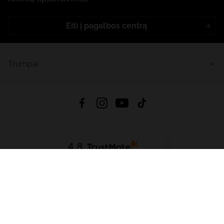
Eiti į pagalbos centrą
Trumpai
4.8
Remiantis
6633
atsiliepimais
iš visų laikų
Atsisiųsti Programėlę:
App Store
Google Play
App Gallery