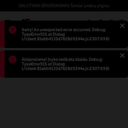
GALUTINIS IŠPARDAVIMAS Šimtai prekių pigiau
1
Błąd
:
Sorry! An unexpected error occurred. Debug:
TypeError51S at Dialog
(/client.81ebb4133d7828d9244e.js:2307:698)
Błąd
:
Atsiprašome! Įvyko netikėta klaida. Debug:
TypeError51S at Dialog
(/client.81ebb4133d7828d9244e.js:2307:698)