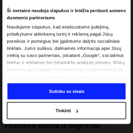
Ši svetainė naudoja slapukus ir leidžia perduoti asmens
duomenis partneriams
Naudojame slapukus, kad analizuotume judėjimą,
pritaikytume atitinkamą turinį ir reklamą pagal Jūsų
poreikius ir pomėgius bei įgalintume dalytis socialiniais
tinklais. Jums sutikus, dalinamės informacija apie Jūsų
veiklą su savo partneriais, įskaitant „Google“, socialinius
tinklus ir reklamos bei žiniatinklio analizės įmones. Mūsų
partneriai gali sujungti šią informaciją su kita informacija,
kurią pateikiate už šios svetainės ribų, taip pat su
duomenimis, kuriuos jie gauna, kai naudojatės jų
paslaugomis. Gavus Jūsų leidimą, mes galime perduoti
Sutinku su visais
Jūsų asmeninę informaciją savo partneriams, siekdami
pagerinti internetinės reklamos rodymo būdą, atlikti
Tinkinti
analitinius tyrimus, pritaikyti turinį ir tobulinti mūsų
partnerių siūlomus sprendimus (pvz., socialinius tinklus).
Pažinkite sportą iš pagrindų
Išsamią informaciją rasite mūsų Privatumo politikoje ir