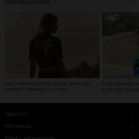
skiltyje „Išsami informacija“.
Patikrinkite visus įrašus
Kaip tinkamai pasiruošti aktyviai dienai prie
Kodėl apsauga nu
vandens? Patariame, ką susidėti
turėtų būti dvigub
Apie mus
Informacija
Klientų aptarnavimas