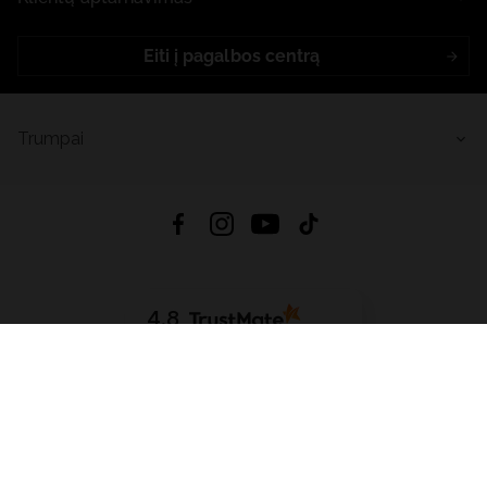
Eiti į pagalbos centrą
Trumpai
4.8
Remiantis
6633
atsiliepimais
iš visų laikų
Atsisiųsti Programėlę:
App Store
Google Play
App Gallery