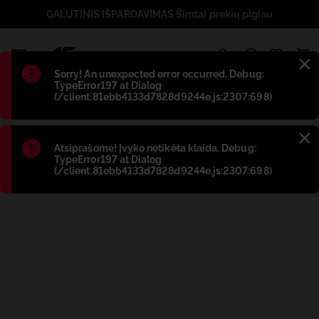
GALUTINIS IŠPARDAVIMAS Šimtai prekių pigiau
1
Błąd
:
Sorry! An unexpected error occurred. Debug:
TypeError197 at Dialog
(/client.81ebb4133d7828d9244e.js:2307:698)
Błąd
:
Atsiprašome! Įvyko netikėta klaida. Debug:
TypeError197 at Dialog
(/client.81ebb4133d7828d9244e.js:2307:698)