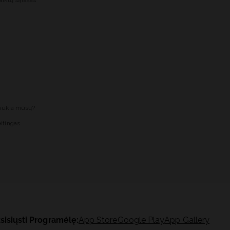
aiktų sąrašas
laukia mūsų?
itingas
sisiųsti Programėlę:
App Store
Google Play
App Gallery