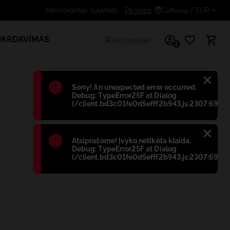
Pagalba
Gaukite papildomą nuolaidą 
Lietuvių
/ EUR
PARDAVIMAS
1
Błąd
:
Sorry! An unexpected error occurred.
Debug: TypeError25F at Dialog
(/client.bd3c01fe0d5efff2b943.js:2307:698)
Błąd
:
Atsiprašome! Įvyko netikėta klaida.
Debug: TypeError25F at Dialog
(/client.bd3c01fe0d5efff2b943.js:2307:698)