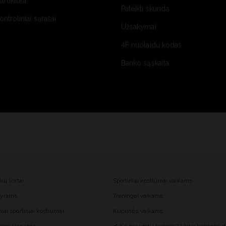
struktūra
Pateikti skundą
kontroliniai sąrašai
Užsakymai
4F nuolaidų kodas
Banko sąskaita
nkų šortai
Sportiniai kostiumai vaikams
 vyrams
Treningai vaikams
iai sportiniai kostiumai
Kuprinės vaikams