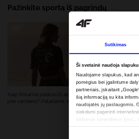
Pažinkite sportą iš pagrindų
Sutikimas
Ši svetainė naudoja slapuku
Naudojame slapukus, kad anal
pomėgius bei įgalintume dalyt
partneriais, įskaitant „Google
Kaip tinkamai pasiruošti aktyviai dienai
Kodėl apsauga n
šią informaciją su kita inform
prie vandens? Patariame, ką susidėti
vandens turėtų 
naudojatės jų paslaugomis. 
drabužiai + SPF
siekdami pagerinti internetinė
siūlomus sprendimus (pvz., so
informacija“.
PRISTATYMO 