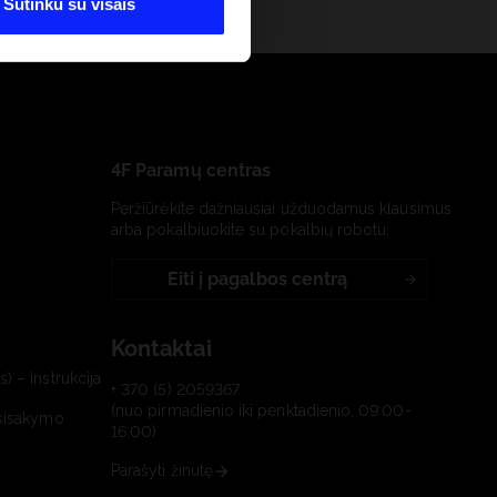
Sutinku su visais
4F Paramų centras
Peržiūrėkite dažniausiai užduodamus klausimus
arba pokalbiuokite su pokalbių robotu:
Eiti į pagalbos centrą
Kontaktai
) – instrukcija
+ 370 (5) 2059367
(nuo pirmadienio iki penktadienio, 09:00-
tsisakymo
16:00)
Parašyti žinutę