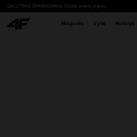
GALUTINIS IŠPARDAVIMAS: Šimtai prekių pigiau
Naujovės
Vyrai
Moterys