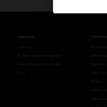
Apie mus
Informac
Apie mus
4F Interne
4F Team lojalumo programa
Informacij
Įmonės drabužiai su spauda
Privatumo 
Blog
Akcijų tais
Hosting
Atitikties 
Informacij