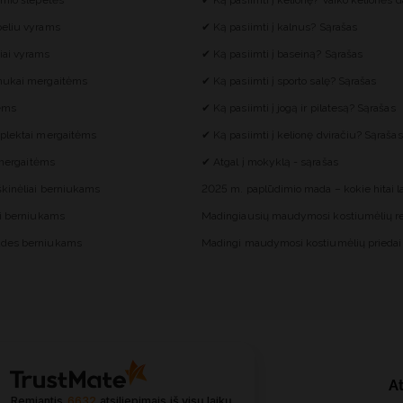
imio šlepetės
✔ Ką pasiimti į kelionę? Vaiko kelionės d
eliu vyrams
✔ Ką pasiimti į kalnus? Sąrašas
iai vyrams
✔ Ką pasiimti į baseiną? Sąrašas
mukai mergaitėms
✔ Ką pasiimti į sporto salę? Sąrašas
tėms
✔ Ką pasiimti į jogą ir pilatesą? Sąrašas
plektai mergaitėms
✔ Ką pasiimti į kelionę dviračiu? Sąrašas
i mergaitėms
✔ Atgal į mokyklą - sąrašas
škinėliai berniukams
2025 m. paplūdimio mada – kokie hitai 
ai berniukams
Madingiausių maudymosi kostiumėlių re
des berniukams
Madingi maudymosi kostiumėlių priedai
At
Remiantis
6632
atsiliepimais
iš visų laikų