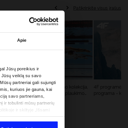
Patikrinkite visus įrašus
Apie
al Jūsų poreikius ir
e Jūsų veiklą su savo
 Mūsų partneriai gali sujungti
Aqua Force - naujoji baseino kolekcija,
4F programėlė i
imis, kuriuos jie gauna, kai
u
rekomenduojama Lenkijos plaukimo
programa - kodė
ciją savo partneriams,
federacijos
į ir tobulinti mūsų partnerių
tikoje ir skiltyje „Išsami
 PROGRAMA