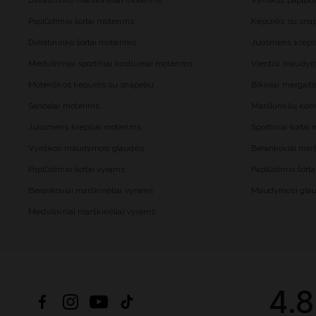
Dviratininko marškinėliai moterims
Vyriškos paplūd
Paplūdimio šortai moterims
Kepurės su snap
Dviratininko šortai moterims
Juosmens krepš
Medvilniniai sportiniai kostiumai moterims
Vientisi maudy
Moteriškos kepurės su snapeliu
Bikiniai mergai
Sandalai moterims
Marškinėlių kom
Juosmens krepšiai moterims
Sportiniai šorta
Vyriškos maudymosi glaudės
Berankoviai mar
Paplūdimio šortai vyrams
Paplūdimio šort
Berankoviai marškinėliai vyrams
Maudymosi glau
Medvilniniai marškinėliai vyrams
4.8