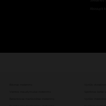
Svetainės 
Atsisiųsti 
Bikiniai moterims
Vyriški dviratini
Vientisi maudymukai moterims
Sportiniai šortai
Berankoviai marškinėliai moterims
Vyriški medvilnin