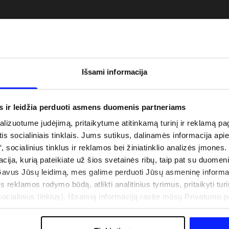
Išsami informacija
s ir leidžia perduoti asmens duomenis partneriams
izuotume judėjimą, pritaikytume atitinkamą turinį ir reklamą pag
is socialiniais tinklais. Jums sutikus, dalinamės informacija api
“, socialinius tinklus ir reklamos bei žiniatinklio analizės įmones.
uo UV spindulių prie
Naujoji 4F teniso ir padelio kolekcija.
acija, kurią pateikiate už šios svetainės ribų, taip pat su duomen
būti dviguba: UPF
Sportinis funkcionalumas susitinka s
Gavus Jūsų leidimą, mes galime perduoti Jūsų asmeninę informa
šiuolaikiniu stiliumi
s reklamos rodymo būdą, atlikti analitinius tyrimus, pritaikyti turin
cialinius tinklus). Išsamią informaciją rasite mūsų Privatumo poli
IŠLAIDOS
PARDUOTUVIŲ ADRESAI
B2B
4F TEAM LOJALUMO