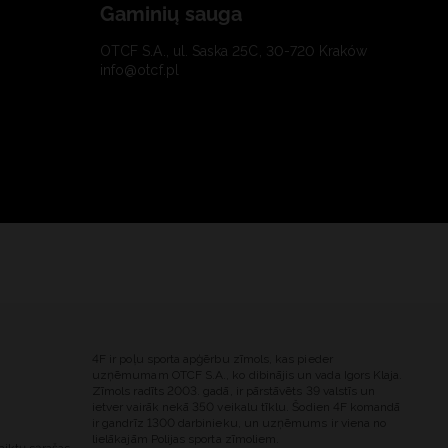
Gaminių sauga
OTCF S.A., ul. Saska 25C, 30-720 Kraków
info@otcf.pl
4F ir poļu sporta apģērbu zīmols, kas pieder
uzņēmumam OTCF S.A., ko dibinājis un vada Igors Klaja.
Zīmols radīts 2003. gadā, ir pārstāvēts 39 valstīs un
ietver vairāk nekā 350 veikalu tīklu. Šodien 4F komandā
ir gandrīz 1300 darbinieku, un uzņēmums ir viena no
lielākajām Polijas sporta zīmoliem.