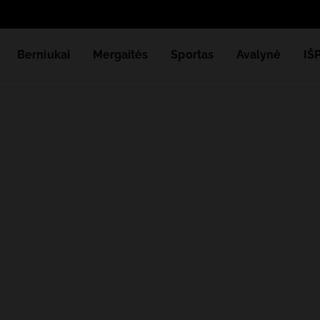
Berniukai
Mergaitės
Sportas
Avalynė
IŠ