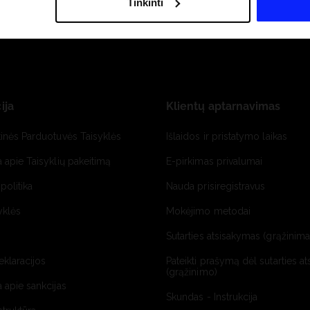
Tinkinti
ija
Klientų aptarnavimas
tinės Parduotuvės Taisyklės
Išlaidos ir pristatymo laikas
a apie Taisyklių pakeitimą
E-pirkimas privalumai
politika
Nauda prisiregistravus
yklės
Mokėjimo metodai
Sutarties atsisakymas (grąžinimas
deklaracijos
Pateikti prašymą dėl sutarties a
(grąžinimo)
a apie sankcijas
Skundas - Instrukcija