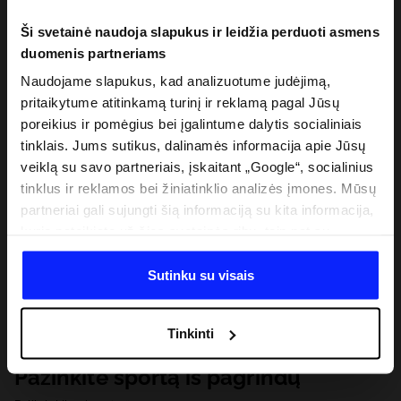
Ši svetainė naudoja slapukus ir leidžia perduoti asmens
duomenis partneriams
Naudojame slapukus, kad analizuotume judėjimą,
pritaikytume atitinkamą turinį ir reklamą pagal Jūsų
poreikius ir pomėgius bei įgalintume dalytis socialiniais
tinklais. Jums sutikus, dalinamės informacija apie Jūsų
veiklą su savo partneriais, įskaitant „Google“, socialinius
tinklus ir reklamos bei žiniatinklio analizės įmones. Mūsų
partneriai gali sujungti šią informaciją su kita informacija,
kurią pateikiate už šios svetainės ribų, taip pat su
duomenimis, kuriuos jie gauna, kai naudojatės jų
paslaugomis. Gavus Jūsų leidimą, mes galime perduoti
Sutinku su visais
Jūsų asmeninę informaciją savo partneriams, siekdami
pagerinti internetinės reklamos rodymo būdą, atlikti
Tinkinti
analitinius tyrimus, pritaikyti turinį ir tobulinti mūsų
partnerių siūlomus sprendimus (pvz., socialinius tinklus).
Pažinkite sportą iš pagrindų
Išsamią informaciją rasite mūsų Privatumo politikoje ir