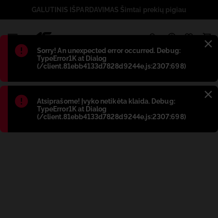
GALUTINIS IŠPARDAVIMAS Šimtai prekių pigiau
1
Błąd
:
Sorry! An unexpected error occurred. Debug:
TypeError1K at Dialog
(/client.81ebb4133d7828d9244e.js:2307:698)
Błąd
:
Atsiprašome! Įvyko netikėta klaida. Debug:
TypeError1K at Dialog
(/client.81ebb4133d7828d9244e.js:2307:698)