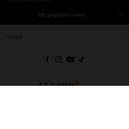
Eiti į pagalbos centrą
Trumpai
4.8
Remiantis
6633
atsiliepimais
iš visų laikų
Atsisiųsti Programėlę:
App Store
Google Play
App Gallery