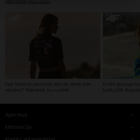
skiltyje „Išsami informacija“.
Patikrinkite visus įrašus
Kaip tinkamai pasiruošti aktyviai dienai prie
Kodėl apsauga nu
vandens? Patariame, ką susidėti
turėtų būti dvigub
Apie mus
Informacija
Klientų aptarnavimas