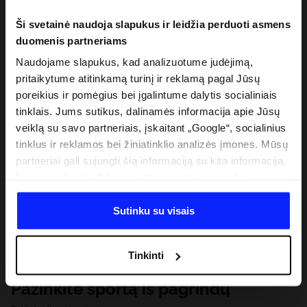
Ši svetainė naudoja slapukus ir leidžia perduoti asmens
duomenis partneriams
Naudojame slapukus, kad analizuotume judėjimą,
pritaikytume atitinkamą turinį ir reklamą pagal Jūsų
poreikius ir pomėgius bei įgalintume dalytis socialiniais
tinklais. Jums sutikus, dalinamės informacija apie Jūsų
veiklą su savo partneriais, įskaitant „Google“, socialinius
tinklus ir reklamos bei žiniatinklio analizės įmones. Mūsų
partneriai gali sujungti šią informaciją su kita informacija,
kurią pateikiate už šios svetainės ribų, taip pat su
duomenimis, kuriuos jie gauna, kai naudojatės jų
paslaugomis. Gavus Jūsų leidimą, mes galime perduoti
Sutinku su visais
Jūsų asmeninę informaciją savo partneriams, siekdami
pagerinti internetinės reklamos rodymo būdą, atlikti
Tinkinti
analitinius tyrimus, pritaikyti turinį ir tobulinti mūsų
partnerių siūlomus sprendimus (pvz., socialinius tinklus).
Pažinkite sportą iš pagrindų
Išsamią informaciją rasite mūsų Privatumo politikoje ir