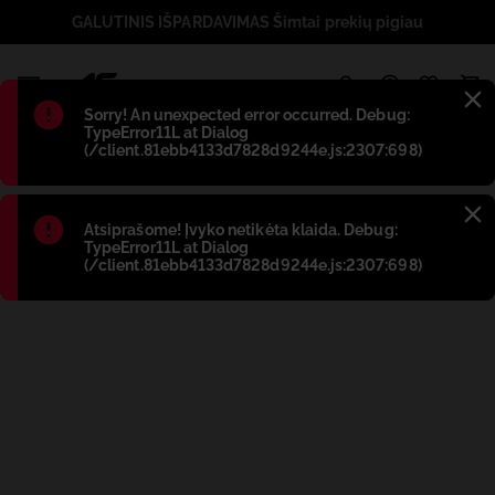
GALUTINIS IŠPARDAVIMAS Šimtai prekių pigiau
1
Błąd
:
Sorry! An unexpected error occurred. Debug:
TypeError11L at Dialog
(/client.81ebb4133d7828d9244e.js:2307:698)
Błąd
:
Atsiprašome! Įvyko netikėta klaida. Debug:
TypeError11L at Dialog
(/client.81ebb4133d7828d9244e.js:2307:698)