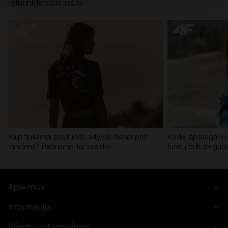
skiltyje „Išsami informacija“.
Patikrinkite visus įrašus
Kaip tinkamai pasiruošti aktyviai dienai prie
Kodėl apsauga nu
vandens? Patariame, ką susidėti
turėtų būti dvigub
Apie mus
Informacija
Klientų aptarnavimas