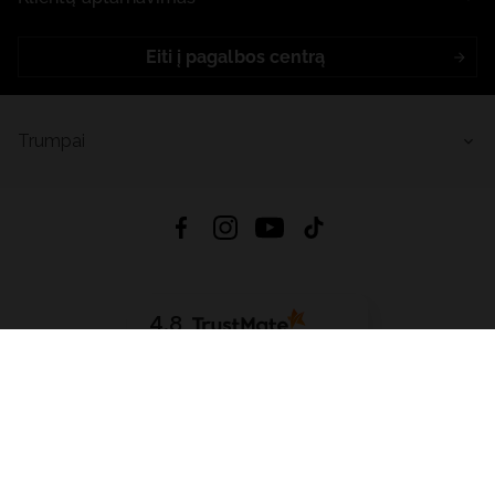
Eiti į pagalbos centrą
Trumpai
4.8
Remiantis
6632
atsiliepimais
iš visų laikų
Atsisiųsti Programėlę:
App Store
Google Play
App Gallery