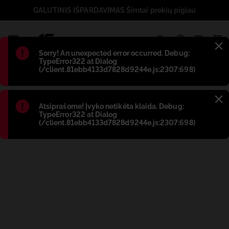
GALUTINIS IŠPARDAVIMAS Šimtai prekių pigiau
1
Błąd
:
Sorry! An unexpected error occurred. Debug:
TypeError322 at Dialog
(/client.81ebb4133d7828d9244e.js:2307:698)
Błąd
:
Atsiprašome! Įvyko netikėta klaida. Debug:
TypeError322 at Dialog
(/client.81ebb4133d7828d9244e.js:2307:698)