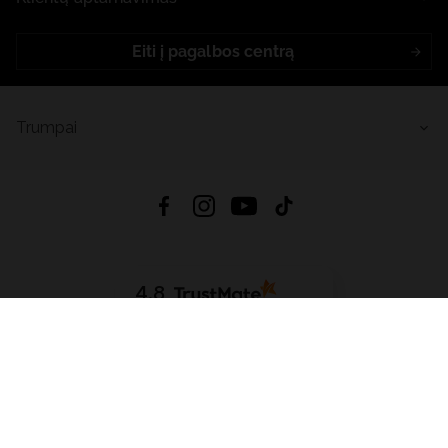
Eiti į pagalbos centrą
Trumpai
4.8
Remiantis
6633
atsiliepimais
iš visų laikų
Atsisiųsti Programėlę:
App Store
Google Play
App Gallery