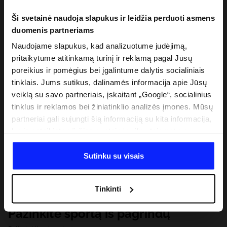
Ši svetainė naudoja slapukus ir leidžia perduoti asmens
duomenis partneriams
Naudojame slapukus, kad analizuotume judėjimą,
pritaikytume atitinkamą turinį ir reklamą pagal Jūsų
poreikius ir pomėgius bei įgalintume dalytis socialiniais
tinklais. Jums sutikus, dalinamės informacija apie Jūsų
veiklą su savo partneriais, įskaitant „Google“, socialinius
tinklus ir reklamos bei žiniatinklio analizės įmones. Mūsų
partneriai gali sujungti šią informaciją su kita informacija,
kurią pateikiate už šios svetainės ribų, taip pat su
duomenimis, kuriuos jie gauna, kai naudojatės jų
paslaugomis. Gavus Jūsų leidimą, mes galime perduoti
Sutinku su visais
Jūsų asmeninę informaciją savo partneriams, siekdami
pagerinti internetinės reklamos rodymo būdą, atlikti
Tinkinti
analitinius tyrimus, pritaikyti turinį ir tobulinti mūsų
partnerių siūlomus sprendimus (pvz., socialinius tinklus).
Pažinkite sportą iš pagrindų
Išsamią informaciją rasite mūsų Privatumo politikoje ir