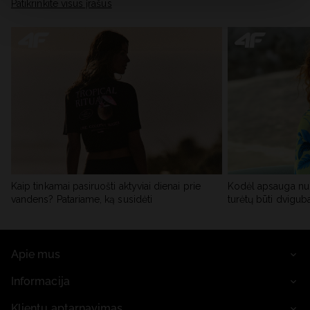
skiltyje „Išsami informacija“.
Patikrinkite visus įrašus
Kaip tinkamai pasiruošti aktyviai dienai prie
Kodėl apsauga nu
vandens? Patariame, ką susidėti
turėtų būti dvigub
Apie mus
Informacija
Klientų aptarnavimas