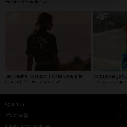
skiltyje „Išsami informacija“.
Patikrinkite visus įrašus
Kaip tinkamai pasiruošti aktyviai dienai prie
Kodėl apsauga nu
vandens? Patariame, ką susidėti
turėtų būti dvigub
Apie mus
Informacija
Klientų aptarnavimas