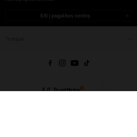
Eiti į pagalbos centrą
Trumpai
4.8
Remiantis
6632
atsiliepimais
iš visų laikų
Atsisiųsti Programėlę:
App Store
Google Play
App Gallery