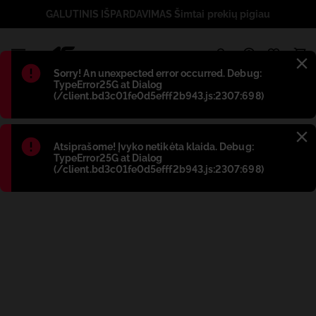
GALUTINIS IŠPARDAVIMAS Šimtai prekių pigiau
1
Błąd
:
Sorry! An unexpected error occurred. Debug:
TypeError25G at Dialog
(/client.bd3c01fe0d5efff2b943.js:2307:698)
Błąd
:
Atsiprašome! Įvyko netikėta klaida. Debug:
TypeError25G at Dialog
(/client.bd3c01fe0d5efff2b943.js:2307:698)