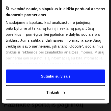
Ši svetainė naudoja slapukus ir leidžia perduoti asmens
duomenis partneriams
Naudojame slapukus, kad analizuotume judėjimą,
pritaikytume atitinkamą turinį ir reklamą pagal Jūsų
poreikius ir pomėgius bei įgalintume dalytis socialiniais
tinklais. Jums sutikus, dalinamės informacija apie Jūsų
veiklą su savo partneriais, įskaitant „Google“, socialinius
tinklus ir reklamos bei žiniatinklio analizės įmones. Mūsų
partneriai gali sujungti šią informaciją su kita informacija,
kurią pateikiate už šios svetainės ribų, taip pat su
duomenimis, kuriuos jie gauna, kai naudojatės jų
paslaugomis. Gavus Jūsų leidimą, mes galime perduoti
Sutinku su visais
Jūsų asmeninę informaciją savo partneriams, siekdami
pagerinti internetinės reklamos rodymo būdą, atlikti
Tinkinti
analitinius tyrimus, pritaikyti turinį ir tobulinti mūsų
partnerių siūlomus sprendimus (pvz., socialinius tinklus).
Pažinkite sportą iš pagrindų
Išsamią informaciją rasite mūsų Privatumo politikoje ir