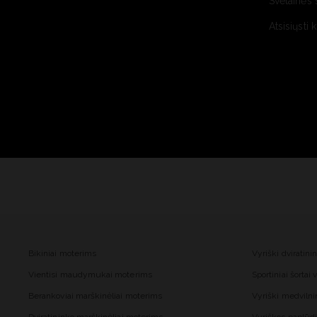
Svetainės 
Atsisiųsti 
Bikiniai moterims
Vyriški dviratini
Vientisi maudymukai moterims
Sportiniai šortai
Berankoviai marškinėliai moterims
Vyriški medvilnin