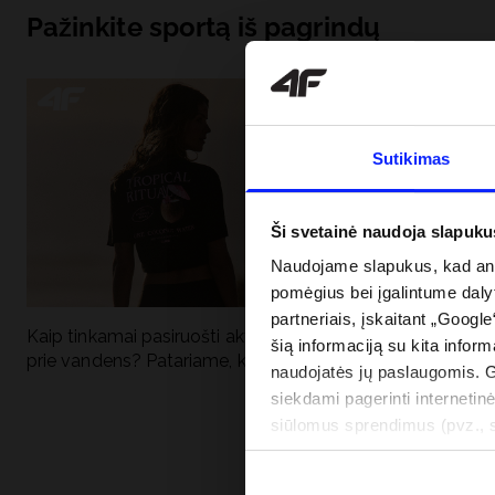
Pažinkite sportą iš pagrindų
Sutikimas
Ši svetainė naudoja slapuku
Naudojame slapukus, kad anal
pomėgius bei įgalintume dalyt
partneriais, įskaitant „Google
Kaip tinkamai pasiruošti aktyviai dienai
Kodėl apsauga n
šią informaciją su kita inform
prie vandens? Patariame, ką susidėti
vandens turėtų 
naudojatės jų paslaugomis. 
drabužiai + SPF
siekdami pagerinti internetinė
siūlomus sprendimus (pvz., so
informacija“.
PRISTATYMO 