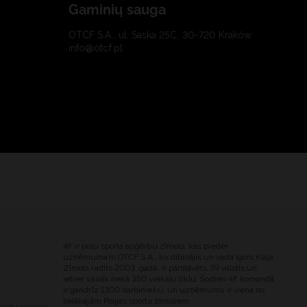
Gaminių sauga
OTCF S.A., ul. Saska 25C, 30-720 Kraków
info@otcf.pl
4F ir poļu sporta apģērbu zīmols, kas pieder
uzņēmumam OTCF S.A., ko dibinājis un vada Igors Klaja.
Zīmols radīts 2003. gadā, ir pārstāvēts 39 valstīs un
ietver vairāk nekā 350 veikalu tīklu. Šodien 4F komandā
ir gandrīz 1300 darbinieku, un uzņēmums ir viena no
lielākajām Polijas sporta zīmoliem.