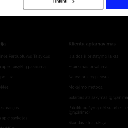
Tinkinti
ija
Klientų aptarnavimas
tinės Parduotuvės Taisyklės
Išlaidos ir pristatymo laikas
a apie Taisyklių pakeitimą
E-pirkimas privalumai
politika
Nauda prisiregistravus
yklės
Mokėjimo metodai
Sutarties atsisakymas (grąžinimas
deklaracijos
Pateikti prašymą dėl sutarties a
(grąžinimo)
a apie sankcijas
Skundas - Instrukcija