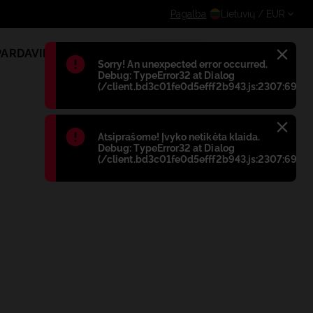
te papildomą nuolaidą registruotiems vartotojams
Pagalba
Lietuvių
/ EUR
PARDAVIMAS
1
Błąd
:
Sorry! An unexpected error occurred.
Debug: TypeError32 at Dialog
(/client.bd3c01fe0d5efff2b943.js:2307:698)
Błąd
:
Atsiprašome! Įvyko netikėta klaida.
Debug: TypeError32 at Dialog
(/client.bd3c01fe0d5efff2b943.js:2307:698)