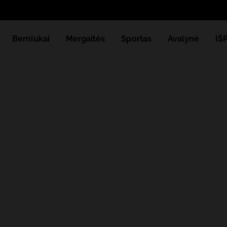
Gauki
Berniukai
Mergaitės
Sportas
Avalynė
IŠ