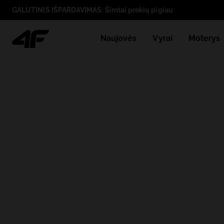
GALUTINIS IŠPARDAVIMAS: Šimtai prekių pigiau
Naujovės
Vyrai
Moterys