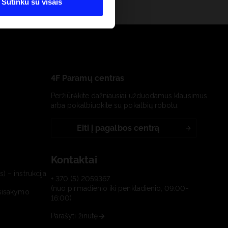
Sutinku su visais
4F Paramų centras
Peržiūrėkite dažniausiai užduodamus klausimus
arba pokalbiuokite su pokalbių robotu:
Eiti į pagalbos centrą
Kontaktai
) – instrukcija
+ 370 (5) 2059367
(nuo pirmadienio iki penktadienio, 09:00-
tsisakymo
16:00)
Parašyti žinutę