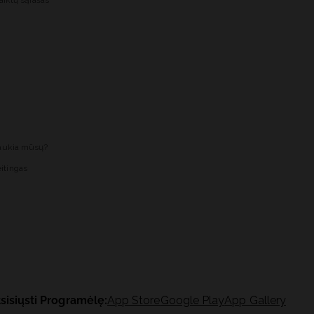
aiktų sąrašas
laukia mūsų?
itingas
sisiųsti Programėlę:
App Store
Google Play
App Gallery