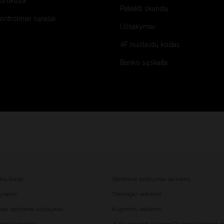
struktūra
Pateikti skundą
kontroliniai sąrašai
Užsakymai
4F nuolaidų kodas
Banko sąskaita
nkų šortai
Sportiniai kostiumai vaikams
 vyrams
Treningai vaikams
iai sportiniai kostiumai
Kuprinės vaikams