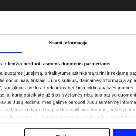
Išsami informacija
s ir leidžia perduoti asmens duomenis partneriams
izuotume judėjimą, pritaikytume atitinkamą turinį ir reklamą pag
is socialiniais tinklais. Jums sutikus, dalinamės informacija api
“, socialinius tinklus ir reklamos bei žiniatinklio analizės įmones.
uo UV spindulių prie
Naujoji 4F teniso ir padelio kolekcija.
acija, kurią pateikiate už šios svetainės ribų, taip pat su duomen
būti dviguba: UPF
Sportinis funkcionalumas susitinka s
Gavus Jūsų leidimą, mes galime perduoti Jūsų asmeninę informa
šiuolaikiniu stiliumi
s reklamos rodymo būdą, atlikti analitinius tyrimus, pritaikyti turin
cialinius tinklus). Išsamią informaciją rasite mūsų Privatumo poli
IŠLAIDOS
PARDUOTUVIŲ ADRESAI
B2B
4F TEAM LOJALUMO