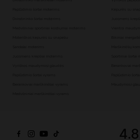
Dviratininko marškinėliai moterims
Vyriškos paplūd
Paplūdimio šortai moterims
Kepurės su snap
Dviratininko šortai moterims
Juosmens krepš
Medvilniniai sportiniai kostiumai moterims
Vientisi maudy
Moteriškos kepurės su snapeliu
Bikiniai mergai
Sandalai moterims
Marškinėlių kom
Juosmens krepšiai moterims
Sportiniai šorta
Vyriškos maudymosi glaudės
Berankoviai mar
Paplūdimio šortai vyrams
Paplūdimio šort
Berankoviai marškinėliai vyrams
Maudymosi glau
Medvilniniai marškinėliai vyrams
4.8