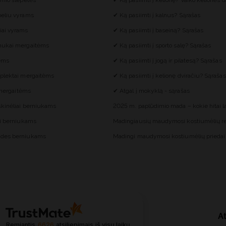
imio šlepetės
✔ Ką pasiimti į kelionę? Vaiko kelionės d
eliu vyrams
✔ Ką pasiimti į kalnus? Sąrašas
iai vyrams
✔ Ką pasiimti į baseiną? Sąrašas
mukai mergaitėms
✔ Ką pasiimti į sporto salę? Sąrašas
tėms
✔ Ką pasiimti į jogą ir pilatesą? Sąrašas
plektai mergaitėms
✔ Ką pasiimti į kelionę dviračiu? Sąrašas
i mergaitėms
✔ Atgal į mokyklą - sąrašas
škinėliai berniukams
2025 m. paplūdimio mada – kokie hitai 
ai berniukams
Madingiausių maudymosi kostiumėlių re
des berniukams
Madingi maudymosi kostiumėlių priedai
At
Remiantis
6626
atsiliepimais
iš visų laikų