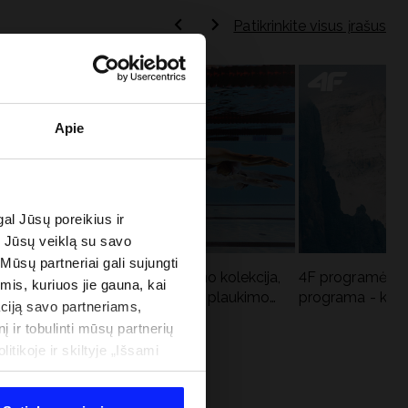
Patikrinkite visus įrašus
Apie
al Jūsų poreikius ir
e Jūsų veiklą su savo
 Mūsų partneriai gali sujungti
Aqua Force - naujoji baseino kolekcija,
4F programėlė i
imis, kuriuos jie gauna, kai
u
rekomenduojama Lenkijos plaukimo
programa - kodė
ciją savo partneriams,
federacijos
į ir tobulinti mūsų partnerių
tikoje ir skiltyje „Išsami
 PROGRAMA