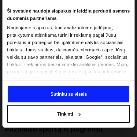
Ši svetainė naudoja slapukus ir leidžia perduoti asmens
duomenis partneriams
Naudojame slapukus, kad analizuotume judėjimą,
pritaikytume atitinkamą turinį ir reklamą pagal Jūsų
poreikius ir pomėgius bei įgalintume dalytis socialiniais
tinklais. Jums sutikus, dalinamės informacija apie Jūsų
veiklą su savo partneriais, įskaitant „Google“, socialinius
tinklus ir reklamos bei žiniatinklio analizės įmones. Mūsų
partneriai gali sujungti šią informaciją su kita informacija,
kurią pateikiate už šios svetainės ribų, taip pat su
duomenimis, kuriuos jie gauna, kai naudojatės jų
paslaugomis. Gavus Jūsų leidimą, mes galime perduoti
Sutinku su visais
Jūsų asmeninę informaciją savo partneriams, siekdami
pagerinti internetinės reklamos rodymo būdą, atlikti
Tinkinti
analitinius tyrimus, pritaikyti turinį ir tobulinti mūsų
partnerių siūlomus sprendimus (pvz., socialinius tinklus).
Pažinkite sportą iš pagrindų
Išsamią informaciją rasite mūsų Privatumo politikoje ir