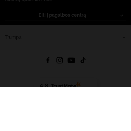
Eiti į pagalbos centrą
Trumpai
4.8
Remiantis
6632
atsiliepimais
iš visų laikų
Atsisiųsti Programėlę:
App Store
Google Play
App Gallery