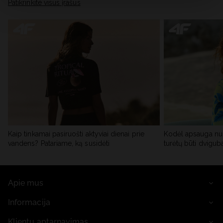
skiltyje „Išsami informacija“.
Patikrinkite visus įrašus
Kaip tinkamai pasiruošti aktyviai dienai prie
Kodėl apsauga nu
vandens? Patariame, ką susidėti
turėtų būti dvigub
Apie mus
Informacija
Klientų aptarnavimas