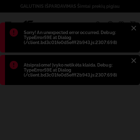
GALUTINIS IŠPARDAVIMAS Šimtai prekių pigiau
1
Błąd
:
Sorry! An unexpected error occurred. Debug:
TypeError59E at Dialog
(/client.bd3c01fe0d5efff2b943.js:2307:698)
Błąd
:
Atsiprašome! Įvyko netikėta klaida. Debug:
TypeError59E at Dialog
(/client.bd3c01fe0d5efff2b943.js:2307:698)