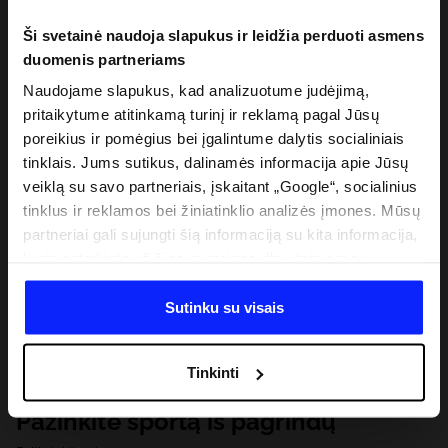
Ši svetainė naudoja slapukus ir leidžia perduoti asmens
duomenis partneriams
Naudojame slapukus, kad analizuotume judėjimą,
pritaikytume atitinkamą turinį ir reklamą pagal Jūsų
poreikius ir pomėgius bei įgalintume dalytis socialiniais
tinklais. Jums sutikus, dalinamės informacija apie Jūsų
veiklą su savo partneriais, įskaitant „Google“, socialinius
tinklus ir reklamos bei žiniatinklio analizės įmones. Mūsų
partneriai gali sujungti šią informaciją su kita informacija,
kurią pateikiate už šios svetainės ribų, taip pat su
duomenimis, kuriuos jie gauna, kai naudojatės jų
paslaugomis. Gavus Jūsų leidimą, mes galime perduoti
Sutinku su visais
Jūsų asmeninę informaciją savo partneriams, siekdami
pagerinti internetinės reklamos rodymo būdą, atlikti
Tinkinti
analitinius tyrimus, pritaikyti turinį ir tobulinti mūsų
partnerių siūlomus sprendimus (pvz., socialinius tinklus).
Pažinkite sportą iš pagrindų
Išsamią informaciją rasite mūsų Privatumo politikoje ir