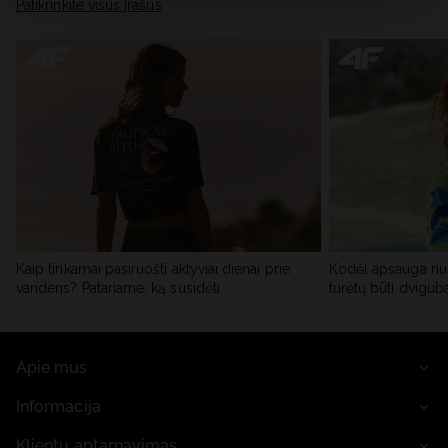
skiltyje „Išsami informacija“.
Patikrinkite visus įrašus
Kaip tinkamai pasiruošti aktyviai dienai prie
Kodėl apsauga nu
vandens? Patariame, ką susidėti
turėtų būti dvigub
Apie mus
Informacija
Klientų aptarnavimas