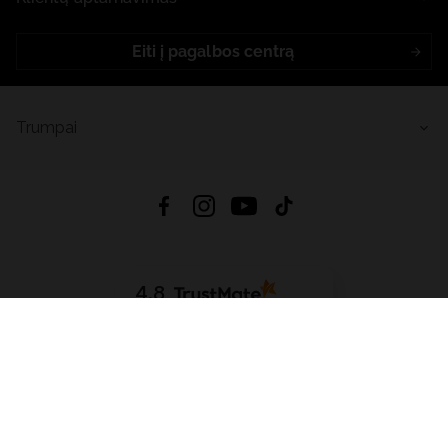
Eiti į pagalbos centrą
Trumpai
4.8
Remiantis
6632
atsiliepimais
iš visų laikų
Atsisiųsti Programėlę:
App Store
Google Play
App Gallery