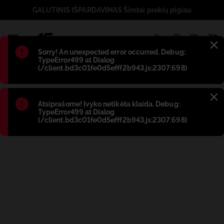
GALUTINIS IŠPARDAVIMAS Šimtai prekių pigiau
1
Błąd
:
Sorry! An unexpected error occurred. Debug:
TypeError499 at Dialog
(/client.bd3c01fe0d5efff2b943.js:2307:698)
Błąd
:
Atsiprašome! Įvyko netikėta klaida. Debug:
TypeError499 at Dialog
(/client.bd3c01fe0d5efff2b943.js:2307:698)