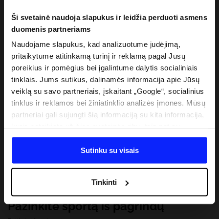
Ši svetainė naudoja slapukus ir leidžia perduoti asmens
duomenis partneriams
Naudojame slapukus, kad analizuotume judėjimą,
pritaikytume atitinkamą turinį ir reklamą pagal Jūsų
poreikius ir pomėgius bei įgalintume dalytis socialiniais
tinklais. Jums sutikus, dalinamės informacija apie Jūsų
veiklą su savo partneriais, įskaitant „Google“, socialinius
tinklus ir reklamos bei žiniatinklio analizės įmones. Mūsų
partneriai gali sujungti šią informaciją su kita informacija,
kurią pateikiate už šios svetainės ribų, taip pat su
duomenimis, kuriuos jie gauna, kai naudojatės jų
paslaugomis. Gavus Jūsų leidimą, mes galime perduoti
Sutinku su visais
Jūsų asmeninę informaciją savo partneriams, siekdami
pagerinti internetinės reklamos rodymo būdą, atlikti
Tinkinti
analitinius tyrimus, pritaikyti turinį ir tobulinti mūsų
partnerių siūlomus sprendimus (pvz., socialinius tinklus).
Pažinkite sportą iš pagrindų
Išsamią informaciją rasite mūsų Privatumo politikoje ir