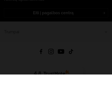
Eiti į pagalbos centrą
Trumpai
4.8
Remiantis
6632
atsiliepimais
iš visų laikų
Atsisiųsti Programėlę:
App Store
Google Play
App Gallery