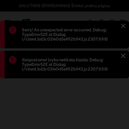
GALUTINIS IŠPARDAVIMAS Šimtai prekių pigiau
1
Błąd
:
Sorry! An unexpected error occurred. Debug:
TypeError52E at Dialog
(/client.bd3c01fe0d5efff2b943.js:2307:698)
Błąd
:
Atsiprašome! Įvyko netikėta klaida. Debug:
TypeError52E at Dialog
(/client.bd3c01fe0d5efff2b943.js:2307:698)