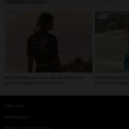
skiltyje „Išsami informacija“.
Patikrinkite visus įrašus
Kaip tinkamai pasiruošti aktyviai dienai prie
Kodėl apsauga nu
vandens? Patariame, ką susidėti
turėtų būti dvigub
Apie mus
Informacija
Klientų aptarnavimas