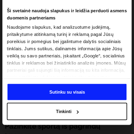
Ši svetainė naudoja slapukus ir leidžia perduoti asmens
duomenis partneriams
Naudojame slapukus, kad analizuotume judėjimą,
pritaikytume atitinkamą turinį ir reklamą pagal Jūsų
poreikius ir pomėgius bei įgalintume dalytis socialiniais
tinklais. Jums sutikus, dalinamės informacija apie Jūsų
veiklą su savo partneriais, įskaitant „Google“, socialinius
tinklus ir reklamos bei žiniatinklio analizės įmones. Mūsų
partneriai gali sujungti šią informaciją su kita informacija,
kurią pateikiate už šios svetainės ribų, taip pat su
duomenimis, kuriuos jie gauna, kai naudojatės jų
paslaugomis. Gavus Jūsų leidimą, mes galime perduoti
Sutinku su visais
Jūsų asmeninę informaciją savo partneriams, siekdami
pagerinti internetinės reklamos rodymo būdą, atlikti
Tinkinti
analitinius tyrimus, pritaikyti turinį ir tobulinti mūsų
partnerių siūlomus sprendimus (pvz., socialinius tinklus).
Pažinkite sportą iš pagrindų
Išsamią informaciją rasite mūsų Privatumo politikoje ir