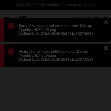
GALUTINIS IŠPARDAVIMAS Šimtai prekių pigiau
1
Błąd
:
Sorry! An unexpected error occurred. Debug:
TypeError51F at Dialog
(/client.bd3c01fe0d5efff2b943.js:2307:698)
Błąd
:
Atsiprašome! Įvyko netikėta klaida. Debug:
TypeError51F at Dialog
(/client.bd3c01fe0d5efff2b943.js:2307:698)