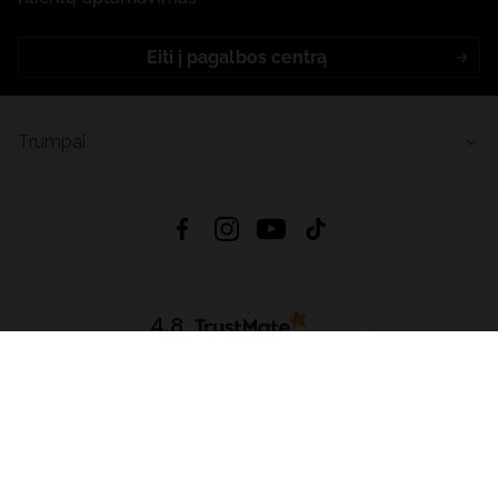
Eiti į pagalbos centrą
Trumpai
4.8
Remiantis
6626
atsiliepimais
iš visų laikų
Atsisiųsti Programėlę:
App Store
Google Play
App Gallery