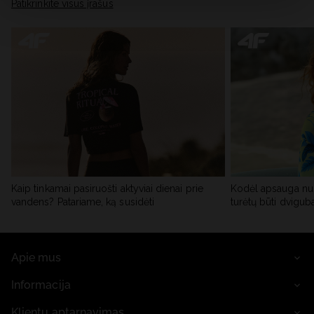
skiltyje „Išsami informacija“.
Patikrinkite visus įrašus
Kaip tinkamai pasiruošti aktyviai dienai prie
Kodėl apsauga nu
vandens? Patariame, ką susidėti
turėtų būti dvigub
Apie mus
Informacija
Klientų aptarnavimas