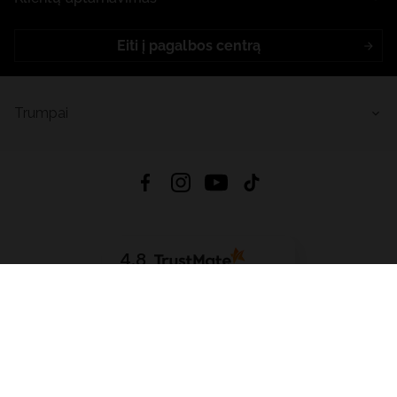
Eiti į pagalbos centrą
Trumpai
4.8
Remiantis
6633
atsiliepimais
iš visų laikų
Atsisiųsti Programėlę:
App Store
Google Play
App Gallery