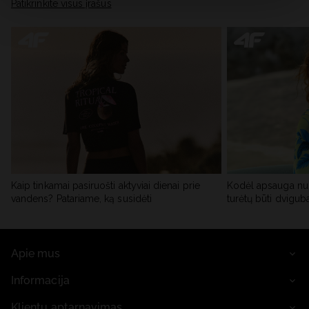
skiltyje „Išsami informacija“.
Patikrinkite visus įrašus
Kaip tinkamai pasiruošti aktyviai dienai prie
Kodėl apsauga nu
vandens? Patariame, ką susidėti
turėtų būti dvigub
Apie mus
Informacija
Klientų aptarnavimas