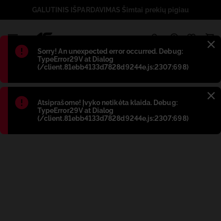
GALUTINIS IŠPARDAVIMAS Šimtai prekių pigiau
1
Błąd
:
Sorry! An unexpected error occurred. Debug:
TypeError29V at Dialog
(/client.81ebb4133d7828d9244e.js:2307:698)
Błąd
:
Atsiprašome! Įvyko netikėta klaida. Debug:
TypeError29V at Dialog
(/client.81ebb4133d7828d9244e.js:2307:698)