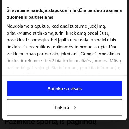
Ši svetainė naudoja slapukus ir leidžia perduoti asmens
duomenis partneriams
Naudojame slapukus, kad analizuotume judėjimą,
pritaikytume atitinkamą turinį ir reklamą pagal Jūsų
poreikius ir pomėgius bei įgalintume dalytis socialiniais
tinklais. Jums sutikus, dalinamės informacija apie Jūsų
veiklą su savo partneriais, įskaitant „Google“, socialinius
tinklus ir reklamos bei žiniatinklio analizės įmones. Mūsų
partneriai gali sujungti šią informaciją su kita informacija,
kurią pateikiate už šios svetainės ribų, taip pat su
duomenimis, kuriuos jie gauna, kai naudojatės jų
paslaugomis. Gavus Jūsų leidimą, mes galime perduoti
Sutinku su visais
Jūsų asmeninę informaciją savo partneriams, siekdami
pagerinti internetinės reklamos rodymo būdą, atlikti
Tinkinti
analitinius tyrimus, pritaikyti turinį ir tobulinti mūsų
partnerių siūlomus sprendimus (pvz., socialinius tinklus).
Pažinkite sportą iš pagrindų
Išsamią informaciją rasite mūsų Privatumo politikoje ir