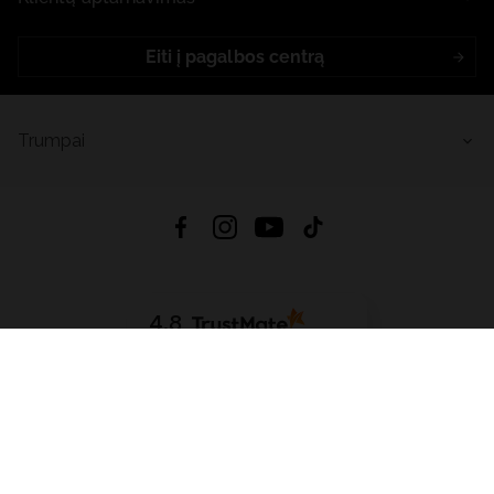
Eiti į pagalbos centrą
Trumpai
4.8
Remiantis
6632
atsiliepimais
iš visų laikų
Atsisiųsti Programėlę:
App Store
Google Play
App Gallery