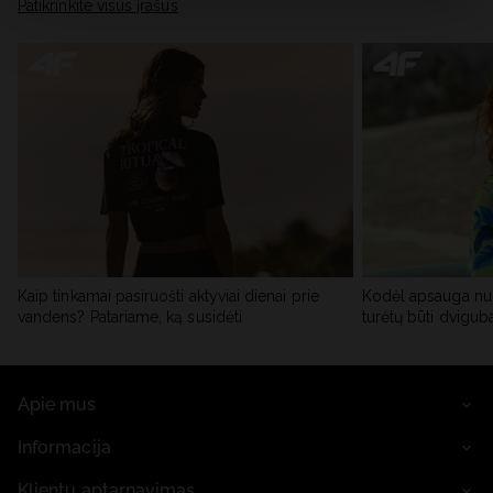
skiltyje „Išsami informacija“.
Patikrinkite visus įrašus
Kaip tinkamai pasiruošti aktyviai dienai prie
Kodėl apsauga nu
vandens? Patariame, ką susidėti
turėtų būti dvigub
Apie mus
Informacija
Klientų aptarnavimas