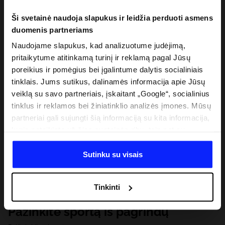
Ši svetainė naudoja slapukus ir leidžia perduoti asmens
duomenis partneriams
Naudojame slapukus, kad analizuotume judėjimą,
pritaikytume atitinkamą turinį ir reklamą pagal Jūsų
poreikius ir pomėgius bei įgalintume dalytis socialiniais
tinklais. Jums sutikus, dalinamės informacija apie Jūsų
veiklą su savo partneriais, įskaitant „Google“, socialinius
tinklus ir reklamos bei žiniatinklio analizės įmones. Mūsų
partneriai gali sujungti šią informaciją su kita informacija,
kurią pateikiate už šios svetainės ribų, taip pat su
duomenimis, kuriuos jie gauna, kai naudojatės jų
paslaugomis. Gavus Jūsų leidimą, mes galime perduoti
Sutinku su visais
Jūsų asmeninę informaciją savo partneriams, siekdami
pagerinti internetinės reklamos rodymo būdą, atlikti
Tinkinti
analitinius tyrimus, pritaikyti turinį ir tobulinti mūsų
partnerių siūlomus sprendimus (pvz., socialinius tinklus).
Pažinkite sportą iš pagrindų
Išsamią informaciją rasite mūsų Privatumo politikoje ir