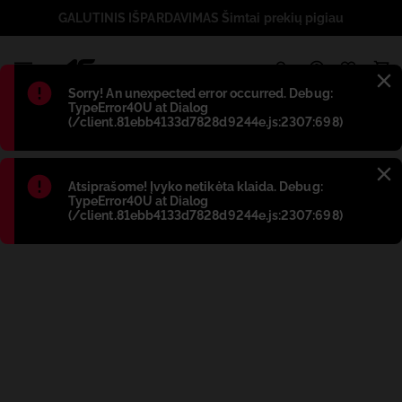
GALUTINIS IŠPARDAVIMAS Šimtai prekių pigiau
1
Błąd
:
Sorry! An unexpected error occurred. Debug:
TypeError40U at Dialog
(/client.81ebb4133d7828d9244e.js:2307:698)
Błąd
:
Atsiprašome! Įvyko netikėta klaida. Debug:
TypeError40U at Dialog
(/client.81ebb4133d7828d9244e.js:2307:698)